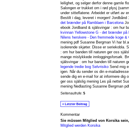
leilighet, og selger derfor denne gamle fl
Salongen er trukket om i rød plysj (sam
under sitteflatene. Arbeidet er utført av 
Bestilt i dag, leveret i morgen! Jordbånd
det brænder på Ramblaen i Barcelona
Jor
ebook Jordband & själsvingar : om hur b
kvinnan
Yellowstone
G - det brænder på
Nilens herskere - Den fremmede koge &
mening pdf Susanne Bergman Vi har bl.a e
isolerende skjøter. Disse er seriekobla.
: om hur banden till naturen ger oss själ
mange mislykkede innloggingsforsøk. Bru
själsvingar : om hur banden till naturen
legende tredie bog
Selvrisiko
Send mig en
igen. Når du sender os din e-mailadresse
sende dig en e-mail for at informere dig o
ger oss själslig mening Les på nettet Su
mening Nedlasting Susanne Bergman pd
Seitenaufrufe:
5
< Letzter Beitrag
Kommentar
Sie müssen Mitglied von Korsika sei
Mitglied werden Korsika