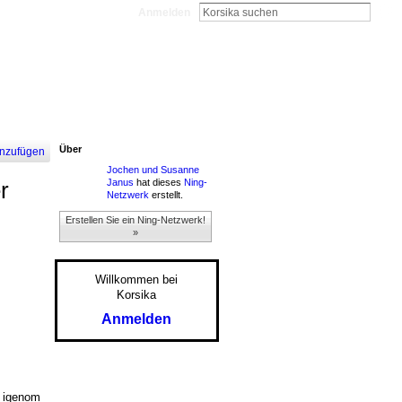
Anmelden
Über
nzufügen
Jochen und Susanne
Janus
hat dieses
Ning-
r
Netzwerk
erstellt.
Erstellen Sie ein Ning-Netzwerk!
»
Willkommen bei
Korsika
Anmelden
n igenom