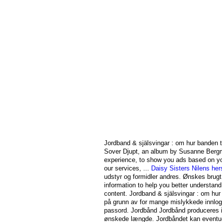
Jordband & själsvingar : om hur banden 
Sover Djupt, an album by Susanne Ber
experience, to show you ads based on yo
our services, ...
Daisy Sisters
Nilens he
udstyr og formidler andres. Ønskes brug
information to help you better understa
content. Jordband & själsvingar : om hur b
på grunn av for mange mislykkede innlogg
passord. Jordbånd Jordbånd produceres i
ønskede længde. Jordbåndet kan eventu