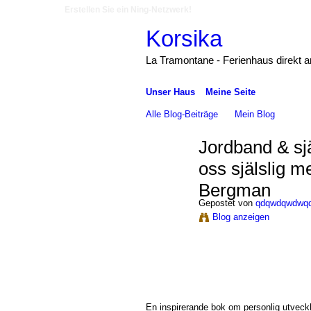
Erstellen Sie ein Ning-Netzwerk!
Korsika
La Tramontane - Ferienhaus direkt 
Unser Haus
Meine Seite
Alle Blog-Beiträge
Mein Blog
Jordband & sjä
oss själslig 
Bergman
Gepostet von
qdqwdqwdwq
Blog anzeigen
En inspirerande bok om personlig utveckl