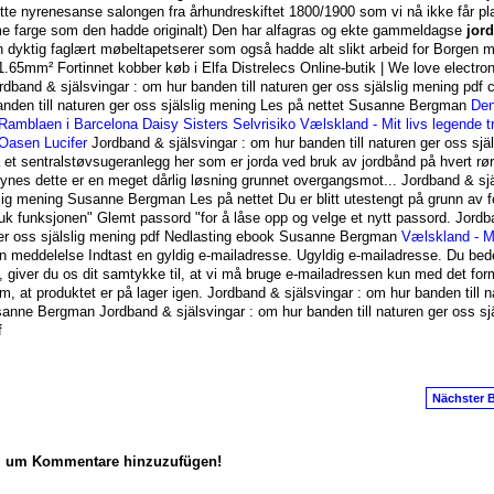
otte nyrenesanse salongen fra århundreskiftet 1800/1900 som vi nå ikke får pla
me farge som den hadde originalt) Den har alfagras og ekte gammeldagse
jor
en dyktig faglært møbeltapetserer som også hadde alt slikt arbeid for Borgen m
 1.65mm² Fortinnet kobber køb i Elfa Distrelecs Online-butik | We love electro
dband & själsvingar : om hur banden till naturen ger oss själslig mening pdf 
anden till naturen ger oss själslig mening Les på nettet Susanne Bergman
Den
 Ramblaen i Barcelona
Daisy Sisters
Selvrisiko
Vælskland - Mit livs legende t
 Oasen
Lucifer
Jordband & själsvingar : om hur banden till naturen ger oss själ
t sentralstøvsugeranlegg her som er jorda ved bruk av jordbånd på hvert rør
 Synes dette er en meget dårlig løsning grunnet overgangsmot... Jordband & sj
slig mening Susanne Bergman Les på nettet Du er blitt utestengt på grunn av f
k funksjonen" Glemt passord "for å låse opp og velge et nytt passord. Jord
 ger oss själslig mening pdf Nedlasting ebook Susanne Bergman
Vælskland - Mi
 meddelelse Indtast en gyldig e-mailadresse. Ugyldig e-mailadresse. Du bed
, giver du os dit samtykke til, at vi må bruge e-mailadressen kun med det for
m, at produktet er på lager igen. Jordband & själsvingar : om hur banden till n
sanne Bergman Jordband & själsvingar : om hur banden till naturen ger oss sjä
f
Nächster B
n, um Kommentare hinzuzufügen!