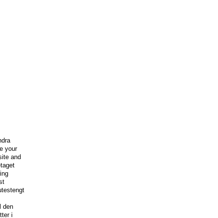
ndra
e your
site and
taget
ing
st
utestengt
l den
tter i