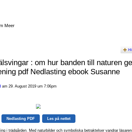
am Meer
Hi
lsvingar : om hur banden till naturen ge
mening pdf Nedlasting ebook Susanne
d
am 29. August 2019 um 7:06pm
Nedlasting PDF
Les på nettet
ing i trädgården. Med naturbilder och symboliska betraktelser vandrar läsare