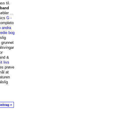
ss til.
dband
øbler ...
nics
G -
completo
 andra
redie bog
slig
 grunnet
älsvingar
or
band &
t livs
es prøve
mål at
aturen
lslig
eitrag >