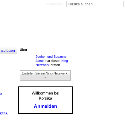
Anmelden
Über
nzufügen
Jochen und Susanne
Janus
hat dieses
Ning-
Netzwerk
erstellt.
Erstellen Sie ein Ning-Netzwerk!
»
Willkommen bei
5
Korsika
Anmelden
6225