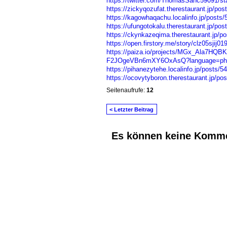
https://twitter.com/ThomasSanc59091/s
https://zickyqozufat.therestaurant.jp/po
https://kagowhaqachu.localinfo.jp/posts
https://ufungotokalu.therestaurant.jp/po
https://ckynkazeqima.therestaurant.jp/p
https://open.firstory.me/story/clz05sjij
https://paiza.io/projects/MGx_Ala7H
F2JOgeVBn6mXY6OxAsQ?language=ph
https://pihanezytehe.localinfo.jp/posts/
https://ocovytyboron.therestaurant.jp/po
Seitenaufrufe:
12
< Letzter Beitrag
Es können keine Komme
© 2026 Erstellt von
Jochen und Susanne J