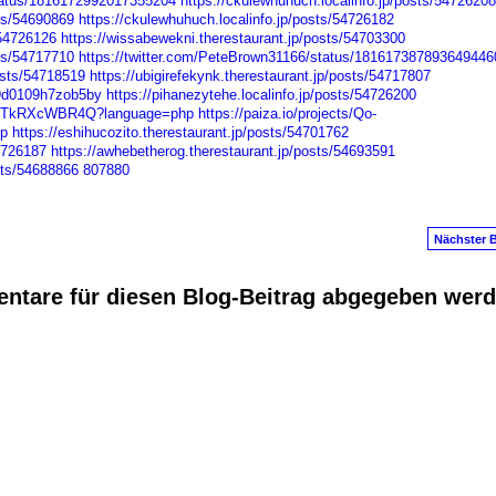
tatus/1816172992017355204
https://ckulewhuhuch.localinfo.jp/posts/54726208
sts/54690869
https://ckulewhuhuch.localinfo.jp/posts/54726182
/54726126
https://wissabewekni.therestaurant.jp/posts/54703300
sts/54717710
https://twitter.com/PeteBrown31166/status/181617387893649446
osts/54718519
https://ubigirefekynk.therestaurant.jp/posts/54717807
019d0109h7zob5by
https://pihanezytehe.localinfo.jp/posts/54726200
QBKTkRXcWBR4Q?language=php
https://paiza.io/projects/Qo-
p
https://eshihucozito.therestaurant.jp/posts/54701762
54726187
https://awhebetherog.therestaurant.jp/posts/54693591
sts/54688866
807880
Nächster B
ntare für diesen Blog-Beitrag abgegeben wer
anus
. Powered by
E