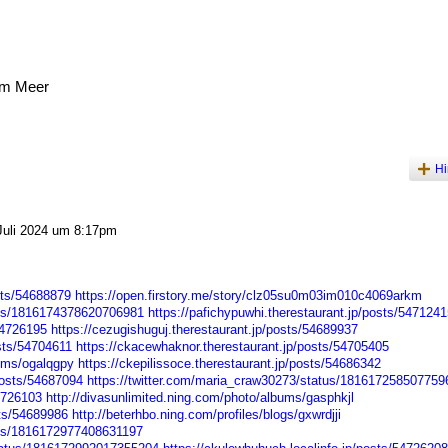
am Meer
Hi
uli 2024 um 8:17pm
sts/54688879
https://open.firstory.me/story/clz05su0m03im010c4069arkm
tus/1816174378620706981
https://pafichypuwhi.therestaurant.jp/posts/5471241
54726195
https://cezugishuguj.therestaurant.jp/posts/54689937
sts/54704611
https://ckacewhaknor.therestaurant.jp/posts/54705405
bums/ogalqgpy
https://ckepilissoce.therestaurant.jp/posts/54686342
posts/54687094
https://twitter.com/maria_craw30273/status/181617258507759
54726103
http://divasunlimited.ning.com/photo/albums/gasphkjl
sts/54689986
http://beterhbo.ning.com/profiles/blogs/gxwrdjji
atus/1816172977408631197