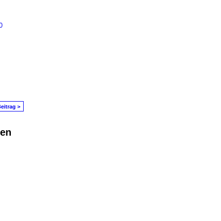
0
eitrag >
den
in Problem melden
|
Nutzungsbedingungen