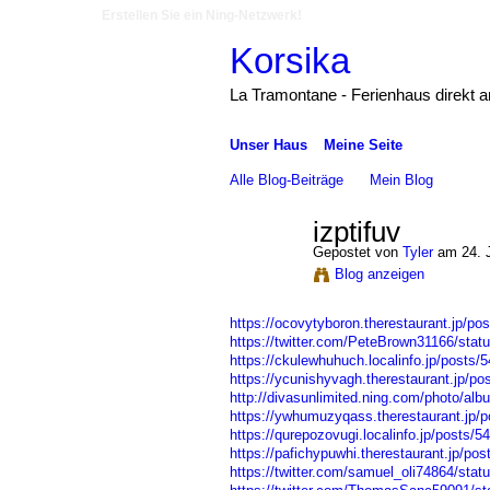
Erstellen Sie ein Ning-Netzwerk!
Korsika
La Tramontane - Ferienhaus direkt 
Unser Haus
Meine Seite
Alle Blog-Beiträge
Mein Blog
izptifuv
Gepostet von
Tyler
am 24. J
Blog anzeigen
https://ocovytyboron.therestaurant.jp/po
https://twitter.com/PeteBrown31166/sta
https://ckulewhuhuch.localinfo.jp/posts/
https://ycunishyvagh.therestaurant.jp/po
http://divasunlimited.ning.com/photo/al
https://ywhumuzyqass.therestaurant.jp/
https://qurepozovugi.localinfo.jp/posts/
https://pafichypuwhi.therestaurant.jp/po
https://twitter.com/samuel_oli74864/st