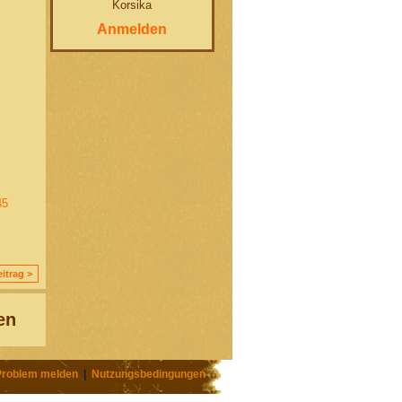
Korsika
Anmelden
45
itrag >
en
Problem melden
|
Nutzungsbedingungen