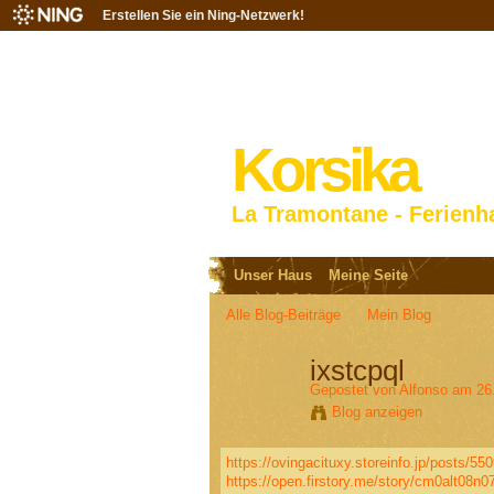
Erstellen Sie ein Ning-Netzwerk!
Korsika
La Tramontane - Ferienh
Unser Haus
Meine Seite
Alle Blog-Beiträge
Mein Blog
ixstcpql
Gepostet von
Alfonso
am 26.
Blog anzeigen
https://ovingacituxy.storeinfo.jp/posts/55
https://open.firstory.me/story/cm0alt08