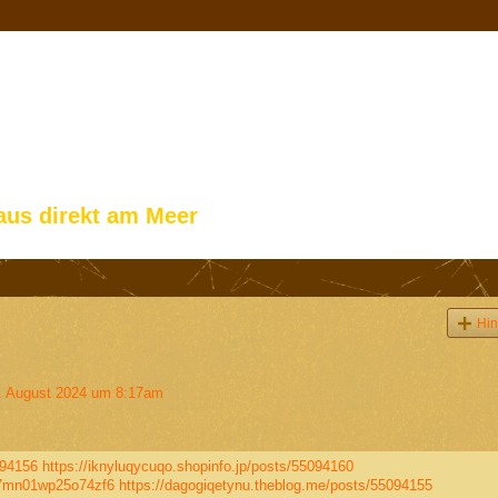
aus direkt am Meer
Hin
 August 2024 um 8:17am
094156
https://iknyluqycuqo.shopinfo.jp/posts/55094160
n07mn01wp25o74zf6
https://dagogiqetynu.theblog.me/posts/55094155