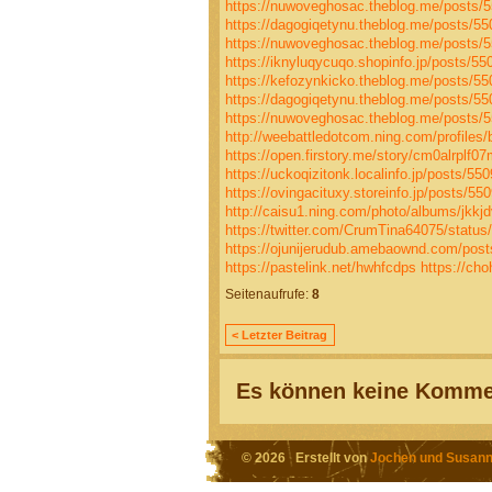
https://nuwoveghosac.theblog.me/posts/
https://dagogiqetynu.theblog.me/posts/5
https://nuwoveghosac.theblog.me/posts/
https://iknyluqycuqo.shopinfo.jp/posts/5
https://kefozynkicko.theblog.me/posts/5
https://dagogiqetynu.theblog.me/posts/5
https://nuwoveghosac.theblog.me/posts/
http://weebattledotcom.ning.com/profiles
https://open.firstory.me/story/cm0alrpl
https://uckoqizitonk.localinfo.jp/posts/55
https://ovingacituxy.storeinfo.jp/posts/55
http://caisu1.ning.com/photo/albums/jkkj
https://twitter.com/CrumTina64075/stat
https://ojunijerudub.amebaownd.com/pos
https://pastelink.net/hwhfcdps
https://ch
Seitenaufrufe:
8
< Letzter Beitrag
Es können keine Kommen
© 2026 Erstellt von
Jochen und Susann