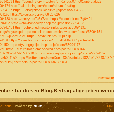
55094153
https://open.firstory.me/story/cm0alrdgg07me01wp5foadq52
5094174
http://caisu1.ning.com/photo/albums/tkafkgsq
55094137
https://uckoqizitonk.localinfo.jp/posts/55094172
5094169
https://telegra.ph/Links-08-26-616
5094138
https://rentry.co/7u6x7zod
https://pastelink.net/5g0vj0fi
5094162
https://efowhongewhy.shopinfo.jp/posts/55094158
55094145
https://ychikonudima.storeinfo.jp/posts/55094131
/blogs/hbyawopd
https://ojunijerudub.amebaownd.com/posts/55094151
f07mh01wp6am623p0
https://pastelink.net/3rupzc1p
094181
https://open.firstory.me/story/cm0altb1i0a8c01yegfiehekh
094150
https://fyvengaghijo.shopinfo.jp/posts/55094177
dvsu
https://zuzuthibofid.amebaownd.com/posts/55094164
us/1827952247973585218
https://fyvengaghijo.shopinfo.jp/posts/55094157
ts/55094159
https://twitter.com/JaimeDanie43545/status/18279517624870874
oheknuknij.themedia.jp/posts/55094134
359061
Nächster Be
tare für diesen Blog-Beitrag abgegeben werd
e Janus
. Powered by
Ein 