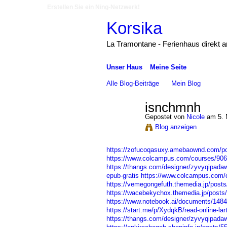
Erstellen Sie ein Ning-Netzwerk!
Korsika
La Tramontane - Ferienhaus direkt 
Unser Haus
Meine Seite
Alle Blog-Beiträge
Mein Blog
isnchmnh
Gepostet von
Nicole
am 5. 
Blog anzeigen
https://zofucoqasuxy.amebaownd.com/p
https://www.colcampus.com/courses/9060
https://thangs.com/designer/zyvyqipa
epub-gratis
https://www.colcampus.com/c
https://vemegongefuth.themedia.jp/post
https://wacebekychox.themedia.jp/posts
https://www.notebook.ai/documents/148
https://start.me/p/XydqkB/read-online-lar
https://thangs.com/designer/zyvyqipa