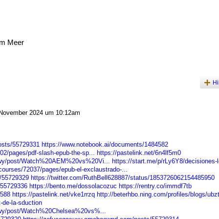
am Meer
Hi
November 2024 um 10:12am
osts/55729331
https://www.notebook.ai/documents/1484582
2/pages/pdf-slash-epub-the-sp...
https://pastelink.net/6n4lf5m0
dawy/post/Watch%20AEM%20vs%20Vi...
https://start.me/p/rLy6Y8/decisiones-l
ourses/72037/pages/epub-el-exclaustrado-...
s/55729329
https://twitter.com/RuthBell628887/status/1853726062154485950
/55729336
https://bento.me/dossolacozuc
https://rentry.co/immdf7tb
4588
https://pastelink.net/vke1rrzq
http://beterhbo.ning.com/profiles/blogs/ub
t-de-la-sduction
dawy/post/Watch%20Chelsea%20vs%...