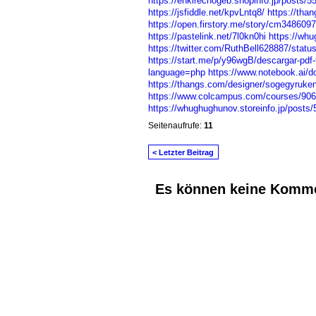
https://enkirechogeb.shopinfo.jp/posts/
https://jsfiddle.net/kpvLntq8/
https://th
https://open.firstory.me/story/cm34860
https://pastelink.net/7l0kn0hi
https://whu
https://twitter.com/RuthBell628887/sta
https://start.me/p/y96wgB/descargar-pdf-t
language=php
https://www.notebook.ai/
https://thangs.com/designer/sogegy
https://www.colcampus.com/courses/9060
https://whughughunov.storeinfo.jp/posts
Seitenaufrufe:
11
< Letzter Beitrag
Es können keine Komme
© 2026 Erstellt von
Jochen und Susanne J