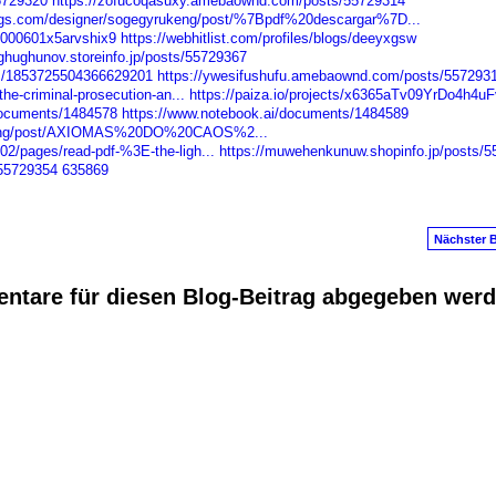
55729320
https://zofucoqasuxy.amebaownd.com/posts/55729314
angs.com/designer/sogegyrukeng/post/%7Bpdf%20descargar%7D...
97000601x5arvshix9
https://webhitlist.com/profiles/blogs/deeyxgsw
ghughunov.storeinfo.jp/posts/55729367
tus/1853725504366629201
https://ywesifushufu.amebaownd.com/posts/557293
he-criminal-prosecution-an...
https://paiza.io/projects/x6365aTv09YrDo4h4u
documents/1484578
https://www.notebook.ai/documents/1484589
rukeng/post/AXIOMAS%20DO%20CAOS%2...
2/pages/read-pdf-%3E-the-ligh...
https://muwehenkunuw.shopinfo.jp/posts/
/55729354
635869
Nächster B
ntare für diesen Blog-Beitrag abgegeben wer
anus
. Powered by
E