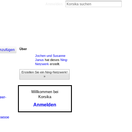
Anmelden
Über
nzufügen
Jochen und Susanne
Janus
hat dieses
Ning-
Netzwerk
erstellt.
Erstellen Sie ein Ning-Netzwerk!
»
Willkommen bei
Korsika
eer-
Anmelden
ztwooe