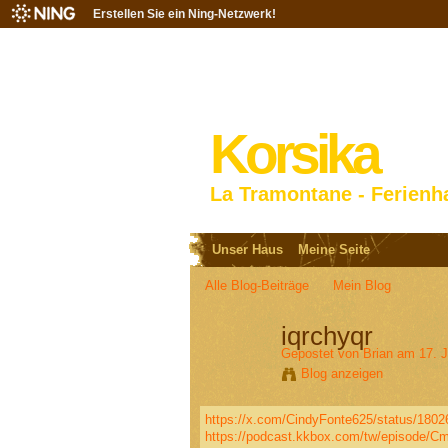
Erstellen Sie ein Ning-Netzwerk!
Korsika
La Tramontane - Ferienh
Unser Haus
Meine Seite
Alle Blog-Beiträge
Mein Blog
iqrchyqr
Gepostet von
Brian
am 17. J
Blog anzeigen
https://x.com/CindyFonte625/status/180
https://podcast.kkbox.com/tw/episode/C