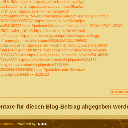
SmLRDL-I6Zc-eJy2bk
https://pastelink.net/pmoy78gu
06a501vqb3xthcn2
https://baskadia.com/post/81m5z
s/54148337
https://pastelink.net/mzngbk43
ums/txygbfzo
https://www.onfeetnation.com/profiles/blogs/puoncfyg
1802631800398987661
https://pastelink.net/962mkjzo
sts/54148332
https://podcast.kkbox.com/tw/episode/L-5CdkfbrCWr1oRD2Y
GpZ3GYcw9vi__aF-zS
https://pastelink.net/a1w6fme8
ms/iiucynev
http://beterhbo.ning.com/profiles/blogs/uxsifwgg
com/TammyZimme76937/status/1802631473117499602
4wv01z79fgj2s42
https://ssiwelinkewh.themedia.jp/posts/54148348
GkTunLLxGiNeqrhKbb
https://webhitlist.com/profiles/blogs/wdwrqriu
04x901z7426t6uzh
https://jaknynassavu.shopinfo.jp/posts/54148339
s/54148330
https://dichankyqiwu.shopinfo.jp/posts/54148311
/jaknynassavu.shopinfo.jp/posts/54148355
1802632056415084680
https://pastelink.net/nl6wfmzw
CmLcEvpId52Gu6kPkx
8228120
Nächster Be
tare für diesen Blog-Beitrag abgegeben werd
e Janus
. Powered by
Ein 