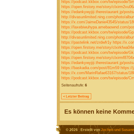
https://podcast.kkbox.com/tw/episode/
https://open.firstory.me/story/clxirm2vu
https://edankywyjiji.therestaurant.jp/post
http://divasunlimited.ning.com/photo/alb
https://x.com/JaimeDanie43545/status/
https://laxebiwuhypa.amebaownd.com/po
https://podcast.kkbox.com/tw/episode/
http://divasunlimited.ning.com/photo/albu
https://pastelink.net/zrdwfr1y
https://x.
https://open.firstory.me/story/clxirkfwa0
https://podcast.kkbox.com/tw/episode/
https://open.firstory.me/story/clxirmf87
https://edankywyjiji.therestaurant.jp/post
https://baskadia.com/post/81m59
https:/
https://x.com/MarinRafae63167/status/
https://podcast.kkbox.com/tw/episode/
Seitenaufrufe:
6
< Letzter Beitrag
Es können keine Kommen
© 2026 Erstellt von
Jochen und Susann