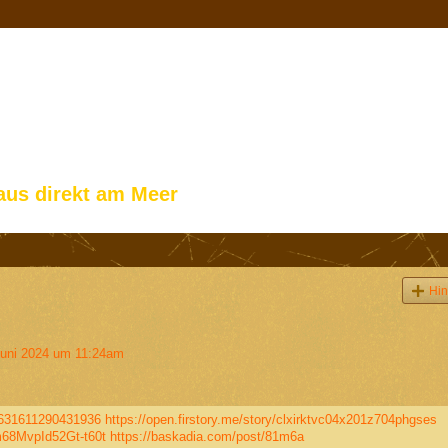
aus direkt am Meer
Hin
uni 2024 um 11:24am
2631611290431936
https://open.firstory.me/story/clxirktvc04x201z704phgses
m68MvpId52Gt-t60t
https://baskadia.com/post/81m6a