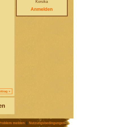
Korsika
Anmelden
itrag >
en
Problem melden
|
Nutzungsbedingungen