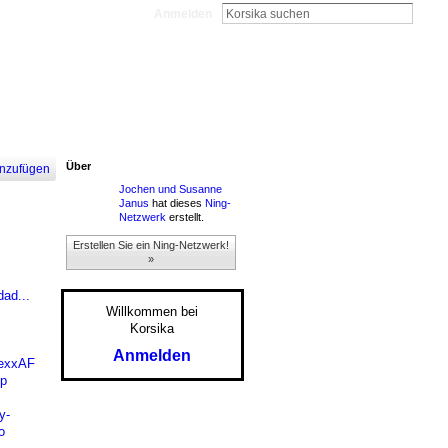
Anmelden
Über
nzufügen
Jochen und Susanne
Janus
hat dieses
Ning-
Netzwerk
erstellt.
Erstellen Sie ein Ning-Netzwerk!
»
ad...
Willkommen bei
Korsika
Anmelden
aexxAF
p
y-
o