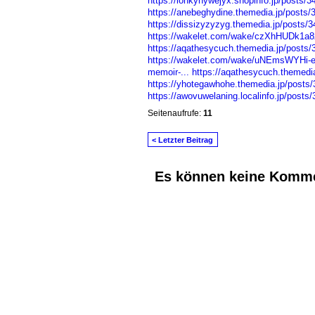
https://lonkyhywejyx.shopinfo.jp/posts/
https://anebeghydine.themedia.jp/posts
https://dissizyzyzyg.themedia.jp/posts/
https://wakelet.com/wake/czXhHUDk1
https://aqathesycuch.themedia.jp/posts
https://wakelet.com/wake/uNEmsWYHi
memoir-...
https://aqathesycuch.themedi
https://yhotegawhohe.themedia.jp/posts
https://awovuwelaning.localinfo.jp/posts
Seitenaufrufe:
11
< Letzter Beitrag
Es können keine Komme
© 2026 Erstellt von
Jochen und Susanne J