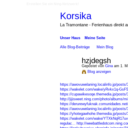
Erstellen Sie ein Ning-Netzwerk!
Korsika
La Tramontane - Ferienhaus direkt 
Unser Haus
Meine Seite
Alle Blog-Beiträge
Mein Blog
hzjdegsh
Gepostet von
Gina
am 1. M
Blog anzeigen
https://awovuwelaning.localinfo.jp/posts
https://wakelet.com/wake/yRvkx1q-Gs
https://cupawikesoqe.themedia.jp/posts
http://jijisweet.ning.com/photo/albums/mi
https://derurewyfuknak.comunidades.net/
https://awovuwelaning.localinfo.jp/posts
https://yhotegawhohe.themedia.jp/posts
https://wakelet.com/wake/YTXkNqR17
regulac...
http://weebattledotcom.ning.co