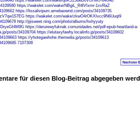
34109640
https://wakelet.com/wake/q8K31SbeD0VOHMJ-84U4b
/34109580
https://wakelet.com/wake/NBgiL_R4lVIxmr-1xvRaZ
34109662
https://lissalivipum.amebaownd.com/posts/34109735
a8zV7qw157EG
https://wakelet.com/wake/zkwO4rOKXIvcc9N6Uuqt9
/34109678
http://jijisweet.ning.com/photo/albums/hxhyyuty
-eDryeGf4M9G
https://derurewyfuknak.comunidades.net/pdf-epub-heartland-a-
a.jp/posts/34109704
https://elutaxyfawhy.localinfo.jp/posts/34109602
/34109663
https://yhotegawhohe.themedia.jp/posts/34109613
/34109685
7107308
Nächster B
ntare für diesen Blog-Beitrag abgegeben wer
anus
. Powered by
E