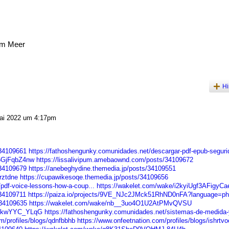
am Meer
Hi
ai 2022 um 4:17pm
/34109661
https://fathoshengunky.comunidades.net/descargar-pdf-epub-segurid
F5GjFqbZ4nw
https://lissalivipum.amebaownd.com/posts/34109672
/34109679
https://anebeghydine.themedia.jp/posts/34109551
rztdne
https://cupawikesoqe.themedia.jp/posts/34109656
pdf-voice-lessons-how-a-coup...
https://wakelet.com/wake/i2kyiUgf3AFigyC
/34109711
https://paiza.io/projects/9VE_NJc2JMck51RhND0nFA?language=ph
/34109635
https://wakelet.com/wake/nb__3uo4O1U2AtPMvQVSU
uvkwYYC_YLqG
https://fathoshengunky.comunidades.net/sistemas-de-medida-
m/profiles/blogs/qdnfbbhb
https://www.onfeetnation.com/profiles/blogs/ishrtvo