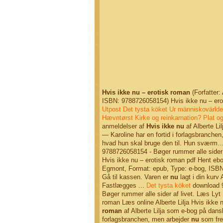
Hvis ikke nu – erotisk roman
(Forfatter:
ISBN: 9788726058154) Hvis ikke nu – erot
Utpost
Det tysta köket
Ur människovärlden
Hævntørst
Kirke og reinkarnation?
Plat o
anmeldelser af
Hvis ikke nu
af Alberte Lil
— Karoline har en fortid i forlagsbranche
hvad hun skal bruge den til. Hun sværm
9788726058154 - Bøger rummer alle sider 
Hvis ikke nu – erotisk roman pdf Hent ebo
Egmont, Format: epub, Type: e-bog, ISBN:
Gå til kassen. Varen er
nu
lagt i din kurv A
Fastlægges ...
Det tysta köket
download
Bøger rummer alle sider af livet. Læs Lyt
roman Læs online Alberte Lilja Hvis ikke n
roman
af Alberte Lilja som e-bog på dansk 
forlagsbranchen, men arbejder
nu
som free