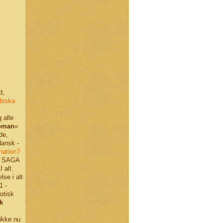
d,
abiska
 alle
roman
«
de,
dansk -
nation?
g: SAGA
 alt.
lse i alt
1 -
otisk
k
ikke nu