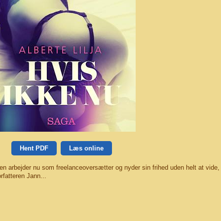
Hent PDF
Læs online
men arbejder nu som freelanceoversætter og nyder sin frihed uden helt at vide,
rfatteren Jann...