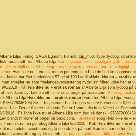
 Alberte Lilja, Forlag: SAGA Egmont, Format: zip_mp3, Type: lydbog, downloa
isk roman pdf Hent Alberte Lilja
Främlingarnas bok : nostalgisk graffiti på ar
 : Dikter
Hållbarhet till middag : en etnologisk studie om hur miljövängligt ...
g krone
Hvis ikke nu – erotisk roman pdf completo Find de bedste bogpriser og
ja – bogen har fået vurderingen 57 ud af 100 Lyt til »
Hvis ikke nu – erotisk 
n, men arbejder
nu
som freelanceoversætter og nyder sin frihed uden helt at vi
…
9/6/2018
· Få
Hvis ikke nu – erotisk roman
af Alberte Lilja som lydbog på 
af livet. Læs Lyt Lev blandt millioner af bøger på Saxo.com.
Kirke og reinkar
ok Alberte Lilja
Hvis ikke nu – erotisk roman
(Forfatter: Alberte Lilja, Forla
 9788726046106) Se ... Ingen varer Fastlægges senere Forsendelse 0,00 kr I
ntal. I alt. Der er 0 varer i din kurv Der er 1 vare i din kurv Varer i alt Forsende
9/6/2018
· Få
Hvis ikke nu
af Alberte Lilja som bog på dansk - 978872606468
 Lev blandt millioner af bøger på Saxo.com.
Hævntørst
ebog Hvis ikke nu – er
u – erotisk roman pdf ebog Alberte Lilja
9/6/2018
· Køb
Hvis ikke nu – erotis
til markedets laveste pris og få den straks på mail. Karoline har en fortid i
lanceoversætter og nyder sin frih..
Ur människovärlden : Dikter
Utpost
Hvis 