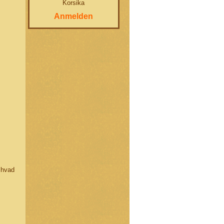
Korsika
Anmelden
 hvad