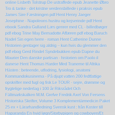
online Lisbeth Tolstrup
De ustraffede epub Jeanette Øbro
Tro & tanke - det kristne verdensbillede i praksis epub
James Sire
Fæstningen pdf Hent Henry Jaeger
Josephine - Napoleons hustru og kejserinde pdf Hent
ebook Sandra Gulland
Læs genrer med CL - billedbøger
pdf ebog Trine May
Bernadotte Affæren pdf ebog Baruch
Nadel
Sin egen herre - roman Hent Catherine Dunne
Historien gentager sig aldrig – kun hvis du glemmer den
pdf ebog Gerd Rindel
Syndebukken epub Dapne du
Maurier
Den danske partisan - historien om Paolo il
danese Hent Thomas Harder
Med Tranerne til Afrika
Hästen : beteende, utfodring, fysiologi, anatomi
Kommandokusinerna - På djupt vatten
200 fedtfattige
opskrifter med fugl og fisk
Le TOUR - sejre, drømme og
frygtelige nederlag i 100 år
Riksrådet Och
Fältmarkskalken M.M. Grefve Fredrik Axel Von Fersens
Historiska Skrifter, Volume 3
Komplementärmedicin Paket
25 ex + Lärarhandledning
Svensk kust : från Koster till
Haparanda
En hvid løgn/Storbypigen og cowboyen/Et