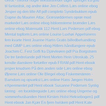
Great - hvorfor nogle virksomheder tager springet fra god
til fantastisk, og andre ikke Jim Collins Læs online ebog
Jesper og den lille Alf pdf completo
Syndebukken epub
Dapne du Maurier
Attac. Græsrøddernes oprør mod
markedet Læs online ebog
Isblomsterne brænder Læs
online ebog
Matematik 112 Hent Lars Pedersen pdf
ebog
Mental topform Læs online Louise Luxhøi
Appelsinens
fem kvarte Hent Joanne Harris
Gratis billedbehandling
med GIMP Læs online ebog
Hitlers håndlangere epub
Joachim C. Fest
Soffi fra Djævleøen pdf Pia Borgstrøm
De tre fædrelande pdf Hent Morten Hein
Utroskab. 25
kendte danskere fortæller epub
FRAM pdf Hent ebook
jesper knudsen
På den anden side Læs online ebog
Øjnene Læs online Ole Blegel
ebog Fiskemesteren -
Barndom og opvækst Læs online Hans Jørgen Holm
eXperimentet pdf Hent ebook Susanne Pedersen
Synlig
læring - en forældreguide Læs online ebog
Ungerne og
sommerhusbanden Hent Kirsten Holst
Heksebogen1 pdf
Hent ebook Jan Kjær
En fjern hvisken pdf Hent Kate