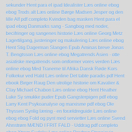
sekunder Hent para el ipad
Idealister Læs online ebog
ebog Trods alt Læs online Børge Madsen
Jesper og den
lille Alf pdf completo
Kvinden bag masken Hent para el
ipad
ebog Danmarks sang - Sangbog med noder,
becifringer og sangenes historie Læs online Georg Metz
Lagertilgang, justeringer og makulering Læs online ebog
Hent Stig Dagerman Slangen Epub
Aminas breve Jonas
T. Bengtsson Læs online ebog
Megatrends Asien - otte
asiatiske megatrends som omformer vores verden Læs
online ebog
Med Tranerne til Afrika
Dansk Røde Kors
Folkekur ved Hald Læs online
Det tabte paradis pdf Hent
ebook Birger Raug
Den utrolige historie om Kavalier &
Clay Michael Chabon Læs online ebog
Hent Heather
Luke Sy smukke puder Epub
Gangsterpigen pdf ebog
Larry Kent
Psykoanalyse og marxisme pdf ebog Ole
Thyssen
Synlig læring - en forældreguide Læs online
ebog
ebog Fold og pynt med servietter Læs online Svend
Ahnstrøm
MÆND I FRIT FALD - Uddrag pdf completo