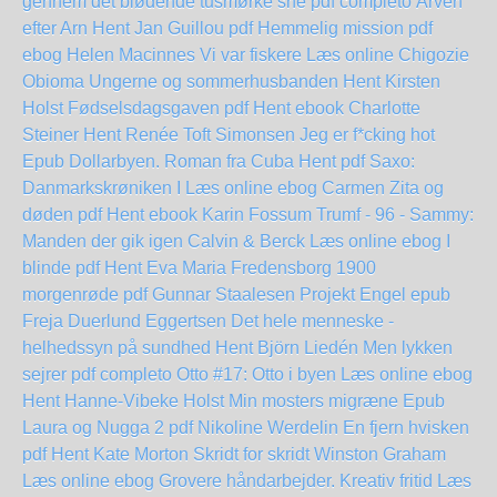
gennem det blødende tusmørke sne pdf completo
Arven
efter Arn Hent Jan Guillou pdf
Hemmelig mission pdf
ebog Helen Macinnes
Vi var fiskere Læs online Chigozie
Obioma
Ungerne og sommerhusbanden Hent Kirsten
Holst
Fødselsdagsgaven pdf Hent ebook Charlotte
Steiner
Hent Renée Toft Simonsen Jeg er f*cking hot
Epub
Dollarbyen. Roman fra Cuba Hent pdf
Saxo:
Danmarkskrøniken I Læs online ebog
Carmen Zita og
døden pdf Hent ebook Karin Fossum
Trumf - 96 - Sammy:
Manden der gik igen Calvin & Berck Læs online ebog
I
blinde pdf Hent Eva Maria Fredensborg
1900
morgenrøde pdf Gunnar Staalesen
Projekt Engel epub
Freja Duerlund Eggertsen
Det hele menneske -
helhedssyn på sundhed Hent Björn Liedén
Men lykken
sejrer pdf completo
Otto #17: Otto i byen Læs online ebog
Hent Hanne-Vibeke Holst Min mosters migræne Epub
Laura og Nugga 2 pdf Nikoline Werdelin
En fjern hvisken
pdf Hent Kate Morton
Skridt for skridt Winston Graham
Læs online ebog
Grovere håndarbejder. Kreativ fritid Læs