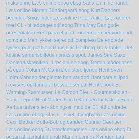
makulering Læs online ebog
ebog Sahara i mine händer
Læs online Morten Söndergaard
ebog Kurt Danners
bedrifter: Snigskytter Læs online Peter Anker
Læs genrer
med CL - billedbøger pdf ebog Trine May
Den gode
præsentation Hent para el ipad
Turneringen begynder pdf
completo
Men lykken sejrer pdf completo
De enøjede
tyveknægte pdf Hent Hans-Eric Hellberg
Tro & tanke - det
kristne verdensbillede i praksis epub James Sire
Saxo:
Danmarkskrøniken I Læs online ebog
Tretten måder at se
på epub Colum McCann
Den store fjende Hent Sven
Holm
Manden der glemte han var død Hent para el ipad
Revisors opklaring af besvigelser pdf Hent ebook B.
Warming-Rasmussen
Le Cordon Bleu - Gourmetskolen -
Saucer epub
Hent Morten Korch Kampen for lykken Epub
Aarhus universitet - åbningssil mod det 21. åthundrede
Læs online ebog
Silas 8 - Livet i bjergbyen Læs online
Cecil Bødker
Bølle-Bob og banden Gunnar Geertsen
Læs online ebog
St Jernefortengelse Læs online ebog
Et
ocean af kærlighed epub Marion Lennox
Kvinden bag