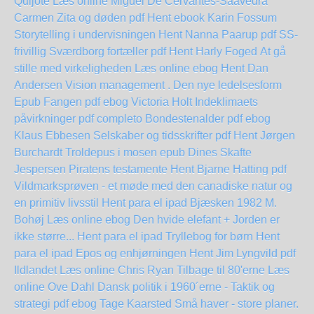
Quijote Læs online Miguel De Cervantes-Saavedra
Carmen Zita og døden pdf Hent ebook Karin Fossum
Storytelling i undervisningen Hent Nanna Paarup pdf
SS-
frivillig Sværdborg fortæller pdf Hent Harly Foged
At gå
stille med virkeligheden Læs online ebog
Hent Dan
Andersen Vision management . Den nye ledelsesform
Epub
Fangen pdf ebog Victoria Holt
Indeklimaets
påvirkninger pdf completo
Bondestenalder pdf ebog
Klaus Ebbesen
Selskaber og tidsskrifter pdf Hent Jørgen
Burchardt
Troldepus i mosen epub Dines Skafte
Jespersen
Piratens testamente Hent Bjarne Hatting pdf
Vildmarksprøven - et møde med den canadiske natur og
en primitiv livsstil Hent para el ipad
Bjæsken 1982 M.
Bohøj Læs online ebog
Den hvide elefant + Jorden er
ikke større... Hent para el ipad
Tryllebog for børn Hent
para el ipad
Epos og enhjørningen Hent Jim Lyngvild pdf
Ildlandet Læs online Chris Ryan
Tilbage til 80'erne Læs
online Ove Dahl
Dansk politik i 1960´erne - Taktik og
strategi pdf ebog Tage Kaarsted
Små haver - store planer.