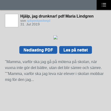
Hjälp, jag drunknar! pdf Maria Lindgren
von
qdqwdqwdwqd
31. Jul 2019
Nedlasting PDF
Les på nettet
"Mamma, varför ska jag gå på mötena på skolan, när
vuxna inte gör det bättre, utan det blir sämre och sämre.
""Mamma, varför ska jag leva när elever i skolan mobbar
mig för den jag...