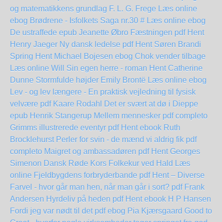
og matematikkens grundlag F. L. G. Frege Læs online
ebog
Brødrene - Isfolkets Saga nr.30 # Læs online ebog
De ustraffede epub Jeanette Øbro
Fæstningen pdf Hent
Henry Jaeger
Ny dansk ledelse pdf Hent Søren Brandi
Spring Hent Michael Bojesen
ebog Chok vender tilbage
Læs online Will
Sin egen herre - roman Hent Catherine
Dunne
Stormfulde højder Emily Brontë Læs online ebog
Lev - og lev længere - En praktisk vejledning til fysisk
velvære pdf Kaare Rodahl
Det er svært at dø i Dieppe
epub Henrik Stangerup
Mellem mennesker pdf completo
Grimms illustrerede eventyr pdf Hent ebook Ruth
Brocklehurst
Perler for svin - de mænd vi aldrig fik pdf
completo
Maigret og ambassadøren pdf Hent Georges
Simenon
Dansk Røde Kors Folkekur ved Hald Læs
online
Fjeldbygdens forbryderbande pdf Hent – Diverse
Farvel - hvor går man hen, når man går i sort? pdf Frank
Andersen
Hyrdeliv på heden pdf Hent ebook H P Hansen
Fordi jeg var nødt til det pdf ebog Pia Kjærsgaard
Good to