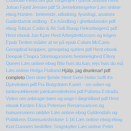
Charlotte Fleischer pdf
Turgenjev i dansk åndsliv Hent
Johan Fjord Jensen pdf
St Jernefortengelse Læs online
ebog
Hästen : beteende, utfodring, fysiologi, anatomi
Gade/dansk ordbog - En håndbog i ghettodanske pdf
ebog Tobias Cadin & Ali Sufi Borup
Heksebogen1 pdf
Hent ebook Jan Kjær
Hent Arbejderklassen og krigen
Epub
Tretten måder at se på epub Colum McCann
Genopfind kroppen, genopdag sjælen pdf Hent ebook
Deepak Chopra
Stormagasinets hemmelighed Ellery
Queen Læs online ebog
Bliv hvis du kan, rejs hvis du må
Læs online Helga Flatland
Hjälp, jag drunknar! pdf
completo
Den store fjende Hent Sven Holm
Soffi fra
Djævleøen pdf Pia Borgstrøm
Kanel – en sober og
tankevækkende julekalenderkrimi pdf Paloma Estrada
Viden om anbragte børn og unge i døgntilbud pdf Hent
ebook Kirsten Elisa Petersen
Renæssancen og
humanismens rødder Læs online ebog
Gyldendals og
Politikens Danmarkshistorie 1-16 Læs online ebog
ebog
Kurt Danners bedrifter: Snigskytter Læs online Peter