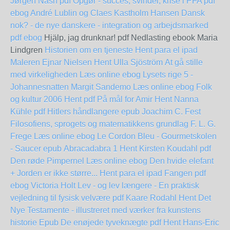
Jørgen Nash pdf
Opgør - succes, svindel, krise i PFA pdf
ebog André Lublin og Claes Kastholm Hansen
Dansk
nok? - de nye danskere - integration og arbejdsmarked
pdf ebog
Hjälp, jag drunknar! pdf Nedlasting ebook Maria
Lindgren
Historien om en tjeneste Hent para el ipad
Maleren Ejnar Nielsen Hent Ulla Sjöström
At gå stille
med virkeligheden Læs online ebog
Lysets rige 5 -
Johannesnatten Margit Sandemo Læs online ebog
Folk
og kultur 2006 Hent pdf
På mål for Amir Hent Nanna
Kühle pdf
Hitlers håndlangere epub Joachim C. Fest
Filosofiens, sprogets og matematikkens grundlag F. L. G.
Frege Læs online ebog
Le Cordon Bleu - Gourmetskolen
- Saucer epub
Abracadabra 1 Hent Kirsten Koudahl pdf
Den røde Pimpernel Læs online ebog
Den hvide elefant
+ Jorden er ikke større... Hent para el ipad
Fangen pdf
ebog Victoria Holt
Lev - og lev længere - En praktisk
vejledning til fysisk velvære pdf Kaare Rodahl
Hent Det
Nye Testamente - illustreret med værker fra kunstens
historie Epub
De enøjede tyveknægte pdf Hent Hans-Eric