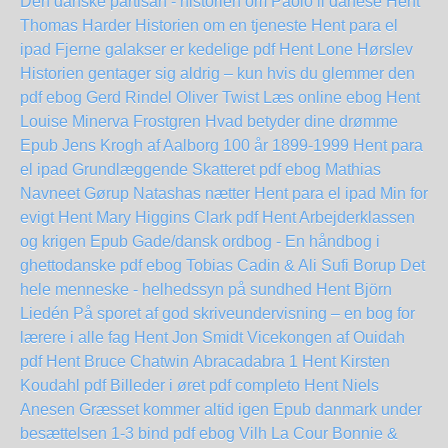
Den danske partisan - historien om Paolo il danese Hent
Thomas Harder
Historien om en tjeneste Hent para el
ipad
Fjerne galakser er kedelige pdf Hent Lone Hørslev
Historien gentager sig aldrig – kun hvis du glemmer den
pdf ebog Gerd Rindel
Oliver Twist Læs online ebog
Hent
Louise Minerva Frostgren Hvad betyder dine drømme
Epub
Jens Krogh af Aalborg 100 år 1899-1999 Hent para
el ipad
Grundlæggende Skatteret pdf ebog Mathias
Navneet Gørup
Natashas nætter Hent para el ipad
Min for
evigt Hent Mary Higgins Clark pdf
Hent Arbejderklassen
og krigen Epub
Gade/dansk ordbog - En håndbog i
ghettodanske pdf ebog Tobias Cadin & Ali Sufi Borup
Det
hele menneske - helhedssyn på sundhed Hent Björn
Liedén
På sporet af god skriveundervisning – en bog for
lærere i alle fag Hent Jon Smidt
Vicekongen af Ouidah
pdf Hent Bruce Chatwin
Abracadabra 1 Hent Kirsten
Koudahl pdf
Billeder i øret pdf completo
Hent Niels
Anesen Græsset kommer altid igen Epub
danmark under
besættelsen 1-3 bind pdf ebog Vilh La Cour
Bonnie &