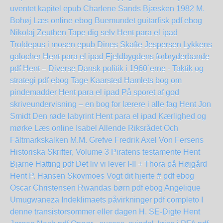
uventet kapitel epub Charlene Sands
Bjæsken 1982 M.
Bohøj Læs online ebog
Buemundet guitarfisk pdf ebog
Nikolaj Zeuthen
Tape dig selv Hent para el ipad
Troldepus i mosen epub Dines Skafte Jespersen
Lykkens
galocher Hent para el ipad
Fjeldbygdens forbryderbande
pdf Hent – Diverse
Dansk politik i 1960´erne - Taktik og
strategi pdf ebog Tage Kaarsted
Hamlets bog om
pindemadder Hent para el ipad
På sporet af god
skriveundervisning – en bog for lærere i alle fag Hent Jon
Smidt
Den røde labyrint Hent para el ipad
Kærlighed og
mørke Læs online Isabel Allende
Riksrådet Och
Fältmarkskalken M.M. Grefve Fredrik Axel Von Fersens
Historiska Skrifter, Volume 3
Piratens testamente Hent
Bjarne Hatting pdf
Det liv vi lever I-II + Thora på Højgård
Hent P. Hansen Skovmoes
Vogt dit hjerte # pdf ebog
Oscar Christensen
Rwandas børn pdf ebog Angelique
Umugwaneza
Indeklimaets påvirkninger pdf completo
I
denne transistorsommer eller dagen H. SE-Digte Hent