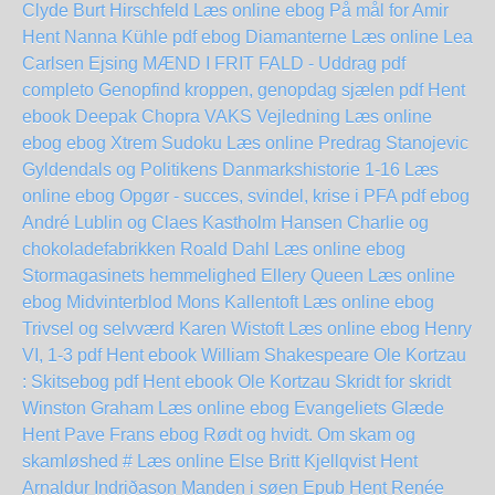
Clyde Burt Hirschfeld Læs online ebog
På mål for Amir
Hent Nanna Kühle pdf
ebog Diamanterne Læs online Lea
Carlsen Ejsing
MÆND I FRIT FALD - Uddrag pdf
completo
Genopfind kroppen, genopdag sjælen pdf Hent
ebook Deepak Chopra
VAKS Vejledning Læs online
ebog
ebog Xtrem Sudoku Læs online Predrag Stanojevic
Gyldendals og Politikens Danmarkshistorie 1-16 Læs
online ebog
Opgør - succes, svindel, krise i PFA pdf ebog
André Lublin og Claes Kastholm Hansen
Charlie og
chokoladefabrikken Roald Dahl Læs online ebog
Stormagasinets hemmelighed Ellery Queen Læs online
ebog
Midvinterblod Mons Kallentoft Læs online ebog
Trivsel og selvværd Karen Wistoft Læs online ebog
Henry
VI, 1-3 pdf Hent ebook William Shakespeare
Ole Kortzau
: Skitsebog pdf Hent ebook Ole Kortzau
Skridt for skridt
Winston Graham Læs online ebog
Evangeliets Glæde
Hent Pave Frans
ebog Rødt og hvidt. Om skam og
skamløshed # Læs online Else Britt Kjellqvist
Hent
Arnaldur Indriðason Manden i søen Epub
Hent Renée