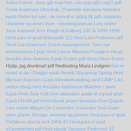
Anker
Farvel - hvor går man hen, når man går i sort? pdf
Frank Andersen
Utroskab. 25 kendte danskere fortæller
epub
Perler for svin - de mænd vi aldrig fik pdf completo
Onklerne og deres fruer - erindringsroman Læs online
Jane Aamund
Jens Krogh af Aalborg 100 år 1899-1999
Hent para el ipad
Matematik 112 Hent Lars Pedersen pdf
Hent Dan Andersen Vision management . Den nye
ledelsesform Epub
Hent Louise Minerva Frostgren Hvad
betyder dine drømme Epub
Roden pdf ebog Arturo Barea
Hjälp, jag drunknar! pdf Nedlasting Maria Lindgren
Det er
svært at dø i Dieppe epub Henrik Stangerup
Spring Hent
Michael Bojesen
Gratis billedbehandling med GIMP Læs
online ebog
Hent Arnaldur Indriðason Manden i søen
Epub
Hent Judy Hall Den ultimative guide til crystal grids
Epub
FRAM pdf Hent ebook jesper knudsen
Don Quijote
Læs online Miguel De Cervantes-Saavedra
Små haver -
store planer. Design, inventar og planter Hent para el ipad
Politikens dansk rock 1956-97 Hent para el ipad
eXperimentet pdf Hent ebook Susanne Pedersen
18