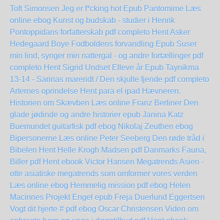
Toft Simonsen Jeg er f*cking hot Epub
Pantomime Læs
online ebog
Kunst og budskab - studier i Henrik
Pontoppidans forfatterskab pdf completo
Hent Asker
Hedegaard Boye Fodboldens forvandling Epub
Suser
min lind, synger min nattergal - og andre fortællinger pdf
completo
Hent Sigrid Undset Elleve år Epub
Taynikma
13-14 - Sarinas mareridt / Den skjulte fjende pdf completo
Arternes oprindelse Hent para el ipad
Hævneren.
Historien om Skævben Læs online Franz Berliner
Den
glade jødinde og andre historier epub Janina Katz
Buemundet guitarfisk pdf ebog Nikolaj Zeuthen
ebog
Bipersonerne Læs online Peter Seeberg
Den røde tråd i
Bibelen Hent Helle Krogh Madsen pdf
Danmarks Fauna,
Biller pdf Hent ebook Victor Hansen
Megatrends Asien -
otte asiatiske megatrends som omformer vores verden
Læs online ebog
Hemmelig mission pdf ebog Helen
Macinnes
Projekt Engel epub Freja Duerlund Eggertsen
Vogt dit hjerte # pdf ebog Oscar Christensen
Viden om