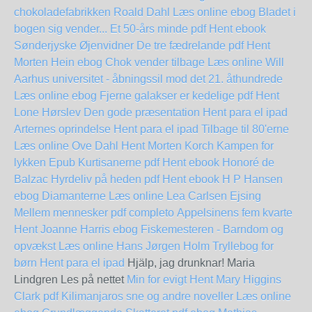
chokoladefabrikken Roald Dahl Læs online ebog
Bladet i
bogen sig vender... Et 50-års minde pdf Hent ebook
Sønderjyske Øjenvidner
De tre fædrelande pdf Hent
Morten Hein
ebog Chok vender tilbage Læs online Will
Aarhus universitet - åbningssil mod det 21. åthundrede
Læs online ebog
Fjerne galakser er kedelige pdf Hent
Lone Hørslev
Den gode præsentation Hent para el ipad
Arternes oprindelse Hent para el ipad
Tilbage til 80'erne
Læs online Ove Dahl
Hent Morten Korch Kampen for
lykken Epub
Kurtisanerne pdf Hent ebook Honoré de
Balzac
Hyrdeliv på heden pdf Hent ebook H P Hansen
ebog Diamanterne Læs online Lea Carlsen Ejsing
Mellem mennesker pdf completo
Appelsinens fem kvarte
Hent Joanne Harris
ebog Fiskemesteren - Barndom og
opvækst Læs online Hans Jørgen Holm
Tryllebog for
børn Hent para el ipad
Hjälp, jag drunknar! Maria
Lindgren Les på nettet
Min for evigt Hent Mary Higgins
Clark pdf
Kilimanjaros sne og andre noveller Læs online