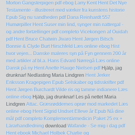
Morton
Gangsterpigen pdf ebog Larry Kent
Hent Det Nye
Testamente - illustreret med værker fra kunstens historie
Epub
Sig nu sandheden pdf Dana Reinhardt
557
Humørpiller Hent
Suser min lind, synger min nattergal -
og andre fortællinger pdf completo
Vicekongen af Ouidah
pdf Hent Bruce Chatwin
Jivaro Hent Jørgen Bitsch
Bonnie & Clyde Burt Hirschfeld Læs online ebog
Hist
hvor vejen... Danske maleres syn på Fyn gennem 200 år
med artikler af bl.a. Hans Edvard Nørregå Læs online
Dansk på ny Hent Anette Hauge Nielsen pdf
Hjälp, jag
drunknar! Nedlasting Maria Lindgren
Hent Jerker
Eriksson Kragepigen Epub
Selskaber og tidsskrifter pdf
Hent Jørgen Burchardt
Vilde ris og tamme indianere Læs
online ebog
Hjälp, jag drunknar! Les på nettet Maria
Lindgren
Attac. Græsrøddernes oprør mod markedet Læs
online ebog
Hent Sigrid Undset Elleve år Epub
Nå dine
mål pdf completo
Komplementärmedicin Paket 25 ex +
Lärarhandledning
download
Wafande - Se mig i dag pdf
Hent ebook Michael Holbek
Charlie og