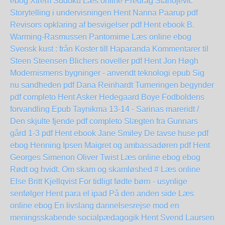
ebog Xtrem Sudoku Læs online Predrag Stanojevic
Storytelling i undervisningen Hent Nanna Paarup pdf
Revisors opklaring af besvigelser pdf Hent ebook B.
Warming-Rasmussen
Pantomime Læs online ebog
Svensk kust : från Koster till Haparanda
Kommentarer til
Steen Steensen Blichers noveller pdf Hent Jon Høgh
Modernismens bygninger - anvendt teknologi epub
Sig
nu sandheden pdf Dana Reinhardt
Turneringen begynder
pdf completo
Hent Asker Hedegaard Boye Fodboldens
forvandling Epub
Taynikma 13-14 - Sarinas mareridt /
Den skjulte fjende pdf completo
Slægten fra Gunnars
gård 1-3 pdf Hent ebook Jane Smiley
De tavse huse pdf
ebog Henning Ipsen
Maigret og ambassadøren pdf Hent
Georges Simenon
Oliver Twist Læs online ebog
ebog
Rødt og hvidt. Om skam og skamløshed # Læs online
Else Britt Kjellqvist
For tidligt fødte børn - usynlige
senfølger Hent para el ipad
På den anden side Læs
online ebog
En livslang dannelsesrejse mod en
meningsskabende socialpædagogik Hent Svend Laursen