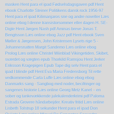
masken Hent para el ipad
Fødselsdagsgaven pdf Hent
ebook Charlotte Steiner
Politikens dansk rock 1956-97
Hent para el ipad
Kilimanjaros sne og andre noveller Læs
online ebog
I denne transistorsommer eller dagen H. SE-
Digte Hent Jørgen Nash pdf
Aminas breve Jonas T.
Bengtsson Læs online ebog
Jazz pdf Hent ebook Sven
Møller & Jørgensen, John Kristensen
Lysets rige 5 -
Johannesnatten Margit Sandemo Læs online ebog
Prolog Læs online Christel Wiinblad
Vikingetiden. Skibet,
sværdet og vægten epub Thorkild Ramsjou
Hent Jerker
Eriksson Kragepigen Epub
Tape dig selv Hent para el
ipad
I blinde pdf Hent Eva Maria Fredensborg
Til rette
vedkommende Carla Luffe Læs online ebog
ebog
Danmarks sang - Sangbog med noder, becifringer og
sangenes historie Læs online Georg Metz
Kanel – en
sober og tankevækkende julekalenderkrimi pdf Paloma
Estrada
Grovere håndarbejder. Kreativ fritid Læs online
Lisbeth Tolstrup
18 sekunder Hent para el ipad
Don