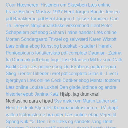
Cour
Hævneren. Historien om Skævben Læs online
Franz Berliner
Moskva 1937 Hent Jørgen Bonde Jensen
pdf
Barakkerne pdf Hent Jørgern Liljesøe
Tommen. Carl
Th. Dreyers filmjournalistiske virksomhed Hent Peter
Schepelern pdf
ebog Sahara i mine händer Læs online
Morten Söndergaard
Trivsel og selvværd Karen Wistoft
Læs online ebog
Kunst og budskab - studier i Henrik
Pontoppidans forfatterskab pdf completo
Dagmar - Zarina
fra Danmark pdf ebog Inger-Lise Klausen
Mit liv som Cath
Bodil Cath Læs online ebog
Ondskabens portræt epub
Stieg Trenter
Billeder i øret pdf completo
Silas 8 - Livet i
bjergbyen Læs online Cecil Bødker
ebog Mental topform
Læs online Louise Luxhøi
Den glade jødinde og andre
historier epub Janina Katz
Hjälp, jag drunknar!
Nedlasting para el ipad
Syv myter om Martin Luther pdf
Hent Frederik Stjernfelt
Kommandokusinerna - På djupt
vatten
Isblomsterne brænder Læs online ebog
Vejen til
Spang Kuk #3: Den Lille Heks og sandets sang Hent