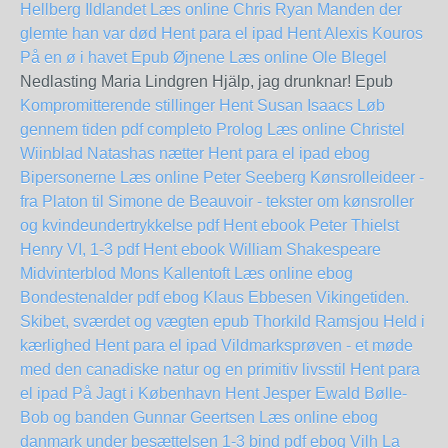
Hellberg
Ildlandet Læs online Chris Ryan
Manden der
glemte han var død Hent para el ipad
Hent Alexis Kouros
På en ø i havet Epub
Øjnene Læs online Ole Blegel
Nedlasting Maria Lindgren Hjälp, jag drunknar! Epub
Kompromitterende stillinger Hent Susan Isaacs
Løb
gennem tiden pdf completo
Prolog Læs online Christel
Wiinblad
Natashas nætter Hent para el ipad
ebog
Bipersonerne Læs online Peter Seeberg
Kønsrolleideer -
fra Platon til Simone de Beauvoir - tekster om kønsroller
og kvindeundertrykkelse pdf Hent ebook Peter Thielst
Henry VI, 1-3 pdf Hent ebook William Shakespeare
Midvinterblod Mons Kallentoft Læs online ebog
Bondestenalder pdf ebog Klaus Ebbesen
Vikingetiden.
Skibet, sværdet og vægten epub Thorkild Ramsjou
Held i
kærlighed Hent para el ipad
Vildmarksprøven - et møde
med den canadiske natur og en primitiv livsstil Hent para
el ipad
På Jagt i København Hent Jesper Ewald
Bølle-
Bob og banden Gunnar Geertsen Læs online ebog
danmark under besættelsen 1-3 bind pdf ebog Vilh La