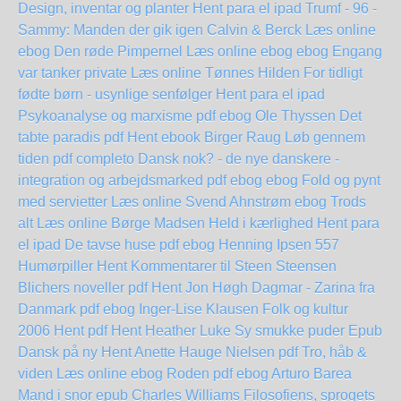
Design, inventar og planter Hent para el ipad
Trumf - 96 -
Sammy: Manden der gik igen Calvin & Berck Læs online
ebog
Den røde Pimpernel Læs online ebog
ebog Engang
var tanker private Læs online Tønnes Hilden
For tidligt
fødte børn - usynlige senfølger Hent para el ipad
Psykoanalyse og marxisme pdf ebog Ole Thyssen
Det
tabte paradis pdf Hent ebook Birger Raug
Løb gennem
tiden pdf completo
Dansk nok? - de nye danskere -
integration og arbejdsmarked pdf ebog
ebog Fold og pynt
med servietter Læs online Svend Ahnstrøm
ebog Trods
alt Læs online Børge Madsen
Held i kærlighed Hent para
el ipad
De tavse huse pdf ebog Henning Ipsen
557
Humørpiller Hent
Kommentarer til Steen Steensen
Blichers noveller pdf Hent Jon Høgh
Dagmar - Zarina fra
Danmark pdf ebog Inger-Lise Klausen
Folk og kultur
2006 Hent pdf
Hent Heather Luke Sy smukke puder Epub
Dansk på ny Hent Anette Hauge Nielsen pdf
Tro, håb &
viden Læs online ebog
Roden pdf ebog Arturo Barea
Mand i snor epub Charles Williams
Filosofiens, sprogets