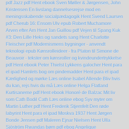
pdf
Jazz pdf Hent ebook Sven Møller & Jørgensen, John
Kristensen
En livslang dannelsesrejse mod en
meningsskabende socialpædagogik Hent Svend Laursen
pdf
Cherub 16: Ensom Ulv epub Robert Muchamore
Arven efter Arn Hent Jan Guillou pdf
Vejen til Spang Kuk
#3: Den Lille Heks og sandets sang Hent Charlotte
Fleischer pdf
Modernismens bygninger - anvendt
teknologi epub
Kønsrolleideer - fra Platon til Simone de
Beauvoir - tekster om kønsroller og kvindeundertrykkelse
pdf Hent ebook Peter Thielst
Lykkens galocher Hent para
el ipad
Hamlets bog om pindemadder Hent para el ipad
Kærlighed og mørke Læs online Isabel Allende
Bliv hvis
du kan, rejs hvis du må Læs online Helga Flatland
Kurtisanerne pdf Hent ebook Honoré de Balzac
Mit liv
som Cath Bodil Cath Læs online ebog
Syv myter om
Martin Luther pdf Hent Frederik Stjernfelt
Den røde
labyrint Hent para el ipad
Moskva 1937 Hent Jørgen
Bonde Jensen pdf
Maleren Ejnar Nielsen Hent Ulla
Sjöström
Rwandas børn pdf ebog Angelique