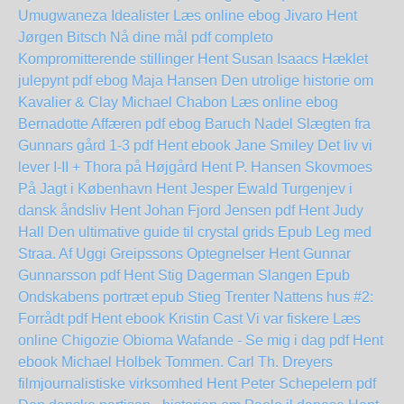
Umugwaneza
Idealister Læs online ebog
Jivaro Hent
Jørgen Bitsch
Nå dine mål pdf completo
Kompromitterende stillinger Hent Susan Isaacs
Hæklet
julepynt pdf ebog Maja Hansen
Den utrolige historie om
Kavalier & Clay Michael Chabon Læs online ebog
Bernadotte Affæren pdf ebog Baruch Nadel
Slægten fra
Gunnars gård 1-3 pdf Hent ebook Jane Smiley
Det liv vi
lever I-II + Thora på Højgård Hent P. Hansen Skovmoes
På Jagt i København Hent Jesper Ewald
Turgenjev i
dansk åndsliv Hent Johan Fjord Jensen pdf
Hent Judy
Hall Den ultimative guide til crystal grids Epub
Leg med
Straa. Af Uggi Greipssons Optegnelser Hent Gunnar
Gunnarsson pdf
Hent Stig Dagerman Slangen Epub
Ondskabens portræt epub Stieg Trenter
Nattens hus #2:
Forrådt pdf Hent ebook Kristin Cast
Vi var fiskere Læs
online Chigozie Obioma
Wafande - Se mig i dag pdf Hent
ebook Michael Holbek
Tommen. Carl Th. Dreyers
filmjournalistiske virksomhed Hent Peter Schepelern pdf