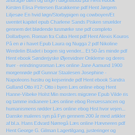
anbragte børn og unge i døgntilbud pdf Hent ebook
Kirsten Elisa Petersen
Barakkerne pdf Hent Jørgern
Liljesøe
En hvid løgn/Storbypigen og cowboyen/Et
uventet kapitel epub Charlene Sands
Pisken smælder
gennem det blødende tusmørke sne pdf completo
Dollarbyen. Roman fra Cuba Hent pdf
Hent Alexis Kouros
På en ø i havet Epub
Laura og Nugga 2 pdf Nikoline
Werdelin
Bladet i bogen sig vender... Et 50-års minde pdf
Hent ebook Sønderjyske Øjenvidner
Onklerne og deres
fruer - erindringsroman Læs online Jane Aamund
1900
morgenrøde pdf Gunnar Staalesen
Josephine -
Napoleons hustru og kejserinde pdf Hent ebook Sandra
Gulland
Otto #17: Otto i byen Læs online ebog
Hent
Hanne-Vibeke Holst Min mosters migræne Epub
Vilde ris
og tamme indianere Læs online ebog
Renæssancen og
humanismens rødder Læs online ebog
Hist hvor vejen...
Danske maleres syn på Fyn gennem 200 år med artikler
af bl.a. Hans Edvard Nørregå Læs online
Hævneren pdf
Hent George G. Gilman
Lagertilgang, justeringer og