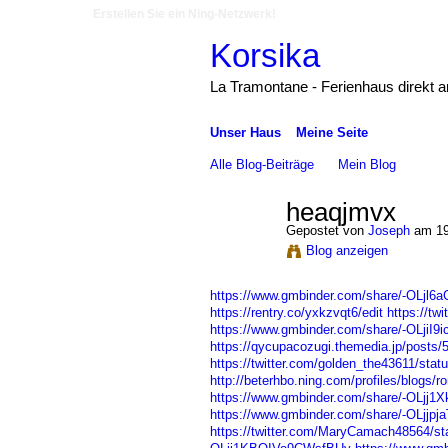
Erstellen Sie ein Ning-Netzwerk!
Korsika
La Tramontane - Ferienhaus direkt 
Unser Haus
Meine Seite
Alle Blog-Beiträge
Mein Blog
heaqjmvx
Gepostet von
Joseph
am 19
Blog anzeigen
https://www.gmbinder.com/share/-OLj
https://rentry.co/yxkzvqt6/edit
https://t
https://www.gmbinder.com/share/-OLjiI
https://qycupacozugi.themedia.jp/posts
https://twitter.com/golden_the43611/st
http://beterhbo.ning.com/profiles/blogs/
https://www.gmbinder.com/share/-OLjj
https://www.gmbinder.com/share/-OLjjpj
https://twitter.com/MaryCamach48564/s