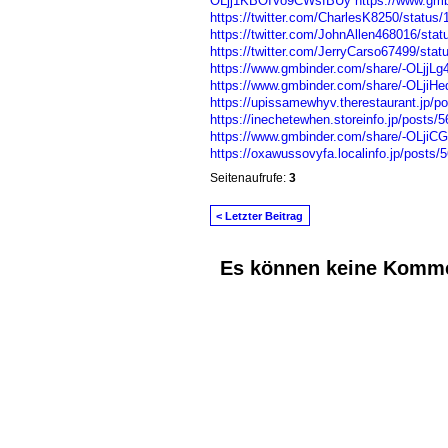
OLjj1KBOIVo9CWsfBUy
https://www.gm
https://twitter.com/CharlesK8250/statu
https://twitter.com/JohnAllen468016/st
https://twitter.com/JerryCarso67499/st
https://www.gmbinder.com/share/-OLjj
https://www.gmbinder.com/share/-OLji
https://upissamewhyv.therestaurant.jp/p
https://inechetewhen.storeinfo.jp/posts/
https://www.gmbinder.com/share/-OLji
https://oxawussovyfa.localinfo.jp/posts/
Seitenaufrufe:
3
< Letzter Beitrag
Es können keine Komme
© 2026 Erstellt von
Jochen und Susanne J