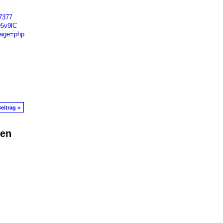
47377
05v9lC
uage=php
eitrag >
den
in Problem melden
|
Nutzungsbedingungen