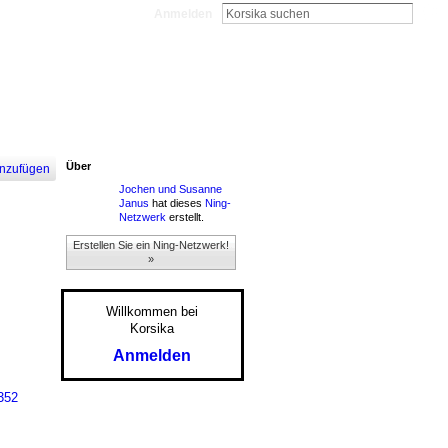
Anmelden
Über
nzufügen
Jochen und Susanne
Janus
hat dieses
Ning-
Netzwerk
erstellt.
Erstellen Sie ein Ning-Netzwerk!
»
Willkommen bei
Korsika
Anmelden
352