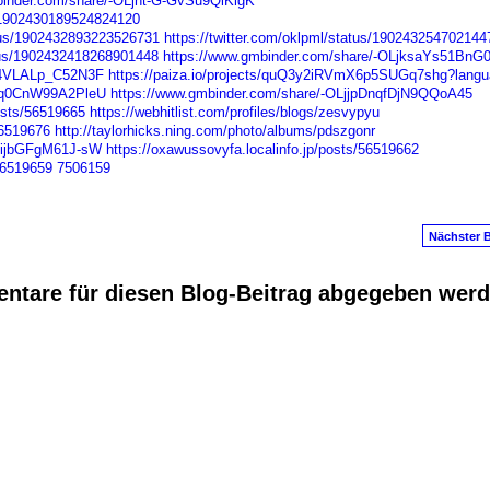
binder.com/share/-OLjht-G-GvSu9QiKigK
s/1902430189524824120
atus/1902432893223526731
https://twitter.com/oklpml/status/19024325470214
atus/1902432418268901448
https://www.gmbinder.com/share/-OLjksaYs51BnG
Lg4VLALp_C52N3F
https://paiza.io/projects/quQ3y2iRVmX6p5SUGq7shg?lang
Heq0CnW99A2PleU
https://www.gmbinder.com/share/-OLjjpDnqfDjN9QQoA45
osts/56519665
https://webhitlist.com/profiles/blogs/zesvypyu
56519676
http://taylorhicks.ning.com/photo/albums/pdszgonr
CGijbGFgM61J-sW
https://oxawussovyfa.localinfo.jp/posts/56519662
56519659
7506159
Nächster B
ntare für diesen Blog-Beitrag abgegeben wer
anus
. Powered by
E