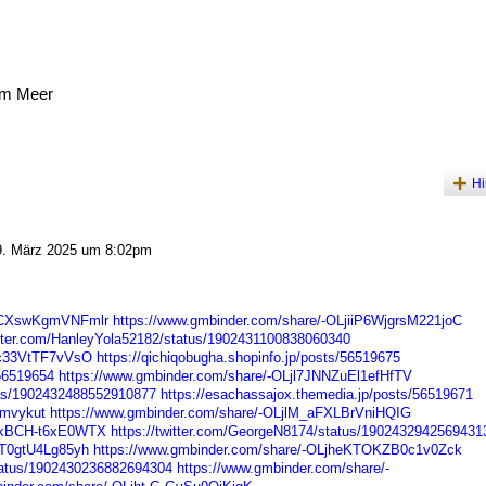
am Meer
Hi
. März 2025 um 8:02pm
l6aCXswKgmVNFmlr
https://www.gmbinder.com/share/-OLjiiP6WjgrsM221joC
witter.com/HanleyYola52182/status/1902431100838060340
9ic33VtTF7vVsO
https://qichiqobugha.shopinfo.jp/posts/56519675
/56519654
https://www.gmbinder.com/share/-OLjl7JNNZuEl1efHfTV
atus/1902432488552910877
https://esachassajox.themedia.jp/posts/56519671
romvykut
https://www.gmbinder.com/share/-OLjlM_aFXLBrVniHQIG
1XkBCH-t6xE0WTX
https://twitter.com/GeorgeN8174/status/1902432942569431
aT0gtU4Lg85yh
https://www.gmbinder.com/share/-OLjheKTOKZB0c1v0Zck
tatus/1902430236882694304
https://www.gmbinder.com/share/-