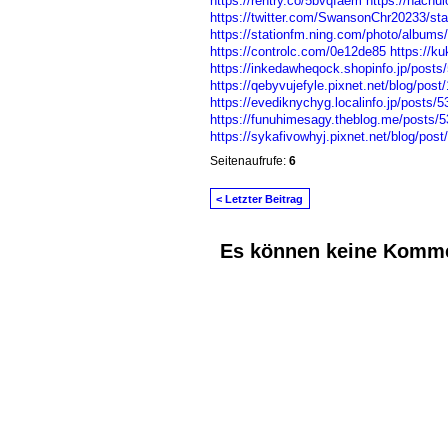
https://rentry.co/5bvqfaem
https://nachu
https://twitter.com/SwansonChr20233/s
https://stationfm.ning.com/photo/albums
https://controlc.com/0e12de85
https://k
https://inkedawheqock.shopinfo.jp/posts
https://qebyvujefyle.pixnet.net/blog/pos
https://evediknychyg.localinfo.jp/posts/
https://funuhimesagy.theblog.me/posts/
https://sykafivowhyj.pixnet.net/blog/pos
Seitenaufrufe:
6
< Letzter Beitrag
Es können keine Komme
© 2026 Erstellt von
Jochen und Susanne J