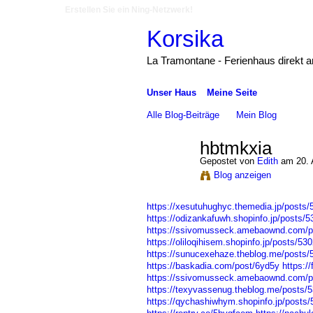
Erstellen Sie ein Ning-Netzwerk!
Korsika
La Tramontane - Ferienhaus direkt 
Unser Haus
Meine Seite
Alle Blog-Beiträge
Mein Blog
hbtmkxia
Gepostet von
Edith
am 20. 
Blog anzeigen
https://xesutuhughyc.themedia.jp/posts
https://odizankafuwh.shopinfo.jp/posts/
https://ssivomusseck.amebaownd.com/p
https://oliloqihisem.shopinfo.jp/posts/53
https://sunucexehaze.theblog.me/posts
https://baskadia.com/post/6yd5y
https:/
https://ssivomusseck.amebaownd.com/p
https://texyvassenug.theblog.me/posts/
https://qychashiwhym.shopinfo.jp/posts