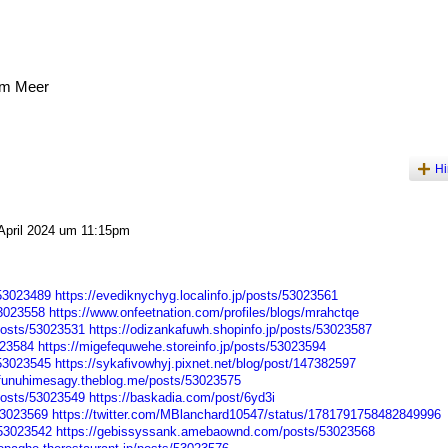
am Meer
Hi
April 2024 um 11:15pm
/53023489
https://evediknychyg.localinfo.jp/posts/53023561
53023558
https://www.onfeetnation.com/profiles/blogs/mrahctqe
osts/53023531
https://odizankafuwh.shopinfo.jp/posts/53023587
023584
https://migefequwehe.storeinfo.jp/posts/53023594
/53023545
https://sykafivowhyj.pixnet.net/blog/post/147382597
/funuhimesagy.theblog.me/posts/53023575
osts/53023549
https://baskadia.com/post/6yd3i
53023569
https://twitter.com/MBlanchard10547/status/1781791758482849996
/53023542
https://gebissyssank.amebaownd.com/posts/53023568