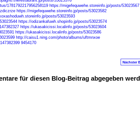
lopagho.therestaurant.jp/posts/53023576
tatus/1781792217956258119
https://migefequwehe.storeinfo.jp/posts/53023567
/zdiczrze
https://migefequwehe.storeinfo.jp/posts/53023582
ukoxashoduwh.storeinfo.jp/posts/53023593
/53023544
https://odizankafuwh.shopinfo.jp/posts/53023574
t/147382327
https://ukasakicissi.localinfo.jp/posts/53023604
53023591
https://ukasakicissi.localinfo.jp/posts/53023586
53023599
http://caisu1.ning.com/photo/albums/uftmnxoe
t/147382399
9454170
Nächster B
ntare für diesen Blog-Beitrag abgegeben wer
anus
. Powered by
E