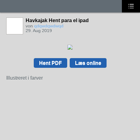
Havkajak Hent para el ipad
von
qdqwdqwdwqd
29. Aug 2019
Hent PDF
Læs online
Illustreret i farver