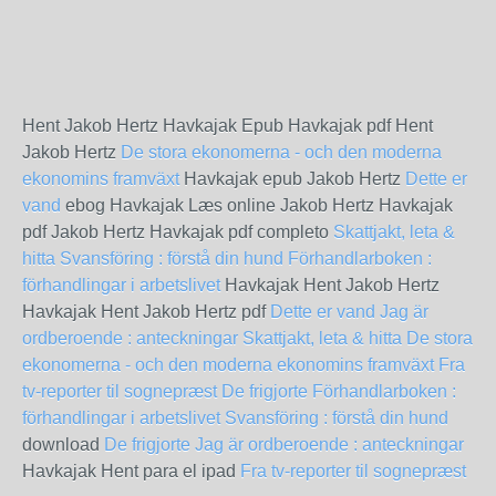
Hent Jakob Hertz Havkajak Epub Havkajak pdf Hent
Jakob Hertz
De stora ekonomerna - och den moderna
ekonomins framväxt
Havkajak epub Jakob Hertz
Dette er
vand
ebog Havkajak Læs online Jakob Hertz Havkajak
pdf Jakob Hertz Havkajak pdf completo
Skattjakt, leta &
hitta
Svansföring : förstå din hund
Förhandlarboken :
förhandlingar i arbetslivet
Havkajak Hent Jakob Hertz
Havkajak Hent Jakob Hertz pdf
Dette er vand
Jag är
ordberoende : anteckningar
Skattjakt, leta & hitta
De stora
ekonomerna - och den moderna ekonomins framväxt
Fra
tv-reporter til sognepræst
De frigjorte
Förhandlarboken :
förhandlingar i arbetslivet
Svansföring : förstå din hund
download
De frigjorte
Jag är ordberoende : anteckningar
Havkajak Hent para el ipad
Fra tv-reporter til sognepræst