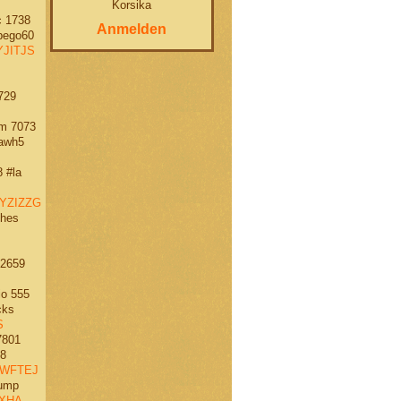
Korsika
 1738
Anmelden
ego60
JITJS
729
m 7073
awh5
 #la
YZIZZG
hes
2659
o 555
cks
S
7801
8
WFTEJ
rump
XHA