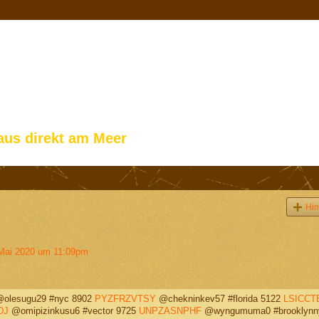
aus direkt am Meer
Hin
Mai 2020 um 11:09pm
olesugu29 #nyc 8902
PYZFRZVTSY
@chekninkev57 #florida 5122
LSICCT
DJ
@omipizinkusu6 #vector 9725
UNPZASNPHF
@wyngumuma0 #brooklynn