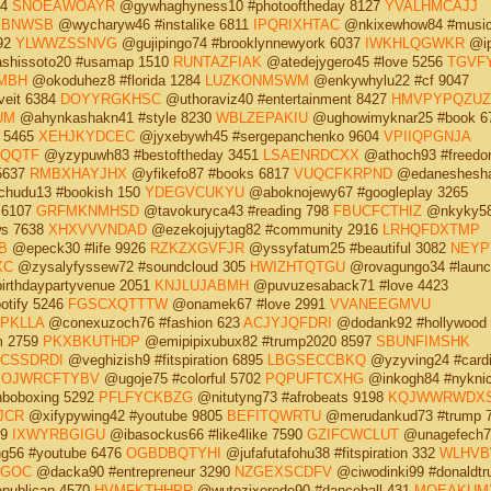
14
SNOEAWOAYR
@gywhaghyness10 #photooftheday 8127
YVALHMCAJJ
BBNWSB
@wycharyw46 #instalike 6811
IPQRIXHTAC
@nkixewhow84 #music
92
YLWWZSSNVG
@gujipingo74 #brooklynnewyork 6037
IWKHLQGWKR
@ip
hissoto20 #usamap 1510
RUNTAZFIAK
@atedejygero45 #love 5256
TGVFY
MBH
@okoduhez8 #florida 1284
LUZKONMSWM
@enkywhylu22 #cf 9047
eit 6384
DOYYRGKHSC
@uthoraviz40 #entertainment 8427
HMVPYPQZUZ
UM
@ahynkashakn41 #style 8230
WBLZEPAKIU
@ughowimyknar25 #book 6
 5465
XEHJKYDCEC
@jyxebywh45 #sergepanchenko 9604
VPIIQPGNJA
XQQTF
@yzypuwh83 #bestoftheday 3451
LSAENRDCXX
@athoch93 #freedo
5637
RMBXHAYJHX
@yfikefo87 #books 6817
VUQCFKRPND
@edaneshesh
chudu13 #bookish 150
YDEGVCUKYU
@aboknojewy67 #googleplay 3265
 6107
GRFMKNMHSD
@tavokuryca43 #reading 798
FBUCFCTHIZ
@nkyky58
ws 7638
XHXVVVNDAD
@ezekojujytag82 #community 2916
LRHQFDXTMP
B
@epeck30 #life 9926
RZKZXGVFJR
@yssyfatum25 #beautiful 3082
NEYP
XC
@zysalyfyssew72 #soundcloud 305
HWIZHTQTGU
@rovagungo34 #launc
irthdaypartyvenue 2051
KNJLUJABMH
@puvuzesaback71 #love 4423
tify 5246
FGSCXQTTTW
@onamek67 #love 2991
VVANEEGMVU
PKLLA
@conexuzoch76 #fashion 623
ACJYJQFDRI
@dodank92 #hollywood 
m 2759
PKXBKUTHDP
@emipipixubux82 #trump2020 8597
SBUNFIMSHK
CSSDRDI
@veghizish9 #fitspiration 6895
LBGSECCBKQ
@yzyving24 #cardi
4
OJWRCFTYBV
@ugoje75 #colorful 5702
PQPUFTCXHG
@inkogh84 #nykni
boboxing 5292
PFLFYCKBZG
@nitutyng73 #afrobeats 9198
KQJWWRWDX
JCR
@xifypywing42 #youtube 9805
BEFITQWRTU
@merudankud73 #trump 
69
IXWYRBGIGU
@ibasockus66 #like4like 7590
GZIFCWCLUT
@unagefech7
56 #youtube 6476
OGBDBQTYHI
@jufafutafohu38 #fitspiration 332
WLHVB
TGOC
@dacka90 #entrepreneur 3290
NZGEXSCDFV
@ciwodinki99 #donaldt
publican 4570
HVMFKTHHPR
@wutozixorode90 #dancehall 431
MOEAKUM