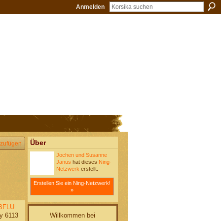
Anmelden
Über
zufügen
Jochen und Susanne
Janus
hat dieses
Ning-
Netzwerk
erstellt.
Erstellen Sie ein Ning-Netzwerk!
»
BFLU
Willkommen bei
y 6113