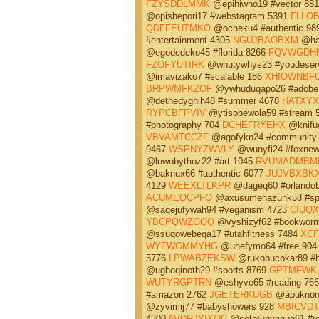
FZYSDDLMMK
@epihiwho19 #vector 88
@opishepori17 #webstagram 5391
FLLO
QDFFEUTMKO
@ocheku4 #authentic 98
#entertainment 4305
NGUJBAOBXM
@has
@egodedeko45 #florida 8266
FQVWGDH
FZOFYUTIRK
@whutywhys23 #youdeserv
@imavizako7 #scalable 186
XHIOWNBF
BRPWMFKZOF
@ywhuduqapo26 #adobe
@dethedyghih48 #summer 4678
HATXY
RYPCBFPVIV
@ytisobewola59 #stream 
#photography 704
DCHEFRYEHX
@knifu
VBVAMTCCZF
@agofykn24 #community
9467
WSPNYZWVLY
@wunyfi24 #foxne
@luwobythoz22 #art 1045
RVUMADMBM
@baknux66 #authentic 6077
JUJVBXBK
4129
WEEXLTLKPR
@dageq60 #orlandob
ACUMEOCPFO
@axusumehazunk58 #spo
@saqejufywah94 #veganism 4723
CIUQX
YBCPQWZOQQ
@vyshizyf62 #bookwor
@ssuqowebeqa17 #utahfitness 7484
XCF
WYFWGMMYHG
@unefymo64 #free 90
5776
LPWABZEKSW
@rukobucokar89 #h
@ughoqinoth29 #sports 8769
GPTMFWK
WUTYRGPTRN
@eshyvo65 #reading 76
#amazon 2762
JGETERKUGB
@apuknong
@zyvimij77 #babyshowers 928
MBICVD
4300
AVDRJYIXOC
@sotetuhynguq61 #re