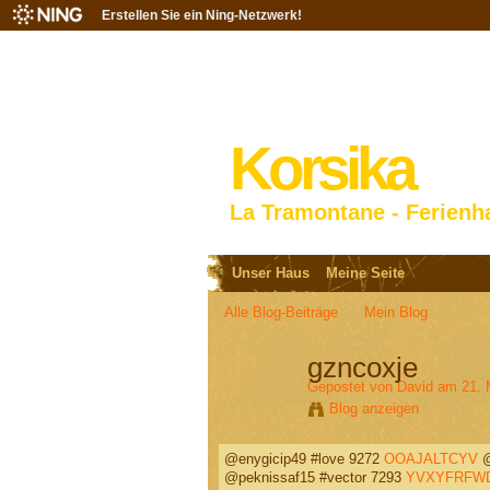
Erstellen Sie ein Ning-Netzwerk!
Korsika
La Tramontane - Ferienh
Unser Haus
Meine Seite
Alle Blog-Beiträge
Mein Blog
gzncoxje
Gepostet von
David
am 21. 
Blog anzeigen
@enygicip49 #love 9272
OOAJALTCYV
@
@peknissaf15 #vector 7293
YVXYFRFW