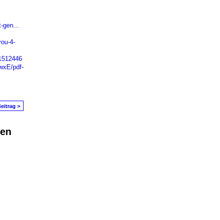
-gen...
ou-4-
71512446
wxE/pdf-
eitrag >
den
in Problem melden
|
Nutzungsbedingungen