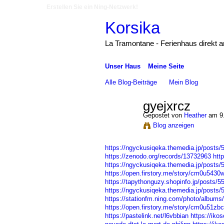
Erstellen Sie ein Ning-Netzwerk!
Korsika
La Tramontane - Ferienhaus direkt 
Unser Haus
Meine Seite
Alle Blog-Beiträge
Mein Blog
gyejxrcz
Gepostet von
Heather
am 9.
Blog anzeigen
https://ngyckusiqeka.themedia.jp/posts
https://zenodo.org/records/13732963
htt
https://ngyckusiqeka.themedia.jp/posts
https://open.firstory.me/story/cm0u54
https://tapythonguzy.shopinfo.jp/posts/
https://ngyckusiqeka.themedia.jp/posts
https://stationfm.ning.com/photo/albums/
https://open.firstory.me/story/cm0u51z
https://pastelink.net/l6vbbian
https://iko