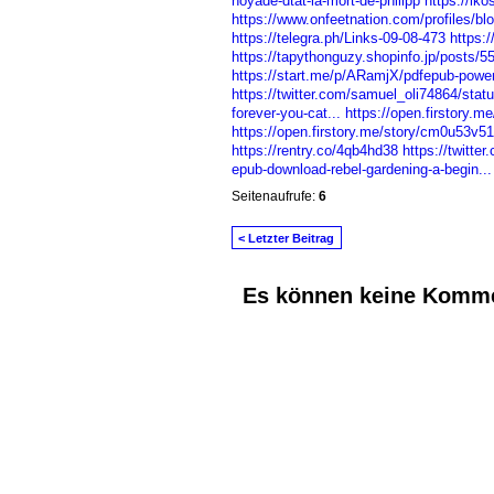
noyade-dtat-la-mort-de-philipp
https://ik
https://www.onfeetnation.com/profiles/bl
https://telegra.ph/Links-09-08-473
https:
https://tapythonguzy.shopinfo.jp/posts/
https://start.me/p/ARamjX/pdfepub-power
https://twitter.com/samuel_oli74864/st
forever-you-cat...
https://open.firstory
https://open.firstory.me/story/cm0u53v
https://rentry.co/4qb4hd38
https://twitt
epub-download-rebel-gardening-a-begin...
Seitenaufrufe:
6
< Letzter Beitrag
Es können keine Komme
© 2026 Erstellt von
Jochen und Susanne J