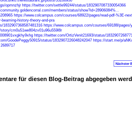
osofocunko.therestaurant.jp/posts/55208950
ogs/opmnzhjr
https://twitter.com/settle99244/status/1832907087330054366
//community.goldencorral.com/members/status/show?id=28906084%...
55208965
https://www.colcampus.com/courses/68922/pages/read-pdf-%3E-next
-beaming-history-theory-and-pra
atus/1832907368587481316
https://www.colcampus.com/courses/69188/pages/y
.me/story/cm0u51we804zv01u96u559l8r
51008901vxgkhy9xhg
https://twitter.com/OrtizVenit21693/status/18329072687
er.com/GoodePeggy50915/status/1832907226048242047
https://start.me/p/aNK
2689717
Nächster B
ntare für diesen Blog-Beitrag abgegeben wer
anus
. Powered by
E