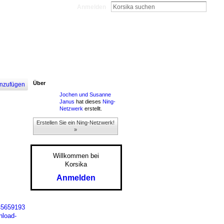
Anmelden
Über
nzufügen
Jochen und Susanne
Janus
hat dieses
Ning-
Netzwerk
erstellt.
Erstellen Sie ein Ning-Netzwerk!
»
Willkommen bei
Korsika
Anmelden
245659193
nload-