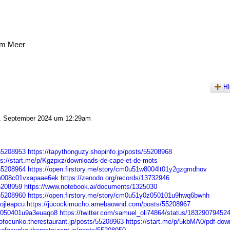
am Meer
Hi
 September 2024 um 12:29am
/55208953
https://tapythonguzy.shopinfo.jp/posts/55208968
ps://start.me/p/Kgzpxz/downloads-de-cape-et-de-mots
/55208964
https://open.firstory.me/story/cm0u51w8004lt01y2gzgmdhov
30w008c01vxapaae6ek
https://zenodo.org/records/13732946
55208959
https://www.notebook.ai/documents/1325030
/55208960
https://open.firstory.me/story/cm0u51y0z050101u9hwq6bwhh
ojleapcu
https://jucockimucho.amebaownd.com/posts/55208967
bc050401u9a3euaqo8
https://twitter.com/samuel_oli74864/status/1832907945
sofocunko.therestaurant.jp/posts/55208963
https://start.me/p/5kbMA0/pdf-dow