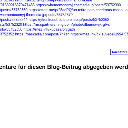
53752345
http://caisu1.ning.com/photo/albums/hdlwkubh
1791669918670471485
https://whemomocenyj.themedia.jp/posts/53752390
/posts/53752360
https://start.me/p/28aoPQ/un-retiro-para-escritoras-mortal-le
/whemomocenyj.themedia.jp/posts/53752379
/posts/53752344
https://ykonkusuthic.storeinfo.jp/posts/53752362
osts/53752320
https://mcspartners.ning.com/photo/albums/wjkrgfvc
osts/53752356
https://mez.ink/kupasarofygath
53752352
https://baskadia.com/post/7n7zh
https://mez.ink/ckisuveceji1994
5
Nächster B
ntare für diesen Blog-Beitrag abgegeben wer
anus
. Powered by
E