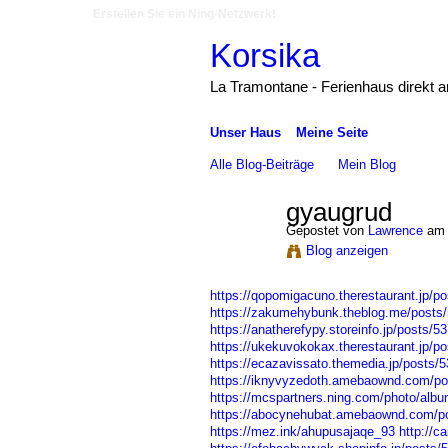
Erstellen Sie ein Ning-Netzwerk!
Korsika
La Tramontane - Ferienhaus direkt 
Unser Haus
Meine Seite
Alle Blog-Beiträge
Mein Blog
gyaugrud
Gepostet von
Lawrence
am 
Blog anzeigen
https://qopomigacuno.therestaurant.jp/p
https://zakumehybunk.theblog.me/posts
https://anatherefypy.storeinfo.jp/posts/5
https://ukekuvokokax.therestaurant.jp/p
https://ecazavissato.themedia.jp/posts/
https://iknyvyzedoth.amebaownd.com/p
https://mcspartners.ning.com/photo/albu
https://abocynehubat.amebaownd.com/p
https://mez.ink/ahupusajaqe_93
http://c