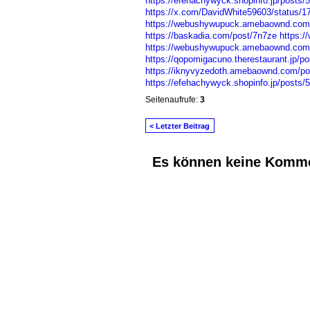
https://efehachywyck.shopinfo.jp/posts/
https://x.com/DavidWhite59603/status/
https://webushywupuck.amebaownd.com
https://baskadia.com/post/7n7ze
https:/
https://webushywupuck.amebaownd.com
https://qopomigacuno.therestaurant.jp/p
https://iknyvyzedoth.amebaownd.com/p
https://efehachywyck.shopinfo.jp/posts/
Seitenaufrufe:
3
< Letzter Beitrag
Es können keine Komme
© 2026 Erstellt von
Jochen und Susanne J