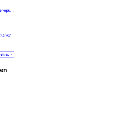
er-epu...
724987
eitrag >
den
in Problem melden
|
Nutzungsbedingungen