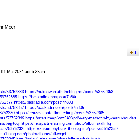
am Meer
Hi
18. Mai 2024 um 5:22am
osts/53752333
https://nuknewhaluth.theblog.me/posts/53752353
/53752385
https://baskadia.com/post/7n80t
3752377
https://baskadia.com/post/7n80u
osts/53752367
https://baskadia.com/post/7n806
53752380
https://ecazavissato.themedia.jp/posts/53752365
osts/53752349
https://start.me/p/kvz5AX/pdf-very-math-trip-by-manu-houdart
ms/bajytdql
https://mcspartners.ning.com/photo/albums/allrffdj
osts/53752329
https://zakumehybunk.theblog.me/posts/53752359
aisu1.ning.com/photo/albums/uflwbggf