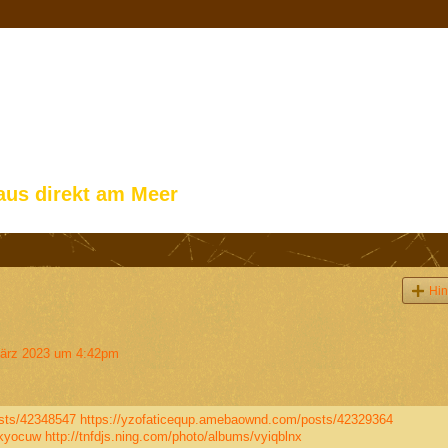
aus direkt am Meer
Hin
ärz 2023 um 4:42pm
sts/42348547
https://yzofaticequp.amebaownd.com/posts/42329364
nkyocuw
http://tnfdjs.ning.com/photo/albums/vyiqblnx