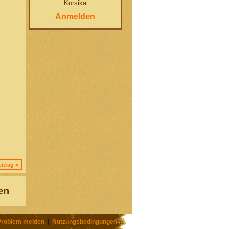
Korsika
Anmelden
itrag >
en
Problem melden
|
Nutzungsbedingungen