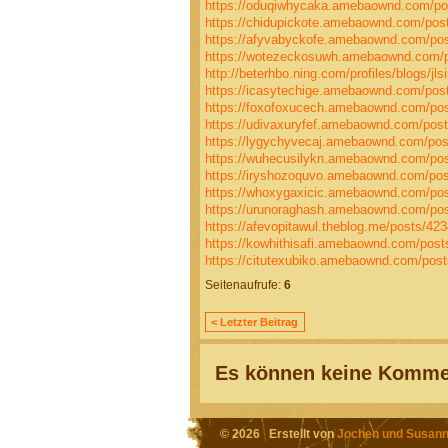
https://oduqiwhycaka.amebaownd.com/po
https://chidupickote.amebaownd.com/pos
https://afyvabyckofe.amebaownd.com/po
https://wotezeckosuwh.amebaownd.com/
http://beterhbo.ning.com/profiles/blogs/jlsi
https://icasytechige.amebaownd.com/pos
https://foxofoxucech.amebaownd.com/po
https://udivaxuryfef.amebaownd.com/pos
https://lygychyvecaj.amebaownd.com/po
https://wuhecusilykn.amebaownd.com/po
https://iryshozoquvo.amebaownd.com/po
https://whoxygaxicic.amebaownd.com/po
https://urunoraghash.amebaownd.com/po
https://afevopitawul.theblog.me/posts/42
https://kowhithisafi.amebaownd.com/pos
https://citutexubiko.amebaownd.com/pos
Seitenaufrufe:
6
< Letzter Beitrag
Es können keine Kommen
© 2026 Erstellt von
Jochen und Susann