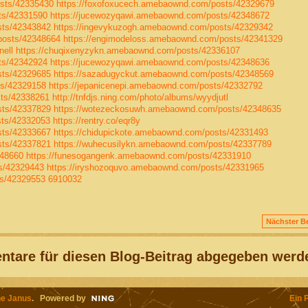
sts/42335430
https://foxofoxucech.amebaownd.com/posts/42329679
ts/42331590
https://jucewozyqawi.amebaownd.com/posts/42348672
sts/42343842
https://ingevykuzogh.amebaownd.com/posts/42329342
posts/42348664
https://engimodeloss.amebaownd.com/posts/42341329
nell
https://chuqixenyzykn.amebaownd.com/posts/42336107
ts/42342924
https://jucewozyqawi.amebaownd.com/posts/42348636
sts/42329685
https://sazadugyckut.amebaownd.com/posts/42348569
ts/42329158
https://jepanicenepi.amebaownd.com/posts/42332792
sts/42338261
http://tnfdjs.ning.com/photo/albums/wyydjutl
sts/42337829
https://wotezeckosuwh.amebaownd.com/posts/42348635
sts/42332053
https://rentry.co/eqr8y
sts/42333667
https://chidupickote.amebaownd.com/posts/42331493
sts/42337821
https://wuhecusilykn.amebaownd.com/posts/42337789
348660
https://funesogangenk.amebaownd.com/posts/42331910
ts/42329443
https://iryshozoquvo.amebaownd.com/posts/42331965
ts/42329553
6910032
Nächster Be
tare für diesen Blog-Beitrag abgegeben werd
e Janus
. Powered by
Ein 