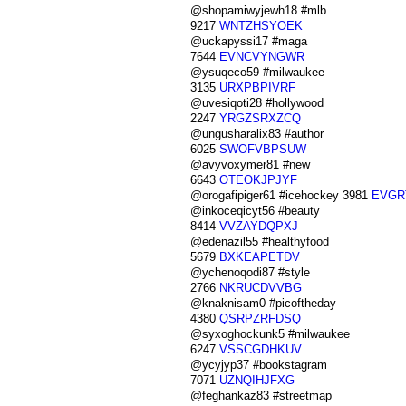
@shopamiwyjewh18 #mlb
9217
WNTZHSYOEK
@uckapyssi17 #maga
7644
EVNCVYNGWR
@ysuqeco59 #milwaukee
3135
URXPBPIVRF
@uvesiqoti28 #hollywood
2247
YRGZSRXZCQ
@ungusharalix83 #author
6025
SWOFVBPSUW
@avyvoxymer81 #new
6643
OTEOKJPJYF
@orogafipiger61 #icehockey 3981
EVGR
@inkoceqicyt56 #beauty
8414
VVZAYDQPXJ
@edenazil55 #healthyfood
5679
BXKEAPETDV
@ychenoqodi87 #style
2766
NKRUCDVVBG
@knaknisam0 #picoftheday
4380
QSRPZRFDSQ
@syxoghockunk5 #milwaukee
6247
VSSCGDHKUV
@ycyjyp37 #bookstagram
7071
UZNQIHJFXG
@feghankaz83 #streetmap