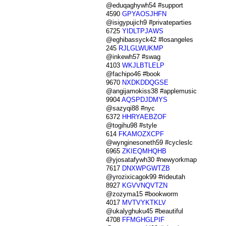
@eduqaghywh54 #support
4590
GPYAOSJHFN
@isigypujich9 #privateparties
6725
YIDLTPJAWS
@eghibassyck42 #losangeles
245
RJLGLWUKMP
@inkewh57 #swag
4103
WKJLBTLELP
@fachipo46 #book
9670
NXDKDDQGSE
@angijamokiss38 #applemusic
9904
AQSPDJDMYS
@sazyqi88 #nyc
6372
HHRYAEBZOF
@togihu98 #style
614
FKAMOZXCPF
@wynginesoneth59 #cycleslc
6965
ZKIEQMHQHB
@yjosatafywh30 #newyorkmap
7617
DNXWPGWTZB
@yrozixicagok99 #rideutah
8927
KGVVNQVTZN
@zozyma15 #bookworm
4017
MVTVYKTKLV
@ukalyghuku45 #beautiful
4708
FFMGHGLPIF