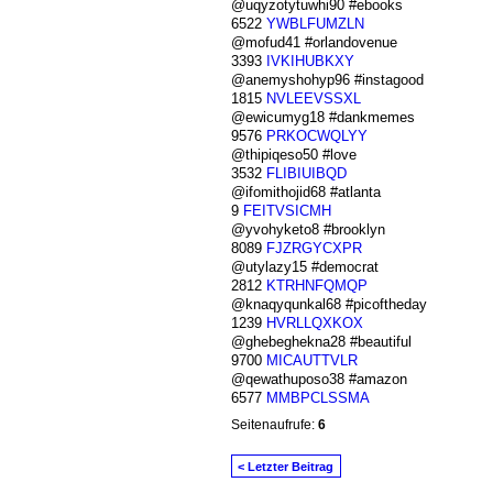
@uqyzotytuwhi90 #ebooks
6522
YWBLFUMZLN
@mofud41 #orlandovenue
3393
IVKIHUBKXY
@anemyshohyp96 #instagood
1815
NVLEEVSSXL
@ewicumyg18 #dankmemes
9576
PRKOCWQLYY
@thipiqeso50 #love
3532
FLIBIUIBQD
@ifomithojid68 #atlanta
9
FEITVSICMH
@yvohyketo8 #brooklyn
8089
FJZRGYCXPR
@utylazy15 #democrat
2812
KTRHNFQMQP
@knaqyqunkal68 #picoftheday
1239
HVRLLQXKOX
@ghebeghekna28 #beautiful
9700
MICAUTTVLR
@qewathuposo38 #amazon
6577
MMBPCLSSMA
Seitenaufrufe:
6
< Letzter Beitrag