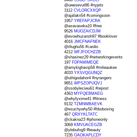
@uwesevut86 #nyjets
3112
CVLORCXXQP
@ajafakn54 #comingsoon
1957
YREFAPJCRA
@axavaseka10 #free
9526
MUOZAICDJM
@evowhuzanoh97 #booklover
4016
JMCFNAFNEK
@rilughu56 #cardio
4212
WFJFOCHZZB
@shasinez29 #networkingevents
197
FDPAMIMEQE
@amykighavip58 #milwaukee
4033
YXSVQGUNQZ
@uthigodahor4 #nyrangers
9851
WPSZOPUQVJ
@ssobyleciwu61 #repost
4363
MYFQEBMAEG
@whyfyxime41 #fitness
9132
TZMNWBAEVK
@esuchywhy50 #hboboxing
467
QRXYKLTATC
@ckakna23 #iphoneonly
3069
KMVUACEGZB
@ylebufog9 #beauty
7235
OAOKAPLCDY