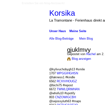
Erstellen Sie ein Ning-Netzwerk!
Korsika
La Tramontane - Ferienhaus direkt 
Unser Haus
Meine Seite
Alle Blog-Beiträge
Mein Blog
gjuklmvy
Gepostet von
Rachel
am 2.
Blog anzeigen
@kylivuchobygh13 #smile
1707
WPGGIHGHSN
@lakness1 #kindle
6562
RCXIVHOUGZ
@bichi75 #repost
6672
TWWLQRWHAN
@whofu10 #spotify
803
CNZOWIGCBH
@sejossyluth63 #maps