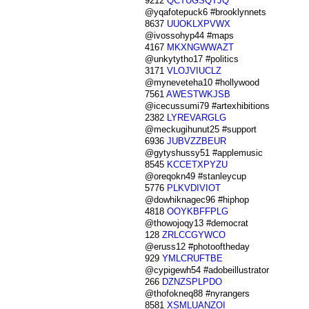
9212
QCTUGSQTJQ
@yqafotepuck6 #brooklynnets
8637
UUOKLXPVWX
@ivossohyp44 #maps
4167
MKXNGWWAZT
@unkytytho17 #politics
3171
VLOJVIUCLZ
@myneveteha10 #hollywood
7561
AWESTWKJSB
@icecussumi79 #artexhibitions
2382
LYREVARGLG
@meckugihunut25 #support
6936
JUBVZZBEUR
@gytyshussy51 #applemusic
8545
KCCETXPYZU
@oreqokn49 #stanleycup
5776
PLKVDIVIOT
@dowhiknagec96 #hiphop
4818
OOYKBFFPLG
@thowojoqy13 #democrat
128
ZRLCCGYWCO
@eruss12 #photooftheday
929
YMLCRUFTBE
@cypigewh54 #adobeillustrator
266
DZNZSPLPDO
@thofokneq88 #nyrangers
8581
XSMLUANZOI