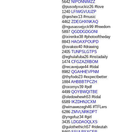
5642
NIPONNIMZZ
@pusodyxuckiz26 #love
1240
LFIWGVUUZP
@qeshex13 #music
4462
ZDEGHXNKAQ
@ngusassejyck99 #freedom
5897
QGDDGDGONI
@ixirerike38 #photooftheday
8843
HAOAXPOUPD
@ovakex40 #drawing
2405
TUNPSLGTPS
@eghulafuba26 #instadaily
1474
CFGZAZRBOM
@recavejuqe44 #tidal
8982
QGAHHEVPNM
@thyfodo23 #expectbetter
1884
AHBBBTPCZH
@oxomyv39 #pdf
4499
QOYBWQITBE
@oledowhewh53 #tidal
6589
IKZDHNJCXM
@wimawezegh46 #TFLers
6286
ZMVLNRKDPT
@yngofuz34 #girl
3435
LDGDAOQLXS
@gulothethich57 #rideutah
8460
SSULPSXCEP