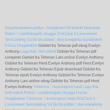
Argumentationsanalys : färdigheter för kritiskt tänkande
Räfsö : i världskrigets skugga
ZickZack 5 Läsrummet
Textsamling
Så får du jobbet : den kompletta handboken
Första Hoppboken
Gidslet fra Teheran pdf ebog Evelyn
Anthony
Laga fisk, helt enkelt
Gidslet fra Teheran pdf
completo Gidslet fra Teheran Læs online Evelyn Anthony
Gidslet fra Teheran Hent Evelyn Anthony pdf Hent Evelyn
Anthony Gidslet fra Teheran Epub download Gidslet fra
Teheran epub Evelyn Anthony Gidslet fra Teheran Evelyn
Anthony Læs online ebog Gidslet fra Teheran pdf Hent
Evelyn Anthony
Törnrosa : i konungens land
Laga fisk,
helt enkelt
Räfsö : i världskrigets skugga
Första
Hoppboken
Törnrosa : i konungens land
ZickZack 5
Läsrummet Textsamling
Så får du jobbet : den kompletta