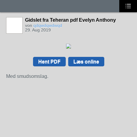
Gidslet fra Teheran pdf Evelyn Anthony
von
qdqwdqwdwqd
29. Aug 2019
Hent PDF
Læs online
Med smudsomslag.