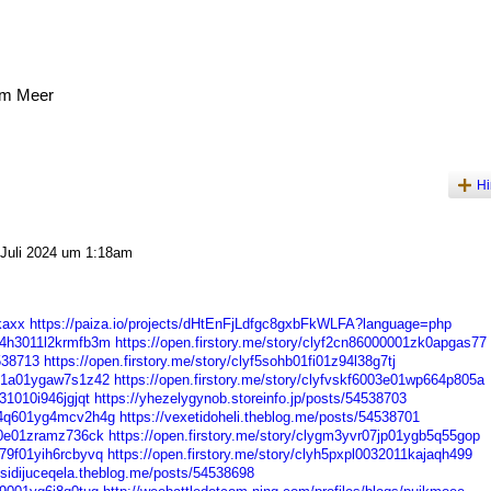
am Meer
Hi
Juli 2024 um 1:18am
kaxx
https://paiza.io/projects/dHtEnFjLdfgc8gxbFkWLFA?language=php
504h3011l2krmfb3m
https://open.firstory.me/story/clyf2cn86000001zk0apgas77
538713
https://open.firstory.me/story/clyf5sohb01fi01z94l38g7tj
c001a01ygaw7s1z42
https://open.firstory.me/story/clyfvskf6003e01wp664p805a
031010i946jgjqt
https://yhezelygynob.storeinfo.jp/posts/54538703
3504q601yg4mcv2h4g
https://vexetidoheli.theblog.me/posts/54538701
000e01zramz736ck
https://open.firstory.me/story/clygm3yvr07jp01ygb5q55gop
079f01yih6rcbyvq
https://open.firstory.me/story/clyh5pxpl0032011kajaqh499
//sidijuceqela.theblog.me/posts/54538698