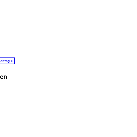
eitrag >
den
in Problem melden
|
Nutzungsbedingungen