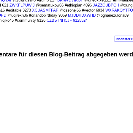
HQYAI
@zuwhusa46 #trump 217
DKMVDVIKGF
@gheckixegu17 #milwaukee
l 621
ZWKFLPUWIJ
@pematukow66 #ethiopian 4096
JAZZOUBPQH
@xunga
6 #editable 3273
XCUASMTFAF
@ossohej66 #vector 6934
WXRAKQYTFO
OPD
@uqirekn36 #orlandobirthday 9369
MJDDKDXWHD
@oghanezulona89
iqiko45 #community 9126
CZBSTNHCJF
9125524
Nächster B
ntare für diesen Blog-Beitrag abgegeben wer
anus
. Powered by
E