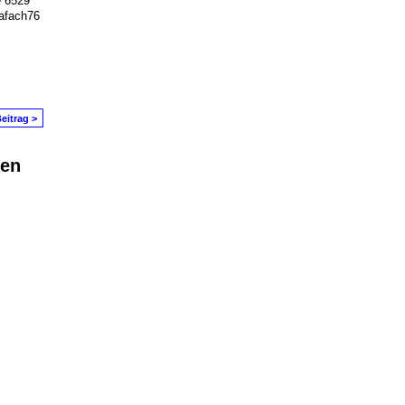
 6529
fach76
eitrag >
den
in Problem melden
|
Nutzungsbedingungen