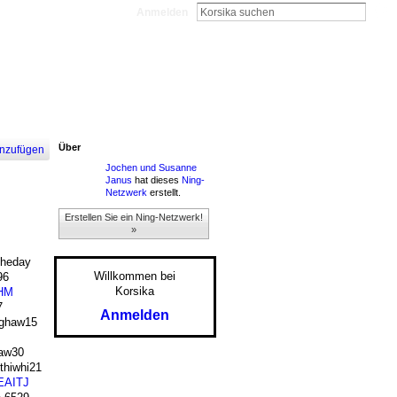
Anmelden
Über
nzufügen
Jochen und Susanne
Janus
hat dieses
Ning-
Netzwerk
erstellt.
Erstellen Sie ein Ning-Netzwerk!
»
heday
Willkommen bei
96
Korsika
HM
7
Anmelden
ghaw15
aw30
hiwhi21
AITJ