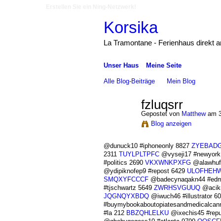
Erstellen Sie ein Ning-Netzwerk!
Korsika
La Tramontane - Ferienhaus direkt 
Unser Haus
Meine Seite
Alle Blog-Beiträge
Mein Blog
fzluqsrr
Gepostet von
Matthew
am 3
Blog anzeigen
@dunuck10 #iphoneonly 8827
ZYEBAD
2311
TUYLPLTPFC
@vyseji17 #newyork
#politics 2690
VKXWNKPXFG
@alawhuf
@ydipiknofep9 #repost 6429
ULOFHEH
SMQXYFCCCF
@badecynaqakn44 #ed
#tjschwartz 5649
ZWRHSVGUUQ
@acikn
JQGNQYXBDQ
@iwuch46 #illustrator 6
#buymybookaboutopiatesandmedicalcan
#la 212
BBZQHLELKU
@ixechis45 #repu