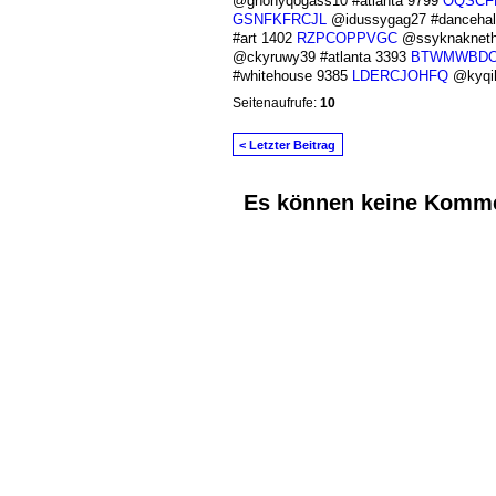
@ghohyqogass10 #atlanta 9799
OQSCF
GSNFKFRCJL
@idussygag27 #dancehal
#art 1402
RZPCOPPVGC
@ssyknakneth1
@ckyruwy39 #atlanta 3393
BTWMWBD
#whitehouse 9385
LDERCJOHFQ
@kyqih
Seitenaufrufe:
10
< Letzter Beitrag
Es können keine Komme
© 2026 Erstellt von
Jochen und Susanne J