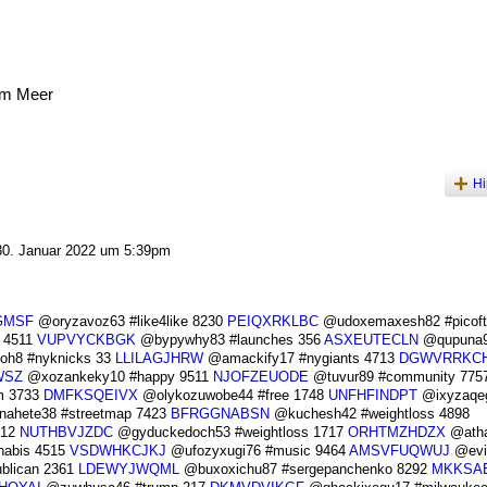
am Meer
Hi
0. Januar 2022 um 5:39pm
GMSF
@oryzavoz63 #like4like 8230
PEIQXRKLBC
@udoxemaxesh82 #picoft
 4511
VUPVYCKBGK
@bypywhy83 #launches 356
ASXEUTECLN
@qupuna
oh8 #nyknicks 33
LLILAGJHRW
@amackify17 #nygiants 4713
DGWVRRKC
WSZ
@xozankeky10 #happy 9511
NJOFZEUODE
@tuvur89 #community 775
m 3733
DMFKSQEIVX
@olykozuwobe44 #free 1748
UNFHFINDPT
@ixyzaqe
ahete38 #streetmap 7423
BFRGGNABSN
@kuchesh42 #weightloss 4898
012
NUTHBVJZDC
@gyduckedoch53 #weightloss 1717
ORHTMZHDZX
@ath
nabis 4515
VSDWHKCJKJ
@ufozyxugi76 #music 9464
AMSVFUQWUJ
@evit
blican 2361
LDEWYJWQML
@buxoxichu87 #sergepanchenko 8292
MKKSAE