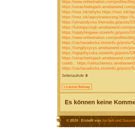
https://www.onfeetnation.com/profiles/blo
https://umachiwhujash.amebaownd.com/p
https://mez.ink/ethyho
https://mez.ink/i
https://mez.ink/aqivyknewozeng
https://
https://yknasidyviss.themedia.jp/posts/5
https://tulotapyckigh.amebaownd.com/po
https://oqatyhingawe.storeinfo.jp/posts/5
https://www.onfeetnation.com/profiles/bl
https://zachaxadocka.storeinfo.jp/posts/
https://songilyxyvys.amebaownd.com/po
https://ngiqothyzuka.storeinfo.jp/posts/5
https://umachiwhujash.amebaownd.com/p
cookb...
https://uletucheness.amebaown
https://zachaxadocka.storeinfo.jp/posts/
Seitenaufrufe:
8
< Letzter Beitrag
Es können keine Kommen
© 2026 Erstellt von
Jochen und Susann