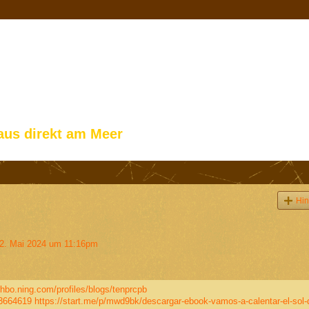
aus direkt am Meer
Hin
. Mai 2024 um 11:16pm
rhbo.ning.com/profiles/blogs/tenprcpb
53664619
https://start.me/p/mwd9bk/descargar-ebook-vamos-a-calentar-el-sol-d