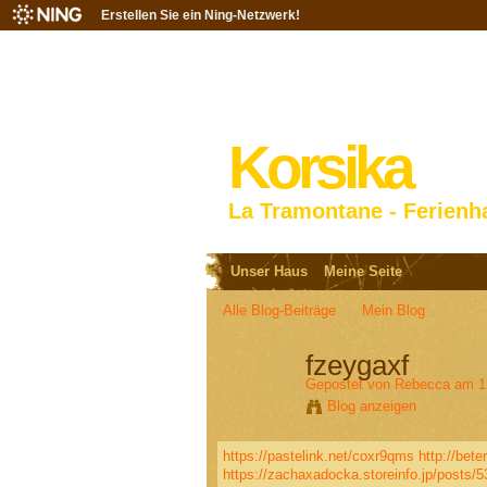
Erstellen Sie ein Ning-Netzwerk!
Korsika
La Tramontane - Ferienh
Unser Haus
Meine Seite
Alle Blog-Beiträge
Mein Blog
fzeygaxf
Gepostet von
Rebecca
am 12
Blog anzeigen
https://pastelink.net/coxr9qms
http://bete
https://zachaxadocka.storeinfo.jp/posts/