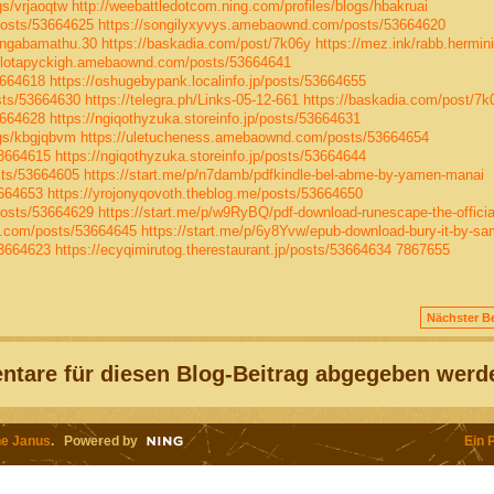
gs/vrjaoqtw
http://weebattledotcom.ning.com/profiles/blogs/hbakruai
osts/53664625
https://songilyxyvys.amebaownd.com/posts/53664620
qengabamathu.30
https://baskadia.com/post/7k06y
https://mez.ink/rabb.hermin
tulotapyckigh.amebaownd.com/posts/53664641
3664618
https://oshugebypank.localinfo.jp/posts/53664655
sts/53664630
https://telegra.ph/Links-05-12-661
https://baskadia.com/post/7k
3664628
https://ngiqothyzuka.storeinfo.jp/posts/53664631
ogs/kbgjqbvm
https://uletucheness.amebaownd.com/posts/53664654
53664615
https://ngiqothyzuka.storeinfo.jp/posts/53664644
sts/53664605
https://start.me/p/n7damb/pdfkindle-bel-abme-by-yamen-manai
3664653
https://yrojonyqovoth.theblog.me/posts/53664650
osts/53664629
https://start.me/p/w9RyBQ/pdf-download-runescape-the-officia
d.com/posts/53664645
https://start.me/p/6y8Yvw/epub-download-bury-it-by-s
53664623
https://ecyqimirutog.therestaurant.jp/posts/53664634
7867655
Nächster Be
tare für diesen Blog-Beitrag abgegeben werd
e Janus
. Powered by
Ein 