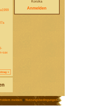
Korsika
Anmelden
ia1999
07a
l-
am-sax
itrag >
en
Problem melden
|
Nutzungsbedingungen