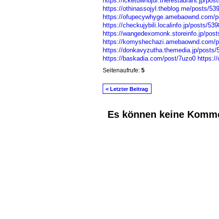
https://icketuwhujuf.therestaurant.jp/po
https://othinassojyl.theblog.me/posts/53
https://ofupecywhyge.amebaownd.com/p
https://checkujybili.localinfo.jp/posts/53
https://wangedexomonk.storeinfo.jp/pos
https://komyshechazi.amebaownd.com/p
https://donkavyzutha.themedia.jp/posts
https://baskadia.com/post/7uzo0
https:/
Seitenaufrufe:
5
< Letzter Beitrag
Es können keine Komme
© 2026 Erstellt von
Jochen und Susanne J