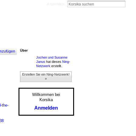
Anmelden
Über
nzufügen
Jochen und Susanne
Janus
hat dieses
Ning-
Netzwerk
erstellt.
Erstellen Sie ein Ning-Netzwerk!
»
Willkommen bei
Korsika
-the-
Anmelden
38