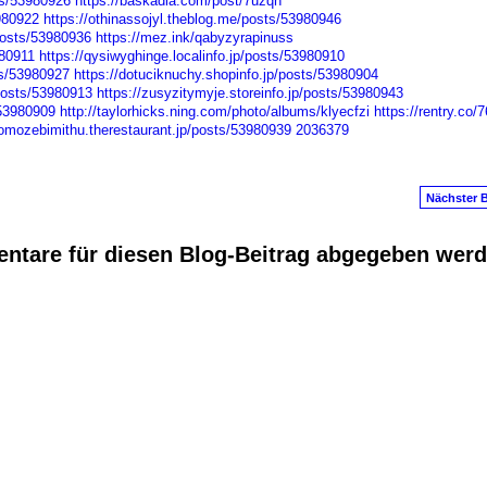
sts/53980926
https://baskadia.com/post/7uzqn
980922
https://othinassojyl.theblog.me/posts/53980946
osts/53980936
https://mez.ink/qabyzyrapinuss
980911
https://qysiwyghinge.localinfo.jp/posts/53980910
ts/53980927
https://dotuciknuchy.shopinfo.jp/posts/53980904
osts/53980913
https://zusyzitymyje.storeinfo.jp/posts/53980943
/53980909
http://taylorhicks.ning.com/photo/albums/klyecfzi
https://rentry.co/
/omozebimithu.therestaurant.jp/posts/53980939
2036379
Nächster B
ntare für diesen Blog-Beitrag abgegeben wer
anus
. Powered by
E