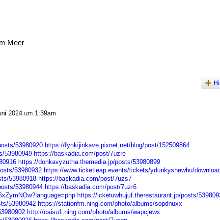
am Meer
Hi
uni 2024 um 1:39am
posts/53980920
https://fynkijinkave.pixnet.net/blog/post/152509864
sts/53980949
https://baskadia.com/post/7uzre
980916
https://donkavyzutha.themedia.jp/posts/53980899
osts/53980932
https://www.ticketleap.events/tickets/ydunkyshewhu/download
osts/53980918
https://baskadia.com/post/7uzs7
posts/53980944
https://baskadia.com/post/7uzr6
5O66xZymNOw?language=php
https://icketuwhujuf.therestaurant.jp/posts/539809
osts/53980942
https://stationfm.ning.com/photo/albums/sopdnuxx
/53980902
http://caisu1.ning.com/photo/albums/wapcjewx