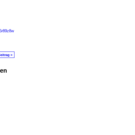
76r89z8w
eitrag >
den
in Problem melden
|
Nutzungsbedingungen