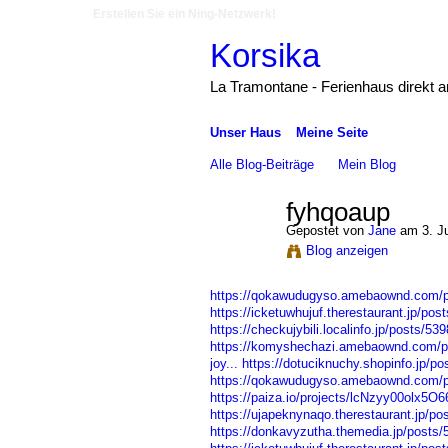
Erstellen Sie ein Ning-Netzwerk!
Korsika
La Tramontane - Ferienhaus direkt 
Unser Haus
Meine Seite
Alle Blog-Beiträge
Mein Blog
fyhqoaup
Gepostet von
Jane
am 3. J
Blog anzeigen
https://qokawudugyso.amebaownd.com/
https://icketuwhujuf.therestaurant.jp/po
https://checkujybili.localinfo.jp/posts/53
https://komyshechazi.amebaownd.com/p
joy...
https://dotuciknuchy.shopinfo.jp/p
https://qokawudugyso.amebaownd.com/
https://paiza.io/projects/lcNzyy00olx
https://ujapeknynaqo.therestaurant.jp/p
https://donkavyzutha.themedia.jp/posts