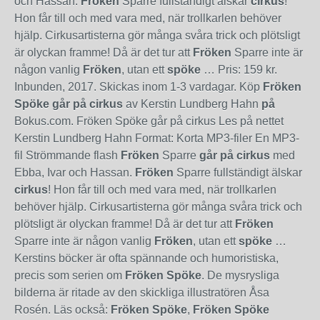
och Hassan.
Fröken
Sparre fullständigt älskar
cirkus
!
Hon får till och med vara med, när trollkarlen behöver
hjälp. Cirkusartisterna gör många svåra trick och plötsligt
är olyckan framme! Då är det tur att
Fröken
Sparre inte är
någon vanlig
Fröken
, utan ett
spöke
… Pris: 159 kr.
Inbunden, 2017. Skickas inom 1-3 vardagar. Köp
Fröken
Spöke går på cirkus
av Kerstin Lundberg Hahn
på
Bokus.com. Fröken Spöke går på cirkus Les på nettet
Kerstin Lundberg Hahn Format: Korta MP3-filer En MP3-
fil Strömmande flash
Fröken
Sparre
går på cirkus
med
Ebba, Ivar och Hassan.
Fröken
Sparre fullständigt älskar
cirkus
! Hon får till och med vara med, när trollkarlen
behöver hjälp. Cirkusartisterna gör många svåra trick och
plötsligt är olyckan framme! Då är det tur att
Fröken
Sparre inte är någon vanlig
Fröken
, utan ett
spöke
…
Kerstins böcker är ofta spännande och humoristiska,
precis som serien om
Fröken Spöke
. De mysrysliga
bilderna är ritade av den skickliga illustratören Åsa
Rosén. Läs också:
Fröken Spöke
,
Fröken Spöke