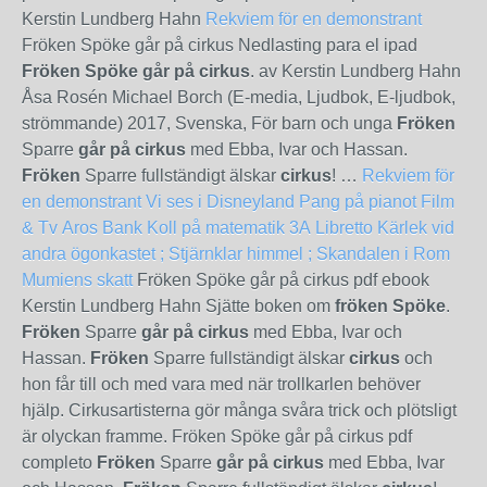
Kerstin Lundberg Hahn
Rekviem för en demonstrant
Fröken Spöke går på cirkus Nedlasting para el ipad
Fröken Spöke går på cirkus
. av Kerstin Lundberg Hahn
Åsa Rosén Michael Borch (E-media, Ljudbok, E-ljudbok,
strömmande) 2017, Svenska, För barn och unga
Fröken
Sparre
går på cirkus
med Ebba, Ivar och Hassan.
Fröken
Sparre fullständigt älskar
cirkus
! …
Rekviem för
en demonstrant
Vi ses i Disneyland
Pang på pianot Film
& Tv
Aros Bank
Koll på matematik 3A
Libretto
Kärlek vid
andra ögonkastet ; Stjärnklar himmel ; Skandalen i Rom
Mumiens skatt
Fröken Spöke går på cirkus pdf ebook
Kerstin Lundberg Hahn Sjätte boken om
fröken Spöke
.
Fröken
Sparre
går på cirkus
med Ebba, Ivar och
Hassan.
Fröken
Sparre fullständigt älskar
cirkus
och
hon får till och med vara med när trollkarlen behöver
hjälp. Cirkusartisterna gör många svåra trick och plötsligt
är olyckan framme. Fröken Spöke går på cirkus pdf
completo
Fröken
Sparre
går på cirkus
med Ebba, Ivar