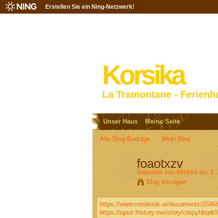
Erstellen Sie ein Ning-Netzwerk!
Korsika
La Tramontane - Ferienh
Unser Haus
Meine Seite
Alle Blog-Beiträge
Mein Blog
foaotxzv
Gepostet von
Mildred
am 3. 
Blog anzeigen
https://www.notebook.ai/documents/2596
https://open.firstory.me/story/cmpyhbqr