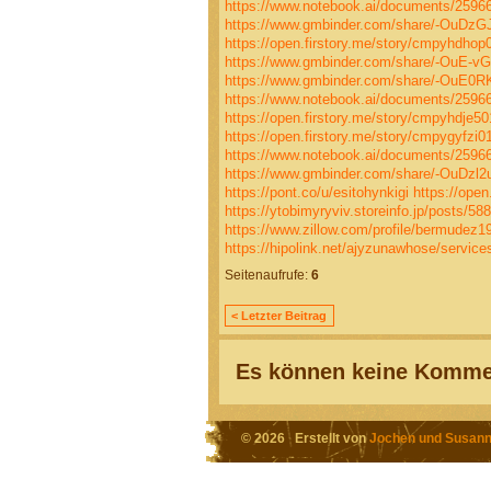
https://www.notebook.ai/documents/2596
https://www.gmbinder.com/share/-OuDz
https://open.firstory.me/story/cmpyhdho
https://www.gmbinder.com/share/-OuE
https://www.gmbinder.com/share/-OuE0
https://www.notebook.ai/documents/2596
https://open.firstory.me/story/cmpyhdje5
https://open.firstory.me/story/cmpygy
https://www.notebook.ai/documents/2596
https://www.gmbinder.com/share/-OuDz
https://pont.co/u/esitohynkigi
https://ope
https://ytobimyryviv.storeinfo.jp/posts/58
https://www.zillow.com/profile/bermudez1
https://hipolink.net/ajyzunawhose/service
Seitenaufrufe:
6
< Letzter Beitrag
Es können keine Kommen
© 2026 Erstellt von
Jochen und Susann