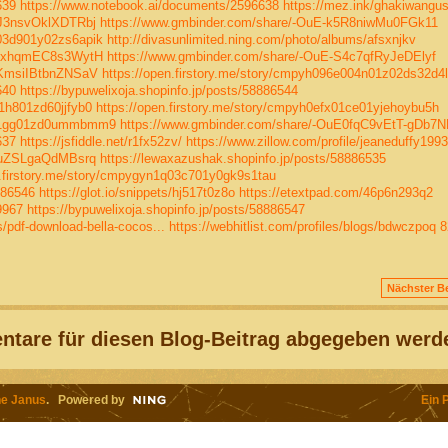
639
https://www.notebook.ai/documents/2596638
https://mez.ink/ghakiwangus
GJ3nsvOklXDTRbj
https://www.gmbinder.com/share/-OuE-k5R8niwMu0FGk11
p03d901y02zs6apik
http://divasunlimited.ning.com/photo/albums/afsxnjkv
-vGxhqmEC8s3WytH
https://www.gmbinder.com/share/-OuE-S4c7qfRyJeDElyf
RKmsiIBtbnZNSaV
https://open.firstory.me/story/cmpyh096e004n01z02ds32d4l
640
https://bypuwelixoja.shopinfo.jp/posts/58886544
01h801zd60jjfyb0
https://open.firstory.me/story/cmpyh0efx01ce01yjehoybu5h
fzi01gg01zd0ummbmm9
https://www.gmbinder.com/share/-OuE0fqC9vEtT-gDb7N
637
https://jsfiddle.net/r1fx52zv/
https://www.zillow.com/profile/jeaneduffy1993
l2uZSLgaQdMBsrq
https://lewaxazushak.shopinfo.jp/posts/58886535
n.firstory.me/story/cmpygyn1q03c701y0gk9s1tau
886546
https://glot.io/snippets/hj517t0z8o
https://etextpad.com/46p6n293q2
9967
https://bypuwelixoja.shopinfo.jp/posts/58886547
s/pdf-download-bella-cocos...
https://webhitlist.com/profiles/blogs/bdwczpoq
8
Nächster Be
tare für diesen Blog-Beitrag abgegeben werd
e Janus
. Powered by
Ein 