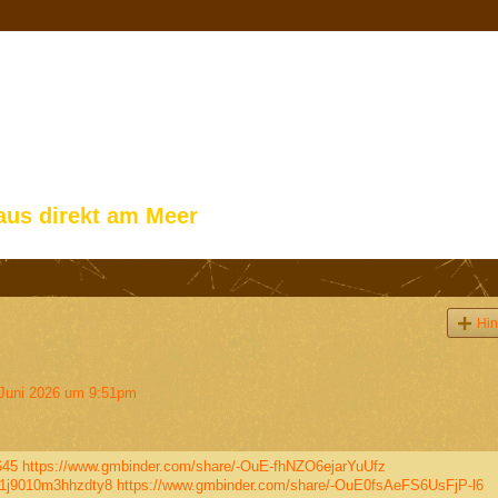
aus direkt am Meer
Hin
Juni 2026 um 9:51pm
645
https://www.gmbinder.com/share/-OuE-fhNZO6ejarYuUfz
k01j9010m3hhzdty8
https://www.gmbinder.com/share/-OuE0fsAeFS6UsFjP-l6