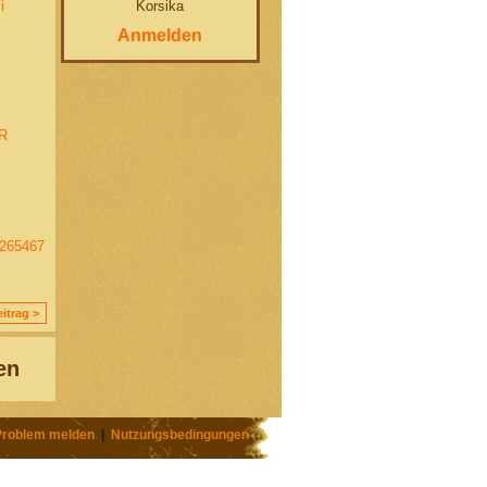
Korsika
i
Anmelden
R
265467
itrag >
en
Problem melden
|
Nutzungsbedingungen