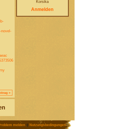
Korsika
Anmelden
b-
-novel-
5aeac
75373506
omy
itrag >
en
Problem melden
|
Nutzungsbedingungen