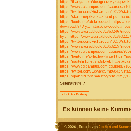
https://thangs.com/designer/ezysuqawu
https://www.colcampus.com/courses/716
https://twitter.com/RichardLan40270/sta
https://start.me/p/kvexQz/read-pdf-the-ec
https://bento.me/oteknissoseb
https://pas
download%7D-y...
https://www.colcampu
https://www.are.na/block/31860246?mode
by-...
https://www.are.na/block/31860221
https://twitter.com/RichardLan40270/sta
https://www.are.na/block/31860215?mode
https://www.colcampus.com/courses/90523
https://bento.me/zylechowhyze
https://pa
https://pastelink.net/sn8skveb
https://pas
https://www.colcampus.com/courses/716
https://twitter.com/EdwardSmit68437/st
https://open.firstory.me/story/cm2xmyy
Seitenaufrufe:
7
< Letzter Beitrag
Es können keine Kommen
© 2026 Erstellt von
Jochen und Susann