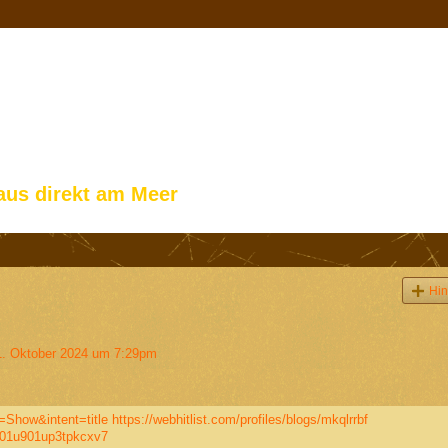
aus direkt am Meer
Hin
. Oktober 2024 um 7:29pm
=Show&intent=title
https://webhitlist.com/profiles/blogs/mkqlrrbf
ny01u901up3tpkcxv7