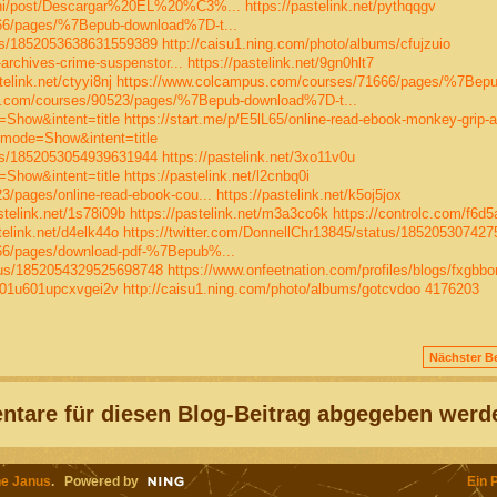
kni/post/Descargar%20EL%20%C3%...
https://pastelink.net/pythqqgv
66/pages/%7Bepub-download%7D-t...
tus/1852053638631559389
http://caisu1.ning.com/photo/albums/cfujzuio
-archives-crime-suspenstor...
https://pastelink.net/9gn0hlt7
telink.net/ctyyi8nj
https://www.colcampus.com/courses/71666/pages/%7Bepu
s.com/courses/90523/pages/%7Bepub-download%7D-t...
=Show&intent=title
https://start.me/p/E5lL65/online-read-ebook-monkey-grip-a
?mode=Show&intent=title
tus/1852053054939631944
https://pastelink.net/3xo11v0u
=Show&intent=title
https://pastelink.net/l2cnbq0i
/pages/online-read-ebook-cou...
https://pastelink.net/k5oj5jox
stelink.net/1s78i09b
https://pastelink.net/m3a3co6k
https://controlc.com/f6d
telink.net/d4elk44o
https://twitter.com/DonnellChr13845/status/18520530742
66/pages/download-pdf-%7Bepub%...
atus/1852054329525698748
https://www.onfeetnation.com/profiles/blogs/fxgbb
1701u601upcxvgei2v
http://caisu1.ning.com/photo/albums/gotcvdoo
4176203
Nächster Be
tare für diesen Blog-Beitrag abgegeben werd
e Janus
. Powered by
Ein 