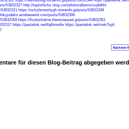
53832301
https://havihutotigi.localinfo.jp/posts/53832344
https://pastelink.net
sts/53832327
http://taylorhicks.ning.com/photo/albums/xvpldhhi
s/53832321
https://ockyfemeshygh.storeinfo.jp/posts/53832349
ochikyjodeko.amebaownd.com/posts/53832306
s/53832359
https://fizaloshukna.therestaurant.jp/posts/53832351
3832317
https://pastelink.net/6q0rmw5e
https://pastelink.net/mek7iyj4
0
Nächster B
ntare für diesen Blog-Beitrag abgegeben wer
anus
. Powered by
E