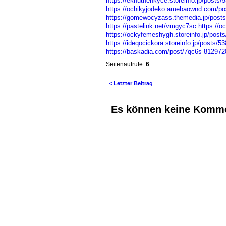
https://eknuthenkyce.storeinfo.jp/posts/
https://ochikyjodeko.amebaownd.com/po
https://gomewocyzass.themedia.jp/post
https://pastelink.net/vmgyc7sc
https://
https://ockyfemeshygh.storeinfo.jp/post
https://ideqocickora.storeinfo.jp/posts/5
https://baskadia.com/post/7qc6s
812972
Seitenaufrufe:
6
< Letzter Beitrag
Es können keine Komme
© 2026 Erstellt von
Jochen und Susanne J