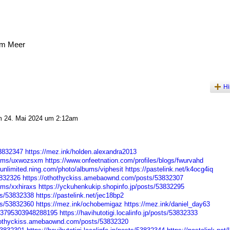
am Meer
Hi
 24. Mai 2024 um 2:12am
53832347
https://mez.ink/holden.alexandra2013
lbums/uxwozsxm
https://www.onfeetnation.com/profiles/blogs/fwurvahd
sunlimited.ning.com/photo/albums/viphesit
https://pastelink.net/k4ocg4iq
3832326
https://othothyckiss.amebaownd.com/posts/53832307
ums/xxhiraxs
https://yckuhenkukip.shopinfo.jp/posts/53832295
sts/53832338
https://pastelink.net/jec18bp2
sts/53832360
https://mez.ink/ochobemigaz
https://mez.ink/daniel_day63
793795303948288195
https://havihutotigi.localinfo.jp/posts/53832333
thothyckiss.amebaownd.com/posts/53832320