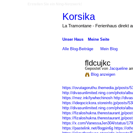
Erstellen Sie ein Ning-Netzwerk!
Korsika
La Tramontane - Ferienhaus direkt 
Unser Haus
Meine Seite
Alle Blog-Beiträge
Mein Blog
fldcujkc
Gepostet von
Jacqueline
am
Blog anzeigen
https://ovutagoruthu.themedia.jp/posts/
http://divasunlimited.ning.com/photo/a
https://mez.ink/lywhechinosh
http://diva
https://ideqocickora.storeinfo.jp/posts/5
http://divasunlimited.ning.com/photo/alb
https://fizaloshukna.therestaurant.jp/po
https://fizaloshukna.therestaurant.jp/po
https://x.com/VanessaJen304/status/1
https://pastelink.net/8ogpin6g
https://o