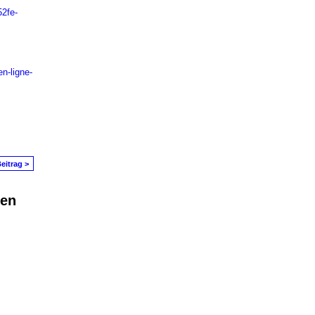
52fe-
en-ligne-
eitrag >
den
in Problem melden
|
Nutzungsbedingungen