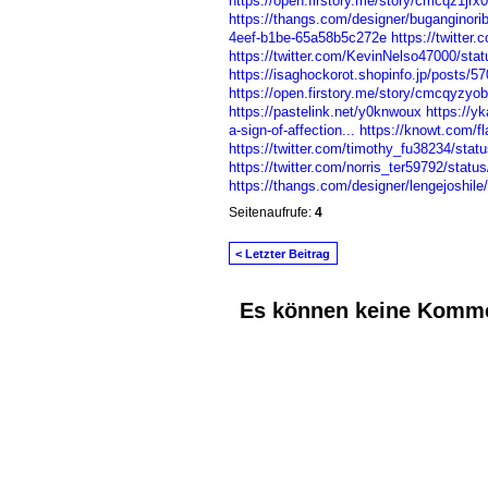
https://open.firstory.me/story/cmcqz1jr
https://thangs.com/designer/bugangino
4eef-b1be-65a58b5c272e
https://twitte
https://twitter.com/KevinNelso47000/st
https://isaghockorot.shopinfo.jp/posts/5
https://open.firstory.me/story/cmcqyz
https://pastelink.net/y0knwoux
https://y
a-sign-of-affection...
https://knowt.com/
https://twitter.com/timothy_fu38234/st
https://twitter.com/norris_ter59792/sta
https://thangs.com/designer/lengejosh
Seitenaufrufe:
4
< Letzter Beitrag
Es können keine Komme
© 2026 Erstellt von
Jochen und Susanne J