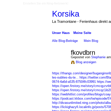
Erstellen Sie ein Ning-Netzwerk!
Korsika
La Tramontane - Ferienhaus direkt 
Unser Haus
Meine Seite
Alle Blog-Beiträge
Mein Blog
fkovdbrn
Gepostet von
Stephanie
am 
Blog anzeigen
https://thangs.com/designer/bugangino
les-oublies-du-te...
https://twitter.com/
0674-4a6d-a535-87504fc03991
https://w
https://open.firstory.me/story/cmcqyzv
https://open.firstory.me/story/cmcqz1ib
https://webhitlist.com/profiles/blogs/coa
https://podcast.kkbox.com/tw/episode
http://divasunlimited.ning.com/photo/alb
https://lickighazyfi.localinfo.jp/posts/57