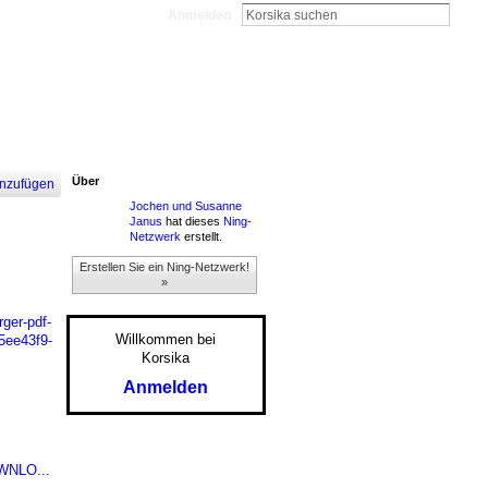
Anmelden
Über
nzufügen
Jochen und Susanne
Janus
hat dieses
Ning-
Netzwerk
erstellt.
Erstellen Sie ein Ning-Netzwerk!
»
rger-pdf-
Willkommen bei
5ee43f9-
Korsika
Anmelden
WNLO...