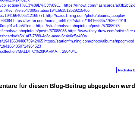
x006w01xk1xji01cx
rib/collection/T%C3%89L%C3%89C...
https://knowt.com/flashcards/a03b2b32-
r.com/KevinNelso47000/status/1941663512629215466
atus/1941664096212168771
http://caisu1.ning.com/photo/albums/jaooplov
7088084
https://twitter.com/norris_ter59792/status/1941663457763622919
yob0mqi01w1ab5t1nmc
https://ykafichofyve.shopinfo.jp/posts/57088075
kafichofyve.shopinfo.jp/posts/57088085
https://www.they-draw.com/artists/lire-
flashcards/fa5b1af7-7889-4d8c-aeed-6c4e6c5a400a
atus/1941663440675942465
https://stationfm.ning.com/photo/albums/npogmxxd
tus/1941664050724954523
ile/collection/MALDITO%20KARMA...
2904041
Nächster B
ntare für diesen Blog-Beitrag abgegeben wer
anus
. Powered by
E