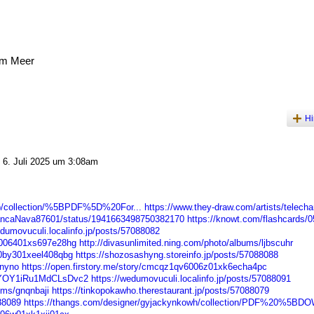
am Meer
Hi
6. Juli 2025 um 3:08am
rib/collection/%5BPDF%5D%20For...
https://www.they-draw.com/artists/telecha
BlancaNava87601/status/1941663498750382170
https://knowt.com/flashcards/0
edumovuculi.localinfo.jp/posts/57088082
tb006401xs697e28hg
http://divasunlimited.ning.com/photo/albums/ljbscuhr
20by301xeel408qbg
https://shozosashyng.storeinfo.jp/posts/57088088
ynyno
https://open.firstory.me/story/cmcqz1qv6006z01xk6echa4pc
/5YOY1iRu1MdCLsDvc2
https://wedumovuculi.localinfo.jp/posts/57088091
ums/gnqnbaji
https://tinkopokawho.therestaurant.jp/posts/57088079
088089
https://thangs.com/designer/gyjackynkowh/collection/PDF%20%5BDO