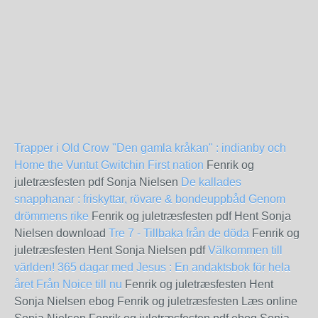
Trapper i Old Crow "Den gamla kråkan" : indianby och
Home the Vuntut Gwitchin First nation
Fenrik og
juletræsfesten pdf Sonja Nielsen
De kallades
snapphanar : friskyttar, rövare & bondeuppbåd
Genom
drömmens rike
Fenrik og juletræsfesten pdf Hent Sonja
Nielsen download
Tre 7 - Tillbaka från de döda
Fenrik og
juletræsfesten Hent Sonja Nielsen pdf
Välkommen till
världen!
365 dagar med Jesus : En andaktsbok för hela
året
Från Noice till nu
Fenrik og juletræsfesten Hent
Sonja Nielsen ebog Fenrik og juletræsfesten Læs online