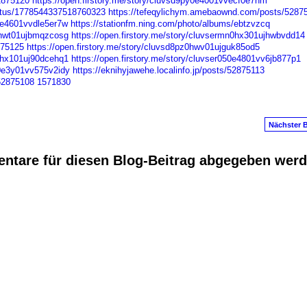
52875120
https://open.firstory.me/story/cluvsd9py0e4001vvecf0e7hm
tatus/1778544337518760323
https://tefeqylichym.amebaownd.com/posts/5287
30e4601vvdle5er7w
https://stationfm.ning.com/photo/albums/ebtzvzcq
30hwt01ujbmqzcosg
https://open.firstory.me/story/cluvsermn0hx301ujhwbvdd14
875125
https://open.firstory.me/story/cluvsd8pz0hwv01ujguk85od5
30hx101uj90dcehq1
https://open.firstory.me/story/cluvser050e4801vv6jb877p1
g0e3y01vv575v2idy
https://eknihyjawehe.localinfo.jp/posts/52875113
52875108
1571830
Nächster B
ntare für diesen Blog-Beitrag abgegeben wer
anus
. Powered by
E