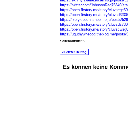
https://eknihyjawehe.localinfo.jp/posts/
https://twitter.com/JohnsonRaq76840/s
https://open.firstory.me/story/cluvsegc
https://open.firstory.me/story/cluvsd3f
https://izerykipechi.shopinfo.jp/posts/52
https://open.firstory.me/story/cluvsds7
https://open.firstory.me/story/cluvscws
https://uquthywhecog.theblog.me/posts/
Seitenaufrufe:
5
< Letzter Beitrag
Es können keine Komme
© 2026 Erstellt von
Jochen und Susanne J