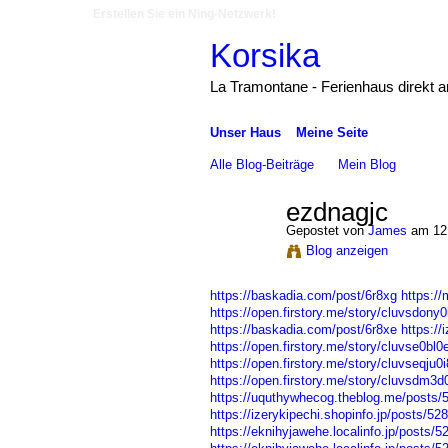
Erstellen Sie ein Ning-Netzwerk!
Korsika
La Tramontane - Ferienhaus direkt 
Unser Haus
Meine Seite
Alle Blog-Beiträge
Mein Blog
ezdnagjc
Gepostet von
James
am 12.
Blog anzeigen
https://baskadia.com/post/6r8xg
https://
https://open.firstory.me/story/cluvsdon
https://baskadia.com/post/6r8xe
https://
https://open.firstory.me/story/cluvse0b
https://open.firstory.me/story/cluvseqj
https://open.firstory.me/story/cluvsdm
https://uquthywhecog.theblog.me/posts/
https://izerykipechi.shopinfo.jp/posts/52
https://eknihyjawehe.localinfo.jp/posts/