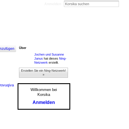
Anmelden
Über
nzufügen
Jochen und Susanne
Janus
hat dieses
Ning-
Netzwerk
erstellt.
Erstellen Sie ein Ning-Netzwerk!
»
arovuqiva
Willkommen bei
Korsika
Anmelden