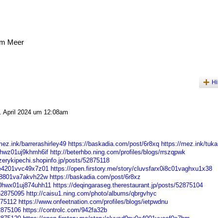
am Meer
Hi
 April 2024 um 12:08am
mez.ink/barrerashirley49
https://baskadia.com/post/6r8xq
https://mez.ink/tuk
y0hwz01uj9khmh6if
http://beterhbo.ning.com/profiles/blogs/rrszqpwk
izerykipechi.shopinfo.jp/posts/52875118
l0e4201vvc49x7z01
https://open.firstory.me/story/cluvsfarx0i8c01vaghxu1x38
u0i8801va7akvh22w
https://baskadia.com/post/6r8xz
3d0hwx01uj874uhh11
https://deqingaraseg.therestaurant.jp/posts/52875104
52875095
http://caisu1.ning.com/photo/albums/qbrgvhyc
875112
https://www.onfeetnation.com/profiles/blogs/ietpwdnu
52875106
https://controlc.com/942fa32b