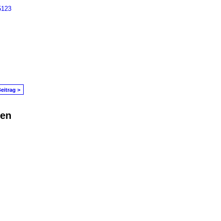
5123
eitrag >
den
in Problem melden
|
Nutzungsbedingungen