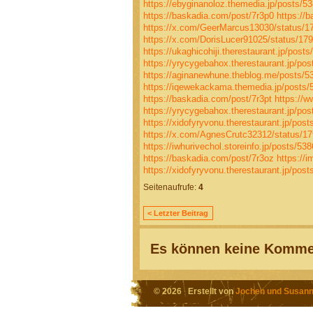
https://ebyginanoloz.themedia.jp/posts/5
https://baskadia.com/post/7r3p0
https://
https://x.com/GeerMarcus13030/status/
https://x.com/DorisLucer91025/status/1
https://ukaghicohiji.therestaurant.jp/post
https://yrycygebahox.therestaurant.jp/po
https://aginanewhune.theblog.me/posts/5
https://iqewekackama.themedia.jp/posts
https://baskadia.com/post/7r3pt
https://w
https://yrycygebahox.therestaurant.jp/po
https://xidofyryvonu.therestaurant.jp/pos
https://x.com/AgnesCrutc32312/status/
https://iwhurivechol.storeinfo.jp/posts/53
https://baskadia.com/post/7r3oz
https://
https://xidofyryvonu.therestaurant.jp/pos
Seitenaufrufe:
4
< Letzter Beitrag
Es können keine Kommen
© 2026 Erstellt von
Jochen und Susann