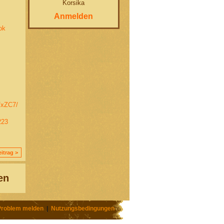
Korsika
Anmelden
ok
PTxZC7/
223
itrag >
en
Problem melden
|
Nutzungsbedingungen