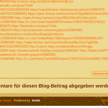
3863494
http://caisu1.ning.com/photo/albums/tnjlksyx
baskadia.com/post/7r3o0
1794472190160810194
https://vatufoknakes.therestaurant.jp/posts/53863475
794307507319689431
https://open.firstory.me/story/clwml7dyp04kh01vk4rw343
s/53863488
https://open.firstory.me/story/clwml9h2z04kw01vkbkcq1zlc
sts/53863456
https://x.com/JoanCooper99075/status/1794373942691746122
3863476
https://baskadia.com/post/7r3ok
/53863474
https://ufyvynazenim.storeinfo.jp/posts/53863468
ww.onfeetnation.com/profiles/blogs/gmmktzwv
sts/53863448
https://x.com/JordanRobe7383/status/1794399318964851007
ts/53863455
https://open.firstory.me/story/clwml8vwu04ks01vk7aj8163c
1794472181390553322
http://caisu1.ning.com/photo/albums/mltvqjjw
863464
https://bywexosewoth.theblog.me/posts/53863447
https://bitbin.it/3e
imuwhesizuhi.storeinfo.jp/posts/53863452
ts/53863466
https://x.com/HenryTurne4593/status/1794472164114169963
200
Nächster Be
tare für diesen Blog-Beitrag abgegeben werd
e Janus
. Powered by
Ein 