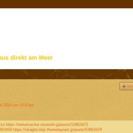
aus direkt am Meer
Hin
i 2024 um 10:57pm
fzo
https://iwhurivechol.storeinfo.jp/posts/53863473
3863459
https://ukaghicohiji.therestaurant.jp/posts/53863479