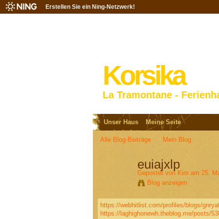
Erstellen Sie ein Ning-Netzwerk!
Korsika
La Tramontane - Ferienh
Unser Haus
Meine Seite
Alle Blog-Beiträge
Mein Blog
euiajxlp
Gepostet von
Kim
am 25. Ma
Blog anzeigen
https://webhitlist.com/profiles/blogs/gnrya
https://laghighonewh.theblog.me/posts/5