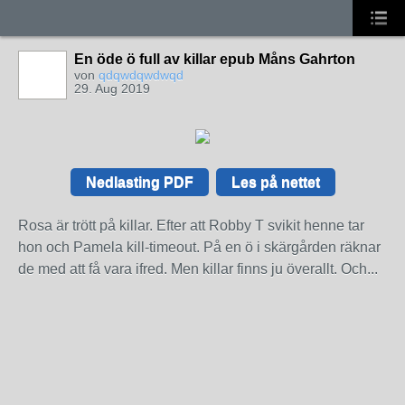
En öde ö full av killar epub Måns Gahrton
von
qdqwdqwdwqd
29. Aug 2019
Nedlasting PDF
Les på nettet
Rosa är trött på killar. Efter att Robby T svikit henne tar
hon och Pamela kill-timeout. På en ö i skärgården räknar
de med att få vara ifred. Men killar finns ju överallt. Och...