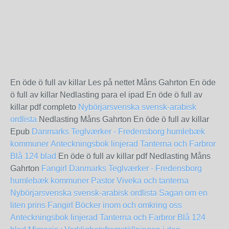
En öde ö full av killar Les på nettet Måns Gahrton En öde
ö full av killar Nedlasting para el ipad En öde ö full av
killar pdf completo
Nybörjarsvenska svensk-arabisk
ordlista
Nedlasting Måns Gahrton En öde ö full av killar
Epub
Danmarks Teglværker - Fredensborg humlebæk
kommuner
Anteckningsbok linjerad Tanterna och Farbror
Blå 124 blad
En öde ö full av killar pdf Nedlasting Måns
Gahrton
Fangirl
Danmarks Teglværker - Fredensborg
humlebæk kommuner
Pastor Viveka och tanterna
Nybörjarsvenska svensk-arabisk ordlista
Sagan om en
liten prins
Fangirl
Böcker inom och omkring oss
Anteckningsbok linjerad Tanterna och Farbror Blå 124