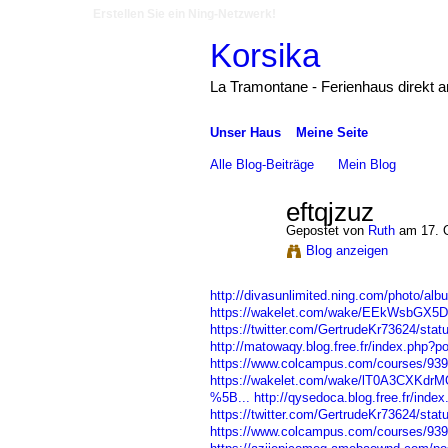
Erstellen Sie ein Ning-Netzwerk!
Korsika
La Tramontane - Ferienhaus direkt 
Unser Haus
Meine Seite
Alle Blog-Beiträge
Mein Blog
eftqjzuz
Gepostet von
Ruth
am 17. 
Blog anzeigen
http://divasunlimited.ning.com/photo/al
https://wakelet.com/wake/EEkWsbGX5
https://twitter.com/GertrudeKr73624/st
http://matowaqy.blog.free.fr/index.php?
https://www.colcampus.com/courses/93
https://wakelet.com/wake/lT0A3CXKdr
%5B...
http://qysedoca.blog.free.fr/ind
https://twitter.com/GertrudeKr73624/st
https://www.colcampus.com/courses/93959