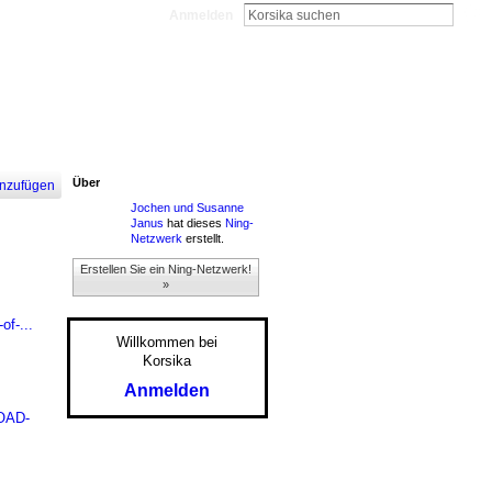
Anmelden
Über
nzufügen
Jochen und Susanne
Janus
hat dieses
Ning-
Netzwerk
erstellt.
Erstellen Sie ein Ning-Netzwerk!
»
of-...
Willkommen bei
Korsika
Anmelden
LOAD-