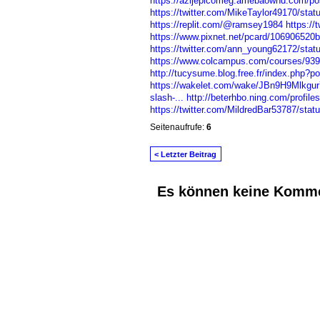
https://azijepicomeg.amebaownd.com/po
https://twitter.com/MikeTaylor49170/st
https://replit.com/@ramsey1984
https:/
https://www.pixnet.net/pcard/106906520b
https://twitter.com/ann_young62172/st
https://www.colcampus.com/courses/9394
http://tucysume.blog.free.fr/index.php?p
https://wakelet.com/wake/JBn9H9Mlkg
slash-...
http://beterhbo.ning.com/profiles/
https://twitter.com/MildredBar53787/st
Seitenaufrufe:
6
< Letzter Beitrag
Es können keine Komme
© 2026 Erstellt von
Jochen und Susanne J