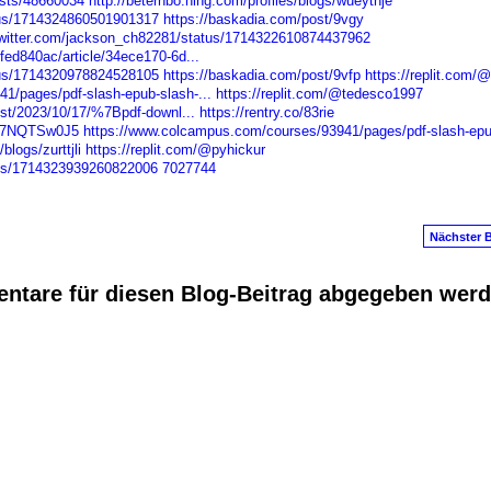
sts/48660034
http://beterhbo.ning.com/profiles/blogs/wueytnje
atus/1714324860501901317
https://baskadia.com/post/9vgy
/twitter.com/jackson_ch82281/status/1714322610874437962
fed840ac/article/34ece170-6d...
atus/1714320978824528105
https://baskadia.com/post/9vfp
https://replit.com/
1/pages/pdf-slash-epub-slash-...
https://replit.com/@tedesco1997
ost/2023/10/17/%7Bpdf-downl...
https://rentry.co/83rie
ur7NQTSw0J5
https://www.colcampus.com/courses/93941/pages/pdf-slash-epu
blogs/zurttjli
https://replit.com/@pyhickur
atus/1714323939260822006
7027744
Nächster B
ntare für diesen Blog-Beitrag abgegeben wer
anus
. Powered by
E