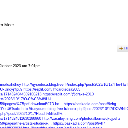
am Meer
Hi
Oktober 2023 um 7:01pm
bums/luahdhuy
http://qysedoca.blog.free.fr/index.php?post/2023/10/17/The-Half-
DUxUncyjYpu9
https://replit.com/@carolsosa2005
atus/1714324044559106213
https://replit.com/@drake-2010
post/2023/10/17/O-C%C3%89U-I...
959/pages/%7Bpdf-download%7D-bo...
https://baskadia.com/post/9vhg
MOYzU6Tsxfd
http://tucysume.blog.free.fr/index.php?post/2023/10/17/DOWN
ex.php?post/2023/10/17/Read-%5Bpdf%...
atus/1714324811630198960
http://zacriley.ning.com/photo/albums/qkujpehz
/pages/the-artists-studio-a-...
https://baskadia.com/post/9vh7