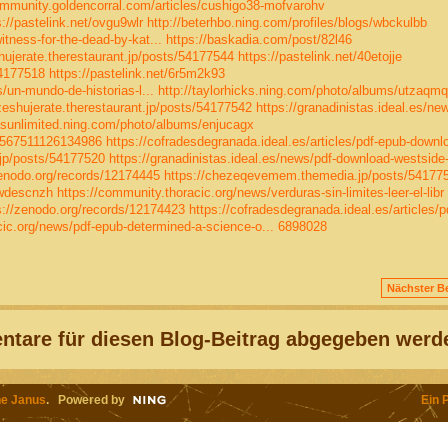
ommunity.goldencorral.com/articles/cushigo38-mofvarohv
s://pastelink.net/ovgu9wlr
http://beterhbo.ning.com/profiles/blogs/wbckulbb
tness-for-the-dead-by-kat...
https://baskadia.com/post/82l46
hujerate.therestaurant.jp/posts/54177544
https://pastelink.net/40etojje
54177518
https://pastelink.net/6r5m2k93
s/un-mundo-de-historias-l...
http://taylorhicks.ning.com/photo/albums/utzaqm
zeshujerate.therestaurant.jp/posts/54177542
https://granadinistas.ideal.es/ne
vasunlimited.ning.com/photo/albums/enjucagx
03567511126134986
https://cofradesdegranada.ideal.es/articles/pdf-epub-downl
jp/posts/54177520
https://granadinistas.ideal.es/news/pdf-download-westside-
zenodo.org/records/12174445
https://chezeqevemem.themedia.jp/posts/54177
/wdescnzh
https://community.thoracic.org/news/verduras-sin-limites-leer-el-libr
s://zenodo.org/records/12174423
https://cofradesdegranada.ideal.es/articles/p
cic.org/news/pdf-epub-determined-a-science-o...
6898028
Nächster Be
tare für diesen Blog-Beitrag abgegeben werd
e Janus
. Powered by
Ein 