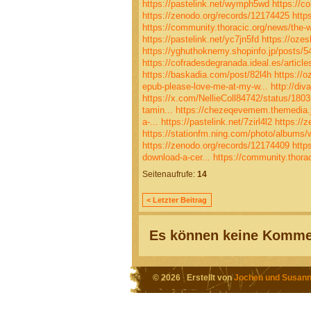
https://pastelink.net/wymph5wd
https://c
https://zenodo.org/records/12174425
http
https://community.thoracic.org/news/the-wi
https://pastelink.net/yc7jn5fd
https://ozes
https://yghuthoknemy.shopinfo.jp/posts/
https://cofradesdegranada.ideal.es/article
https://baskadia.com/post/82l4h
https://o
epub-please-love-me-at-my-w...
http://di
https://x.com/NellieColl84742/status/18
tamin...
https://chezeqevemem.themedia.
a-...
https://pastelink.net/7zirl4l2
https://
https://stationfm.ning.com/photo/albums
https://zenodo.org/records/12174409
http
download-a-cer...
https://community.thora
Seitenaufrufe:
14
< Letzter Beitrag
Es können keine Kommen
© 2026 Erstellt von
Jochen und Susann