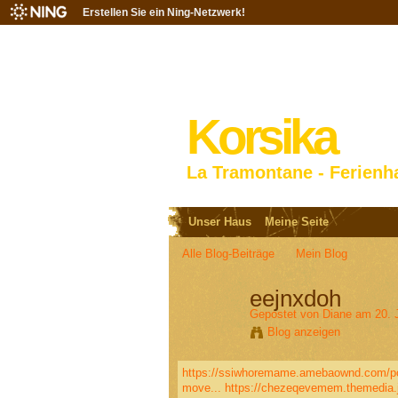
Erstellen Sie ein Ning-Netzwerk!
Korsika
La Tramontane - Ferienh
Unser Haus
Meine Seite
Alle Blog-Beiträge
Mein Blog
eejnxdoh
Gepostet von
Diane
am 20. 
Blog anzeigen
https://ssiwhoremame.amebaownd.com/p
move...
https://chezeqevemem.themedia.