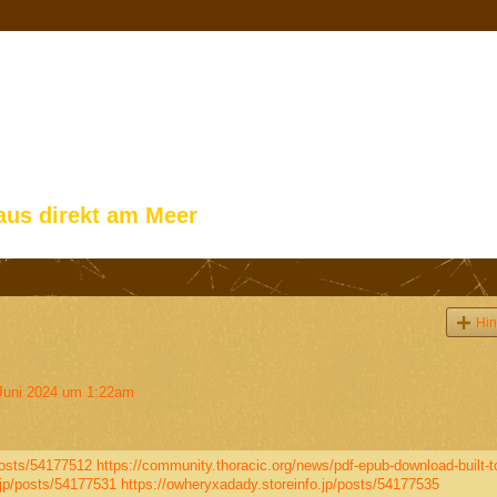
aus direkt am Meer
Hin
Juni 2024 um 1:22am
osts/54177512
https://community.thoracic.org/news/pdf-epub-download-built-t
jp/posts/54177531
https://owheryxadady.storeinfo.jp/posts/54177535