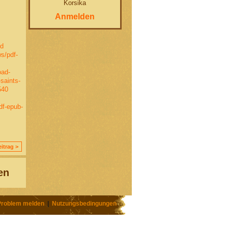
Korsika
Anmelden
qd
ws/pdf-
oad-
saints-
540
df-epub-
itrag >
en
Problem melden
|
Nutzungsbedingungen