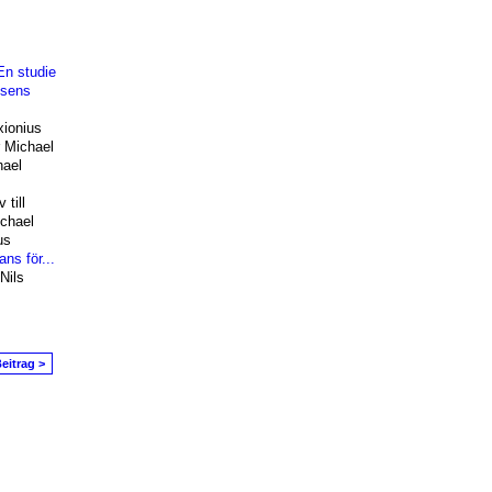
En studie
osens
ionius
 Michael
hael
till
chael
us
ns för...
Nils
eitrag >