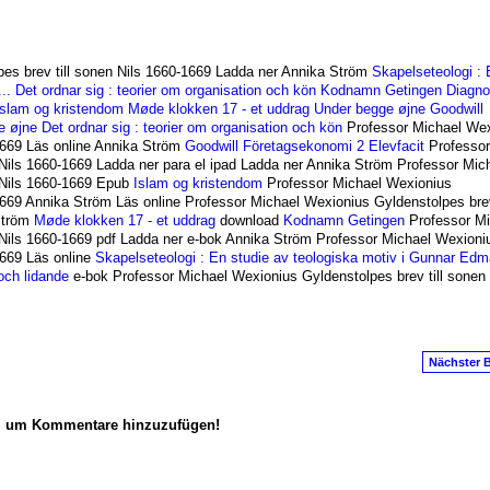
es brev till sonen Nils 1660-1669 Ladda ner Annika Ström
Skapelseteologi : 
..
Det ordnar sig : teorier om organisation och kön
Kodnamn Getingen
Diagn
Islam og kristendom
Møde klokken 17 - et uddrag
Under begge øjne
Goodwill
e øjne
Det ordnar sig : teorier om organisation och kön
Professor Michael Wex
-1669 Läs online Annika Ström
Goodwill Företagsekonomi 2 Elevfacit
Professor
 Nils 1660-1669 Ladda ner para el ipad Ladda ner Annika Ström Professor Mic
 Nils 1660-1669 Epub
Islam og kristendom
Professor Michael Wexionius
1669 Annika Ström Läs online Professor Michael Wexionius Gyldenstolpes brev 
Ström
Møde klokken 17 - et uddrag
download
Kodnamn Getingen
Professor Mi
 Nils 1660-1669 pdf Ladda ner e-bok Annika Ström Professor Michael Wexioni
1669 Läs online
Skapelseteologi : En studie av teologiska motiv i Gunnar Edma
ch lidande
e-bok Professor Michael Wexionius Gyldenstolpes brev till sonen 
Nächster B
n, um Kommentare hinzuzufügen!