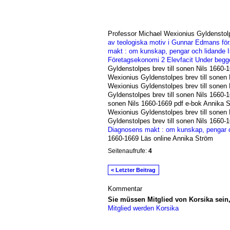
Professor Michael Wexionius Gyldenstolp
av teologiska motiv i Gunnar Edmans för.
makt : om kunskap, pengar och lidande
Företagsekonomi 2 Elevfacit
Under begg
Gyldenstolpes brev till sonen Nils 1660
Wexionius Gyldenstolpes brev till sonen
Wexionius Gyldenstolpes brev till sonen
Gyldenstolpes brev till sonen Nils 1660-
sonen Nils 1660-1669 pdf e-bok Annika 
Wexionius Gyldenstolpes brev till sonen
Gyldenstolpes brev till sonen Nils 1660-
Diagnosens makt : om kunskap, pengar o
1660-1669 Läs online Annika Ström
Seitenaufrufe:
4
< Letzter Beitrag
Kommentar
Sie müssen Mitglied von Korsika sei
Mitglied werden Korsika