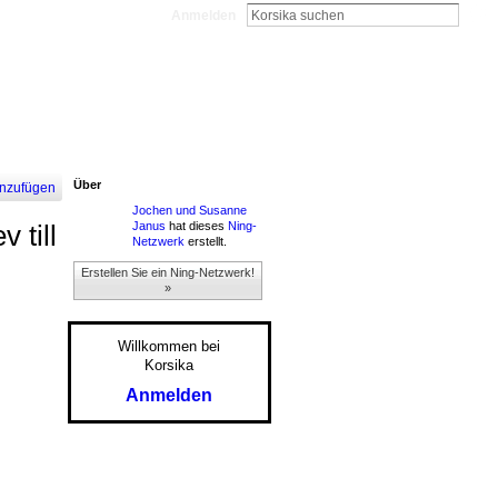
Anmelden
Über
nzufügen
Jochen und Susanne
Janus
hat dieses
Ning-
 till
Netzwerk
erstellt.
Erstellen Sie ein Ning-Netzwerk!
»
Willkommen bei
Korsika
Anmelden