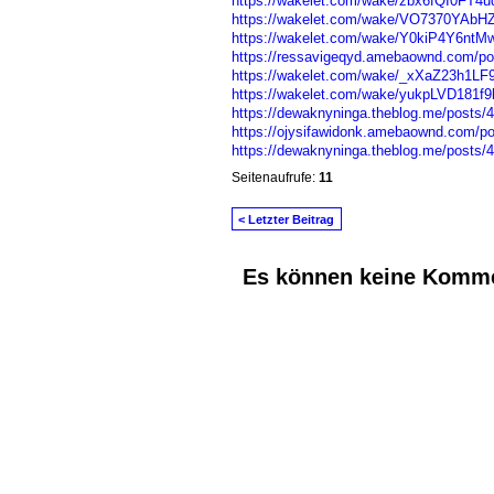
https://wakelet.com/wake/zbx6fQI0FT4u
https://wakelet.com/wake/VO7370YAb
https://wakelet.com/wake/Y0kiP4Y6nt
https://ressavigeqyd.amebaownd.com/p
https://wakelet.com/wake/_xXaZ23h1LF
https://wakelet.com/wake/yukpLVD181f
https://dewaknyninga.theblog.me/posts/
https://ojysifawidonk.amebaownd.com/p
https://dewaknyninga.theblog.me/posts/
Seitenaufrufe:
11
< Letzter Beitrag
Es können keine Komme
© 2026 Erstellt von
Jochen und Susanne J