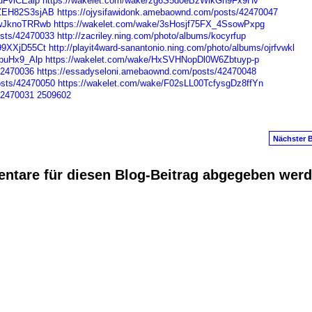
dFvlCEaip
https://wakelet.com/wake/zg6S5d0eBzWikGn9Fx9Hv
HZEH82S3sjAB
https://ojysifawidonk.amebaownd.com/posts/42470047
MwJknoTRRwb
https://wakelet.com/wake/3sHosjf75FX_4SsowPxpg
osts/42470033
http://zacriley.ning.com/photo/albums/kocyrfup
99XXjD55Ct
http://playit4ward-sanantonio.ning.com/photo/albums/ojrfvwkl
9buHx9_Alp
https://wakelet.com/wake/HxSVHNopDl0W6Zbtuyp-p
42470036
https://essadyseloni.amebaownd.com/posts/42470048
osts/42470050
https://wakelet.com/wake/F02sLL00TcfysgDz8ffYn
42470031
2509602
Nächster B
ntare für diesen Blog-Beitrag abgegeben wer
anus
. Powered by
E