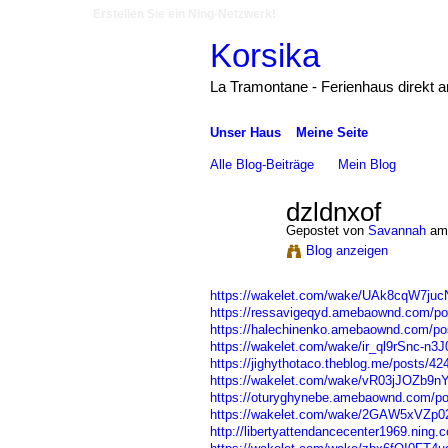
Erstellen Sie ein Ning-Netzwerk!
Korsika
La Tramontane - Ferienhaus direkt 
Unser Haus
Meine Seite
Alle Blog-Beiträge
Mein Blog
dzldnxof
Gepostet von
Savannah
am 
Blog anzeigen
https://wakelet.com/wake/UAk8cqW7ju
https://ressavigeqyd.amebaownd.com/p
https://halechinenko.amebaownd.com/po
https://wakelet.com/wake/ir_ql9rSnc-n3
https://jighythotaco.theblog.me/posts/4
https://wakelet.com/wake/vR03jJOZb9
https://oturyghynebe.amebaownd.com/p
https://wakelet.com/wake/2GAW5xVZp0
http://libertyattendancecenter1969.nin