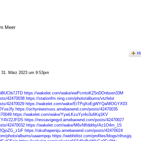
am Meer
Hi
31. März 2023 um 9:53pm
cN8UCtb7JTD
https://wakelet.com/wake/ewPcmtoKZ5nDOnbsen33M
osts/42470038
https://stationfm.ning.com/photo/albums/vtzfelor
sts/42470029
https://wakelet.com/wake/EiTPqXoEgWYQaNfOGYX03
J0YxeJfy
https://ochyniwomuss.amebaownd.com/posts/42470035
2470049
https://wakelet.com/wake/YywLKzuYyi4o3ufiKq1KV
nYY4V22JFDS
https://ressavigeqyd.amebaownd.com/posts/42470027
osts/42470032
https://wakelet.com/wake/M6vNfIddrbyIAz1O4m_1S
2QjoZG_z1iF
https://okuthapeniju.amebaownd.com/posts/42470024
g.com/photo/albums/uaaempqu
https://webhitlist.com/profiles/blogs/nfrusjjq