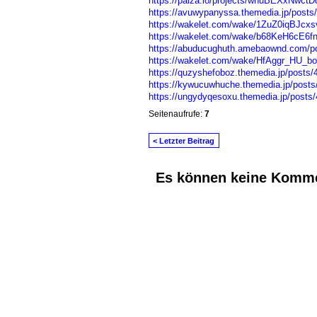
https://paiza.io/projects/wnuBEXxNwc
https://avuwypanyssa.themedia.jp/posts
https://wakelet.com/wake/1ZuZ0iqBJc
https://wakelet.com/wake/b68KeH6cE6
https://abuducughuth.amebaownd.com/p
https://wakelet.com/wake/HfAggr_HU_
https://quzyshefoboz.themedia.jp/posts
https://kywucuwhuche.themedia.jp/post
https://ungydyqesoxu.themedia.jp/posts
Seitenaufrufe:
7
< Letzter Beitrag
Es können keine Komme
© 2026 Erstellt von
Jochen und Susanne J