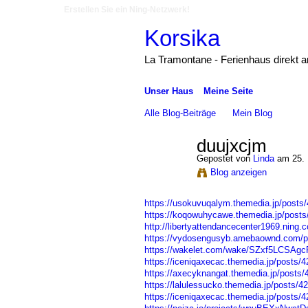
Erstellen Sie ein Ning-Netzwerk!
Korsika
La Tramontane - Ferienhaus direkt 
Unser Haus
Meine Seite
Alle Blog-Beiträge
Mein Blog
duujxcjm
Gepostet von
Linda
am 25. 
Blog anzeigen
https://usokuvuqalym.themedia.jp/posts
https://koqowuhycawe.themedia.jp/post
http://libertyattendancecenter1969.ning.
https://vydosengusyb.amebaownd.com/p
https://wakelet.com/wake/SZxf5LCSAg
https://iceniqaxecac.themedia.jp/posts/
https://axecyknangat.themedia.jp/posts
https://lalulessucko.themedia.jp/posts/4
https://iceniqaxecac.themedia.jp/posts/