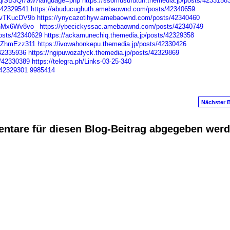
tDqiSB3Ql7aw?language=php
https://ssomusufutun.themedia.jp/posts/4233158
/42329541
https://abuducughuth.amebaownd.com/posts/42340659
xsvTKucDV9b
https://ynycazotihyw.amebaownd.com/posts/42340460
fnMx6Wv8vo_
https://ybecickyssac.amebaownd.com/posts/42340749
osts/42340629
https://ackamunechiq.themedia.jp/posts/42329358
boZhmEzz311
https://ivowahonkepu.themedia.jp/posts/42330426
/42335936
https://ngipuwozafyck.themedia.jp/posts/42329869
s/42330389
https://telegra.ph/Links-03-25-340
/42329301
9985414
Nächster B
ntare für diesen Blog-Beitrag abgegeben wer
anus
. Powered by
E