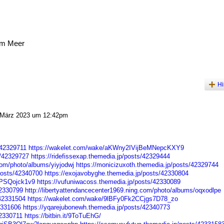
am Meer
Hi
März 2023 um 12:42pm
/42329711
https://wakelet.com/wake/aKWny2IVijBeMNepcKXY9
s/42329727
https://ridefissexap.themedia.jp/posts/42329444
com/photo/albums/yiyjodwj
https://monicizuxoth.themedia.jp/posts/42329744
osts/42340700
https://exojavobyghe.themedia.jp/posts/42330804
cPSQojck1v9
https://vufuniwacoss.themedia.jp/posts/42330089
42330799
http://libertyattendancecenter1969.ning.com/photo/albums/oqxodlpe
/42331504
https://wakelet.com/wake/9lBFy0Fk2CCjgs7D78_zo
2331606
https://yqarejubonewh.themedia.jp/posts/42340773
42330711
https://bitbin.it/9ToTuEhG/