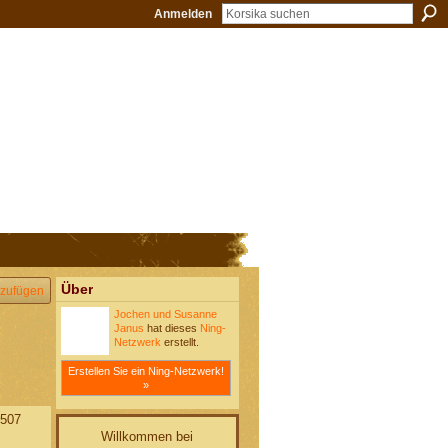
Anmelden
Über
zufügen
Jochen und Susanne
Janus
hat dieses
Ning-
Netzwerk
erstellt.
Erstellen Sie ein Ning-Netzwerk!
»
507
Willkommen bei