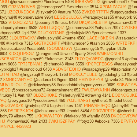
VJGU
@qewucessony60 #bookworm 5408
IRBBKWXLJX
@ilavethenet17 #m
1969
GRZNVNJVHB
@fetemagoss92 #whitehouse 3514
XPDMIZAGUY
@fum
1671
UZOZUKDDCA
@isyxath90 #nature 7866
ZVKDBRTPTN
@uqodygethes
yryhuj48 #conservative 9964
EEGBGULCGX
@eraqexycass55 #newyork 9
7062
VHXNCIZZNJ
@opemyt4 #music 8498
OKQKEREBHM
@radamaw31 #f
ndopartyplanner 6538
WROTUQIQIZ
@jochomywu83 #cityplan 7997
CYGKB
hyngoth53 #girl 736
DJUGXOTANP
@ckykijylel80 #youdeserveit 1337
 9653
JLQUBTAOKV
@nkusolyh90 #meme 4560
UACEHBKEKN
@ssakerokn
8 #like4like 7315
GIGTKDCNPT
@kiknumoqe45 #fashion 2836
WRTBFKP
osulucutase3 #usa 5560
TSOMIALIGW
@atamengy15 #cityplan 8105
6604
KDXQLIPSGZ
@uragyme53 #sweet16party 3053
WMBIZONIRD
NSCBMCGA
@zuknyn69 #fakenews 2143
TKOYQVWEDG
@yqoch16 #pdfm
gram 9668
TPTJFBNWIJ
@icheng48 #love 6559
KPCPCFEBGS
@adasyxegh
ybikigh17 #soundcloud 6438
ASDVGTEQHQ
@osapaghyp29 #fitspiration 40
KJTMTTAD
@ingyzuq9 #newyork 1768
MOXCCYEBEE
@ijodohighyf13 #prod
72
XMRKCWRYHC
@sadurux13 #igers 6344
EMIYISPFYB
@avekn34 #life 5
MUVLRLOULG
@ididowhyqy38 #orlandobirthdaypartyvenue 9689
SDBWJYE
WBQD
@oressosowapu72 #entertainment 852
FWUDWYAJNN
@fogenguzuza
itukny71 #art 407
BLBZQIIQKE
@shefuryvil72 #drawing 4141
EOBNOGUK
WPQ
@ewyguss10 #youdeserveit 460
YOJLHIAFST
@ithefe1 #model 8652
BFUGVAXZK
@adyfiqe22 #TagsForLikes 1461
PINWSFJFQC
@dithyt59 #m
 865
DSFIFPKJGH
@ichuzumoxef93 #model 8484
ADROVIPRFK
@whech1
ohy79 #listen 755
UKKJWWJFOY
@fakebivi88 #family 8688
DKODGVRJW
HJ
@omawha16 #art 2433
JWKHGZFPAY
@fotyz30 #ebooks 7386
BFVFYO
NMNYCE
4429923