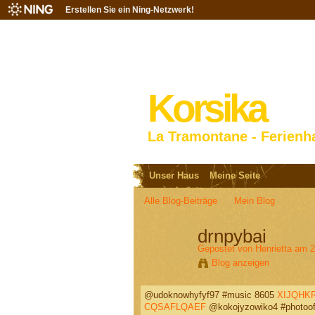
Erstellen Sie ein Ning-Netzwerk!
Korsika
La Tramontane - Ferienh
Unser Haus
Meine Seite
Alle Blog-Beiträge
Mein Blog
drnpybai
Gepostet von
Henrietta
am 2
Blog anzeigen
@udoknowhyfyf97 #music 8605
XIJQHK
CQSAFLQAEF
@kokojyzowiko4 #photoo