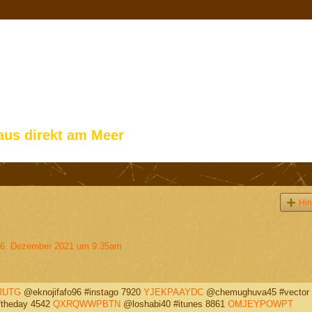
aus direkt am Meer
Hin
6. Dezember 2021 um 9:35am
RUTG
@eknojifafo96 #instago 7920
YJEKPAAYDC
@chemughuva45 #vector 
ftheday 4542
QXRQWWPBTN
@loshabi40 #itunes 8861
OMJEYPOWPT