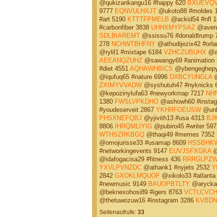
@qukizankangu16 #happy 620
BXUEVQ
9777
EQNVULHXJT
@ukoto88 #moldes 
#art 5190
KTTTFPMELB
@ackid54 #nfl 
#carbonfiber 3838
UHHXMYPSAZ
@avenk
SDLBIAREMT
@ssissu76 #donaldtrump 
278
NCHWTBHFNY
@athudijezix42 #orla
@rylil1 #mixtape 6184
VZHCZUBUHX
@at
AEEANQZUHZ
@sawangy69 #animation
#diet 4551
AQHAWHBICS
@ybengeghepy8
@iqufuq65 #nature 6996
DXBCYUNGLA
@
ZXIMYVVADW
@syshutuh47 #nyknicks 
@kepozinylufa63 #newyorkmap 7217
NH
1380
FWSLVPKDHO
@ashowh60 #insta
#youdeserveit 2867
YKHRFOEUSW
@unk
PHSXNEFQBJ
@yjivith13 #usa 4313
BJ
8806
IHRQMLIYIG
@pubiro45 #writer 59
WTHSZRKBGQ
@thaqi49 #memes 7352
@omojurisse33 #usamap 8609
HSSBHK
#networkingevents 9147
EUVJSFXGKA
@
@idafogacisa29 #fitness 436
RRRGLPZ
YXVLPVNZDC
@athank1 #nyjets 2532
Y
2842
GXOKLMQUOF
@xikolo33 #atlanta
#newmusic 9149
BAUOPBTLTY
@aryckab
@beknexohosi89 #igers 8763
VCTLCVCH
@thetuwozuw16 #instagram 3286
KVBD
Seitenaufrufe:
33