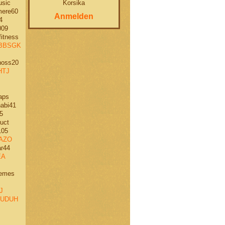
Korsika
usic
ere60
Anmelden
4
009
itness
BBSGK
oss20
HTJ
aps
abi41
5
uct
105
AZO
r44
EA
emes
J
UDUH