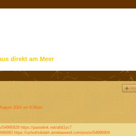
aus direkt am Meer
Hin
August 2024 um 8:06am
ts/54995929
https://pastelink.net/afdi1yc7
4996883
https://ushutholidath.amebaownd.com/posts/54996904