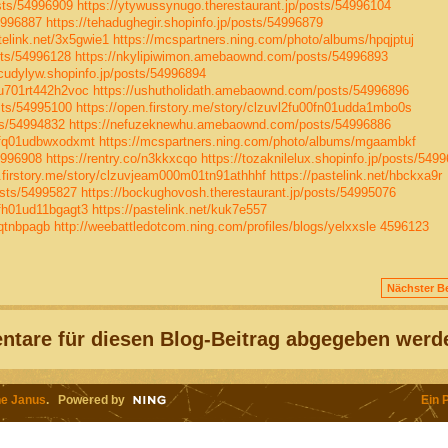
sts/54996909
https://ytywussynugo.therestaurant.jp/posts/54996104
4996887
https://tehadughegir.shopinfo.jp/posts/54996879
telink.net/3x5gwie1
https://mcspartners.ning.com/photo/albums/hpqjptuj
sts/54996128
https://nkylipiwimon.amebaownd.com/posts/54996893
ecudylyw.shopinfo.jp/posts/54996894
0u701rt442h2voc
https://ushutholidath.amebaownd.com/posts/54996896
sts/54995100
https://open.firstory.me/story/clzuvl2fu00fn01udda1mbo0s
ts/54994832
https://nefuzeknewhu.amebaownd.com/posts/54996886
00fq01udbwxodxmt
https://mcspartners.ning.com/photo/albums/mgaambkf
54996908
https://rentry.co/n3kkxcqo
https://tozaknilelux.shopinfo.jp/posts/549
n.firstory.me/story/clzuvjeam000m01tn91athhhf
https://pastelink.net/hbckxa9r
osts/54995827
https://bockughovosh.therestaurant.jp/posts/54995076
0fh01ud11bgagt3
https://pastelink.net/kuk7e557
/qtnbpagb
http://weebattledotcom.ning.com/profiles/blogs/yelxxsle
4596123
Nächster Be
tare für diesen Blog-Beitrag abgegeben werd
e Janus
. Powered by
Ein 