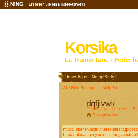
Erstellen Sie ein Ning-Netzwerk!
Korsika
La Tramontane - Ferienh
Unser Haus
Meine Seite
Alle Blog-Beiträge
Mein Blog
dqfjivwk
Gepostet von
Nicole
am 15. 
Blog anzeigen
https://ekenenkeziki.therestaurant.jp/pos
https://alecamuknywi.localinfo.jp/posts/5