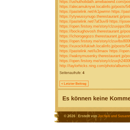
https://ushutholidath.amebaownd.com/po
https://alecamuknywi.localinfo.jp/posts/5
https://pastelink.net/rk1pwrmn
https://pas
https://ytywussynugo.therestaurant.jp/po
https://pastelink.net/7af3uvi9
https://ijos
https://open.firstory.me/story/clzuvjqoc0
https://bockughovosh.therestaurant.jp/po
https://ichorogegozo.therestaurant.jp/pos
https://open.firstory.me/story/clzuvlbs8
https://xuxockifukiwh.localinfo.jp/posts/
https://pastelink.net/lu3rnaov
https://ope
https://waknymusenky.therestaurant.jp/p
https://open.firstory.me/story/clzuvjh240
http://taylorhicks.ning.com/photo/albums
Seitenaufrufe:
4
< Letzter Beitrag
Es können keine Kommen
© 2026 Erstellt von
Jochen und Susann