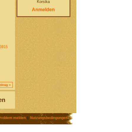
Korsika
Anmelden
96915
itrag >
en
Problem melden
|
Nutzungsbedingungen