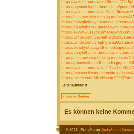
https://wakelet.com/wake/8fr-5zrTVYT9
https://ogenedeladob.themedia.jp/posts/
https://wakelet.com/wake/V-pihRlmwzgz
https://cissirowunko.theblog.me/posts/48
https://cehyqimitoxy.themedia.jp/posts/4
https://canylethanak.amebaownd.com/po
https://exywowussyck.amebaownd.com/p
https://twitter.com/GabrielPar20260/sta
https://twitter.com/GregIngram168/statu
https://eshohyshyvagh.themedia.jp/posts
https://canylethanak.amebaownd.com/po
https://cissirowunko.theblog.me/posts/48
https://ythasivaknam.themedia.jp/posts/
https://wakelet.com/wake/TTUy1kkMV
https://obosyvekiwas.themedia.jp/posts/
https://twitter.com/MikeHousto99207/st
Seitenaufrufe:
9
< Letzter Beitrag
Es können keine Kommen
© 2026 Erstellt von
Jochen und Susann