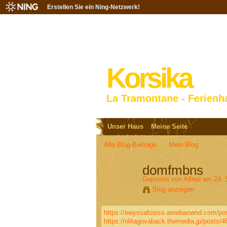
Erstellen Sie ein Ning-Netzwerk!
Korsika
La Tramontane - Ferienh
Unser Haus
Meine Seite
Alle Blog-Beiträge
Mein Blog
domfmbns
Gepostet von
Alfred
am 24. 
Blog anzeigen
https://ewyssafosiss.amebaownd.com/po
https://olitagovaback.themedia.jp/posts/