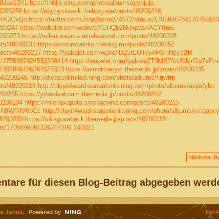
pGUac23YL
http://tnfdjs.ning.com/photo/albums/qjyojujp
48200258
https://ebypyxivasik.theblog.me/posts/48200246
6rIX2CxQo
https://twitter.com/JeanBaker274672/status/1705896784176759183
200247
https://wakelet.com/wake/gYEHQb2NUxpasnACYIIm5
8200273
https://milenuxapota.amebaownd.com/posts/48200228
sts/48200233
https://cissirowunko.theblog.me/posts/48200252
osts/48200217
https://wakelet.com/wake/lDZ5tEUltyyAFSHNeyJBR
tus/1705897824553230414
https://wakelet.com/wake/o7T3MS7fbUObirGw7vPn
s/1705896166762627323
https://axuwithecyvi.themedia.jp/posts/48200235
/48200240
http://divasunlimited.ning.com/photo/albums/flrjwrrp
sts/48200218
http://playit4ward-sanantonio.ning.com/photo/albums/axpafyhu
200255
https://ythasivaknam.themedia.jp/posts/48200242
48200234
https://milenuxapota.amebaownd.com/posts/48200215
UON9WfMV0bCc
http://playit4ward-sanantonio.ning.com/photo/albums/xxtgaby
48200250
https://olitagovaback.themedia.jp/posts/48200238
atus/1705896066124767390
148823
Nächster Be
tare für diesen Blog-Beitrag abgegeben werd
e Janus
. Powered by
Ein 