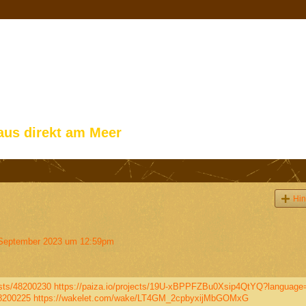
aus direkt am Meer
Hin
September 2023 um 12:59pm
sts/48200230
https://paiza.io/projects/19U-xBPPFZBu0Xsip4QtYQ?language
48200225
https://wakelet.com/wake/LT4GM_2cpbyxijMbGOMxG