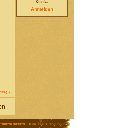
Korsika
Anmelden
c
y
itrag >
en
Problem melden
|
Nutzungsbedingungen