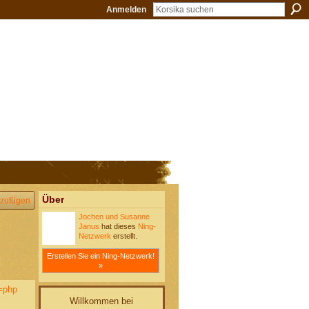
Anmelden
Über
zufügen
Jochen und Susanne
Janus
hat dieses
Ning-
Netzwerk
erstellt.
Erstellen Sie ein Ning-Netzwerk!
»
=php
Willkommen bei