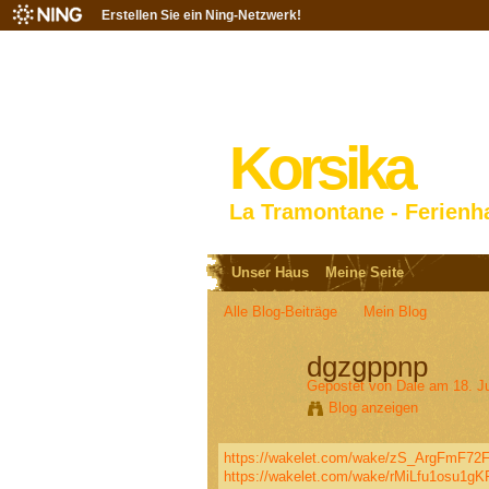
Erstellen Sie ein Ning-Netzwerk!
Korsika
La Tramontane - Ferienh
Unser Haus
Meine Seite
Alle Blog-Beiträge
Mein Blog
dgzgppnp
Gepostet von
Dale
am 18. Ju
Blog anzeigen
https://wakelet.com/wake/zS_ArgFmF7
https://wakelet.com/wake/rMiLfu1osu1g