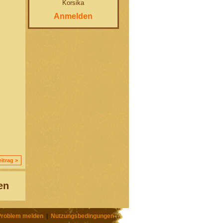
Korsika
Anmelden
itrag >
en
Problem melden
|
Nutzungsbedingungen