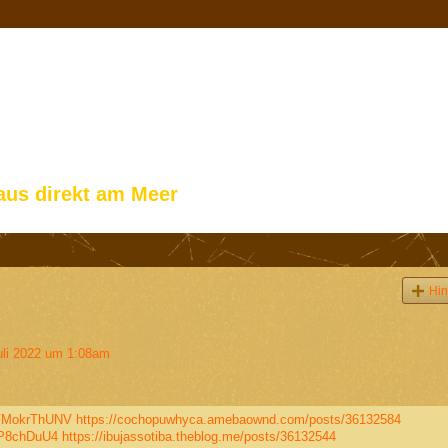
aus direkt am Meer
Hin
li 2022 um 1:08am
2FMokrThUNV
https://cochopuwhyca.amebaownd.com/posts/36132584
KP8chDuU4
https://ibujassotiba.theblog.me/posts/36132544