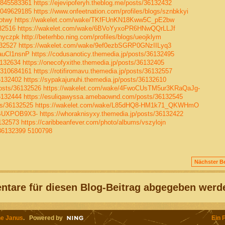
34845583361
https://ejevipoferyh.theblog.me/posts/36132432
72049629185
https://www.onfeetnation.com/profiles/blogs/sznbkkyi
kotwy
https://wakelet.com/wake/TKfFUnKN18Kww5C_pE2bw
132516
https://wakelet.com/wake/6BVoYyxoPR6HNwQQrLLJf
enyczpk
http://beterhbo.ning.com/profiles/blogs/ueojklym
132527
https://wakelet.com/wake/9ef0ezbSGRP0GNzIILyq3
auCl1nsnP
https://codusanoticy.themedia.jp/posts/36132495
6132634
https://onecofyxithe.themedia.jp/posts/36132405
27310684161
https://rotifiromavu.themedia.jp/posts/36132557
6132402
https://sypakajunuhi.themedia.jp/posts/36132610
osts/36132526
https://wakelet.com/wake/4FwoCUsTM5ur3KRaQaJg-
6132444
https://esuliqawyssa.amebaownd.com/posts/36132545
ts/36132525
https://wakelet.com/wake/L85dHQ8-HM1k71_QKWHmO
kBUXPOB9X3-
https://whoraknisyxy.themedia.jp/posts/36132422
6132573
https://caribbeanfever.com/photo/albums/vszylojn
/36132399
5100798
Nächster Be
tare für diesen Blog-Beitrag abgegeben werd
e Janus
. Powered by
Ein 