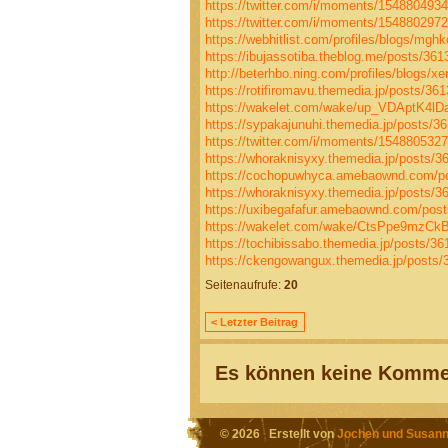
https://twitter.com/i/moments/15488049
https://twitter.com/i/moments/15488029
https://webhitlist.com/profiles/blogs/mgh
https://ibujassotiba.theblog.me/posts/36
http://beterhbo.ning.com/profiles/blogs/x
https://rotifiromavu.themedia.jp/posts/36
https://wakelet.com/wake/up_VDAptK4lD
https://sypakajunuhi.themedia.jp/posts/3
https://twitter.com/i/moments/15488053
https://whoraknisyxy.themedia.jp/posts/3
https://cochopuwhyca.amebaownd.com/p
https://whoraknisyxy.themedia.jp/posts/3
https://uxibegafafur.amebaownd.com/pos
https://wakelet.com/wake/CtsPpe9mzC
https://tochibissabo.themedia.jp/posts/3
https://ckengowangux.themedia.jp/posts
Seitenaufrufe:
20
< Letzter Beitrag
Es können keine Kommen
© 2026 Erstellt von
Jochen und Susann