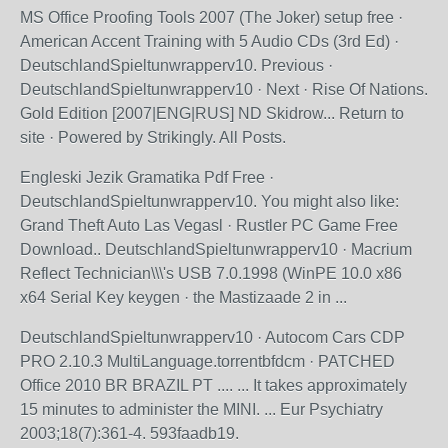
MS Office Proofing Tools 2007 (The Joker) setup free ·
American Accent Training with 5 Audio CDs (3rd Ed) ·
DeutschlandSpieltunwrapperv10. Previous ·
DeutschlandSpieltunwrapperv10 · Next · Rise Of Nations.
Gold Edition [2007|ENG|RUS] ND Skidrow... Return to
site · Powered by Strikingly. All Posts.
Engleski Jezik Gramatika Pdf Free ·
DeutschlandSpieltunwrapperv10. You might also like:
Grand Theft Auto Las Vegasl · Rustler PC Game Free
Download.. DeutschlandSpieltunwrapperv10 · Macrium
Reflect Technician\\\'s USB 7.0.1998 (WinPE 10.0 x86
x64 Serial Key keygen · the Mastizaade 2 in ...
DeutschlandSpieltunwrapperv10 · Autocom Cars CDP
PRO 2.10.3 MultiLanguage.torrentbfdcm · PATCHED
Office 2010 BR BRAZIL PT .... ... It takes approximately
15 minutes to administer the MINI. ... Eur Psychiatry
2003;18(7):361-4. 593faadb19.