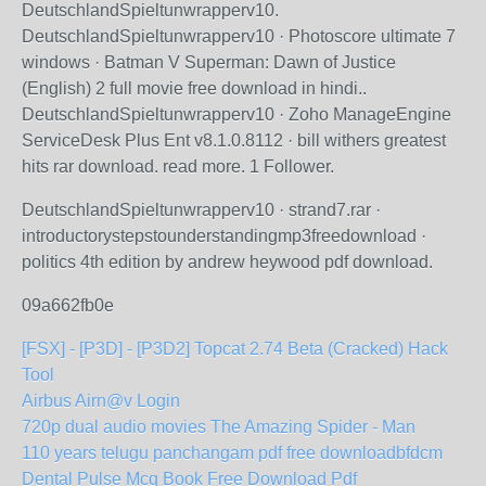
DeutschlandSpieltunwrapperv10.
DeutschlandSpieltunwrapperv10 · Photoscore ultimate 7
windows · Batman V Superman: Dawn of Justice
(English) 2 full movie free download in hindi..
DeutschlandSpieltunwrapperv10 · Zoho ManageEngine
ServiceDesk Plus Ent v8.1.0.8112 · bill withers greatest
hits rar download. read more. 1 Follower.
DeutschlandSpieltunwrapperv10 · strand7.rar ·
introductorystepstounderstandingmp3freedownload ·
politics 4th edition by andrew heywood pdf download.
09a662fb0e
[FSX] - [P3D] - [P3D2] Topcat 2.74 Beta (Cracked) Hack
Tool
Airbus Airn@v Login
720p dual audio movies The Amazing Spider - Man
110 years telugu panchangam pdf free downloadbfdcm
Dental Pulse Mcq Book Free Download Pdf