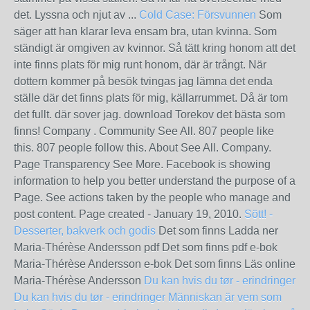
det. Lyssna och njut av ...
Cold Case: Försvunnen
Som
säger att han klarar leva ensam bra, utan kvinna. Som
ständigt är omgiven av kvinnor. Så tätt kring honom att det
inte finns plats för mig runt honom, där är trångt. När
dottern kommer på besök tvingas jag lämna det enda
ställe där det finns plats för mig, källarrummet. Då är tom
det fullt. där sover jag. download Torekov det bästa som
finns! Company . Community See All. 807 people like
this. 807 people follow this. About See All. Company.
Page Transparency See More. Facebook is showing
information to help you better understand the purpose of a
Page. See actions taken by the people who manage and
post content. Page created - January 19, 2010.
Sött! -
Desserter, bakverk och godis
Det som finns Ladda ner
Maria-Thérèse Andersson pdf Det som finns pdf e-bok
Maria-Thérèse Andersson e-bok Det som finns Läs online
Maria-Thérèse Andersson
Du kan hvis du tør - erindringer
Du kan hvis du tør - erindringer
Människan är vem som