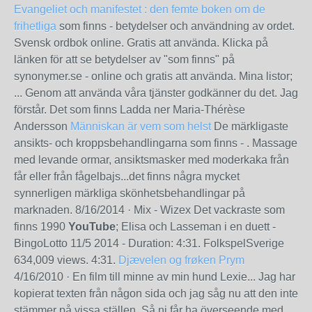
Evangeliet och manifestet : den femte boken om de
frihetliga
som finns - betydelser och användning av ordet.
Svensk ordbok online. Gratis att använda. Klicka på
länken för att se betydelser av "som finns" på
synonymer.se - online och gratis att använda. Mina listor;
... Genom att använda våra tjänster godkänner du det. Jag
förstår. Det som finns Ladda ner Maria-Thérèse
Andersson
Människan är vem som helst
De märkligaste
ansikts- och kroppsbehandlingarna som finns - . Massage
med levande ormar, ansiktsmasker med moderkaka från
får eller från fågelbajs...det finns några mycket
synnerligen märkliga skönhetsbehandlingar på
marknaden.
8/16/2014
· Mix - Wizex Det vackraste som
finns 1990
YouTube
; Elisa och Lasseman i en duett -
BingoLotto 11/5 2014 - Duration: 4:31. FolkspelSverige
634,009 views. 4:31.
Djævelen og frøken Prym
4/16/2010
· En film till minne av min hund Lexie... Jag har
kopierat texten från någon sida och jag såg nu att den inte
stämmer på vissa ställen. Så ni får ha överseende med