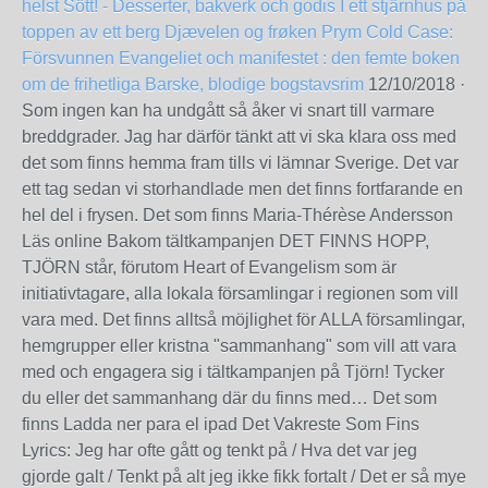
helst
Sött! - Desserter, bakverk och godis
I ett stjärnhus på
toppen av ett berg
Djævelen og frøken Prym
Cold Case:
Försvunnen
Evangeliet och manifestet : den femte boken
om de frihetliga
Barske, blodige bogstavsrim
12/10/2018
·
Som ingen kan ha undgått så åker vi snart till varmare
breddgrader. Jag har därför tänkt att vi ska klara oss med
det som finns hemma fram tills vi lämnar Sverige. Det var
ett tag sedan vi storhandlade men det finns fortfarande en
hel del i frysen. Det som finns Maria-Thérèse Andersson
Läs online Bakom tältkampanjen DET FINNS HOPP,
TJÖRN står, förutom Heart of Evangelism som är
initiativtagare, alla lokala församlingar i regionen som vill
vara med. Det finns alltså möjlighet för ALLA församlingar,
hemgrupper eller kristna "sammanhang" som vill att vara
med och engagera sig i tältkampanjen på Tjörn! Tycker
du eller det sammanhang där du finns med… Det som
finns Ladda ner para el ipad Det Vakreste Som Fins
Lyrics: Jeg har ofte gått og tenkt på / Hva det var jeg
gjorde galt / Tenkt på alt jeg ikke fikk fortalt / Det er så mye