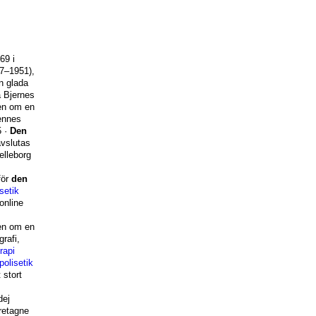
69 i
67–1951),
n glada
a Bjernes
sen om en
ennes
5
·
Den
avslutas
elleborg
för
den
setik
online
sen om en
rafi,
rapi
polisetik
 stort
dej
retagne