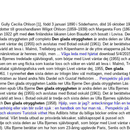
 Gully Cecilia Ohlson [1], född 3 januari 1890 i Söderhamn, död 16 oktober 19
 dotter till grosshandlaren Wilgot Ohlson (1859–1939) och Margareta Fors (18
rån 1922 gift med
den
finländske läkaren Léon Biaudet och bosatt i Lovisa. De
glada otryggheten pdf completo
Den glada otryggheten
är andra delen av Ull
Livet väntar dej (1955) och avslutas med Botad oskuld (1961). Det är berättel
värld att leva i. Malmö, Trelleborg och Köpenhamn är de yttre etapperna på h
närskretsar är hennes miljö, men ...
Våga leda med hjärtat
download
5/4/201
a Bjernes tredelade självbiografi, som börjar med Livet väntar dej (1955) och 
sen om en ung flicka som kastar loss och söker en värld att leva i. Malmö, Tr
 uttalat självbiografiska verk som trilogin Livet väntar dej, 1955,
Den glada
961. I synnerhet
den
sista delen av trilogin blev väl mottagen, med undantag 
orträtten av bland andra Nils Dardel och Gustaf Hellström ...
Perspektiv på poli
erne Den glada otryggheten Ladda ner Ulla Bjerne Den glada otryggheten Läs 
ten epub Ulla Bjerne
Den glada otryggheten
är andra delen av Ulla Bjernes
Livet väntar dej (1955) och avslutas med Botad oskuld (1961). Det är berättel
rld att leva i. Botad oskuld är tredje och sista delen av Ulla Bjernes självbiog
och
Den glada otryggheten
(1958).
Hjälp, vem är jag?: anteckningar från en te
anhörig eller vän blir svårt sjuk : en handbok om hur man nä...
Perspektiv på 
g och ekonomi
Turistisk vithet
Hos Adlibris hittar du billiga böcker online och ett
erial. Vårt breda utbud av prisvärda leksaker, sällskapsspel & pussel och
e och sista delen av Ulla Bjernes självbiografi, som börjar med Livet väntar 
). Ulla Bjerne berättar om hur hon som 23-åring upplevde Paris, Senlis och B