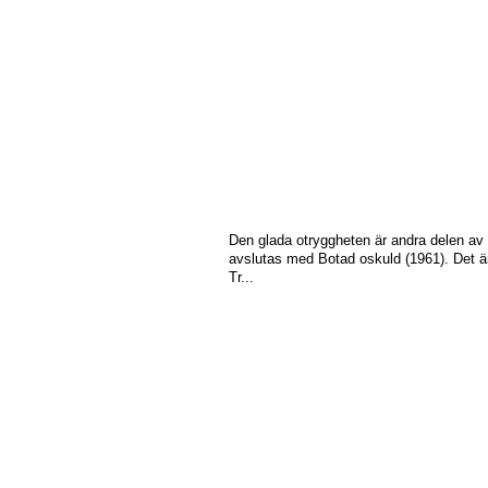
Den glada otryggheten är andra delen av U
avslutas med Botad oskuld (1961). Det är
Tr...