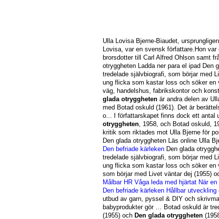
Ulla Lovisa Bjerne-Biaudet, ursprungligen
Lovisa, var en svensk författare.Hon var
brorsdotter till Carl Alfred Ohlson samt f
otryggheten Ladda ner para el ipad Den 
tredelade självbiografi, som börjar med 
ung flicka som kastar loss och söker en 
väg, handelshus, fabrikskontor och konst
glada otryggheten
är andra delen av Ull
med Botad oskuld (1961). Det är berättel
o... I författarskapet finns dock ett antal
otryggheten
, 1958, och Botad oskuld, 1
kritik som riktades mot Ulla Bjerne för p
Den glada otryggheten Läs online Ulla Bj
Den befriade kärleken
Den glada otrygghe
tredelade självbiografi, som börjar med 
ung flicka som kastar loss och söker en vä
som börjar med Livet väntar dej (1955) 
Målbar HR
Våga leda med hjärtat
När en 
Den befriade kärleken
Hållbar utvecklin
utbud av garn, pyssel & DIY och skrivmat
babyprodukter gör … Botad oskuld är tredj
(1955) och
Den glada otryggheten
(1958