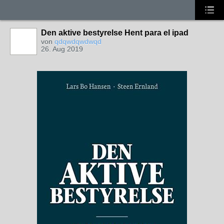
Den aktive bestyrelse Hent para el ipad
von
qdqwdqwdwqd
26. Aug 2019