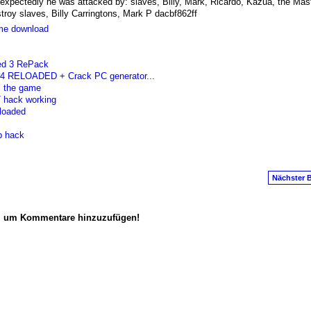
xpectedly he was attacked by: slaves, Billy, Mark, Ricardo, Kazua, the Mas
troy slaves, Billy Carringtons, Mark P dacbf862ff
e download
ed 3 RePack
4 RELOADED + Crack PC generator...
 the game
T hack working
loaded
p hack
Nächster B
n, um Kommentare hinzuzufügen!
anus
. Powered by
E