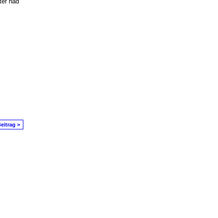
ter had
eitrag >
in Problem melden
|
Nutzungsbedingungen