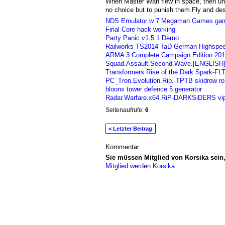
When Master Wan flew in space, then une
no choice but to punish them.Fly and des
NDS Emulator w 7 Megaman Games gam
Final Core hack working
Party Panic v1.5.1 Demo
Railworks TS2014 TaD German Highspe
ARMA 3 Complete Campaign Edition 201
Squad.Assault.Second.Wave.[ENGLISH]
Transformers Rise of the Dark Spark-FL
PC_Tron.Evolution.Rip.-TPTB skidrow re
bloons tower defence 5 generator
Radar.Warfare.x64.RiP-DARKSiDERS vi
Seitenaufrufe:
6
< Letzter Beitrag
Kommentar
Sie müssen Mitglied von Korsika sei
Mitglied werden Korsika
© 2026 Erstellt von
Jochen und Susanne J