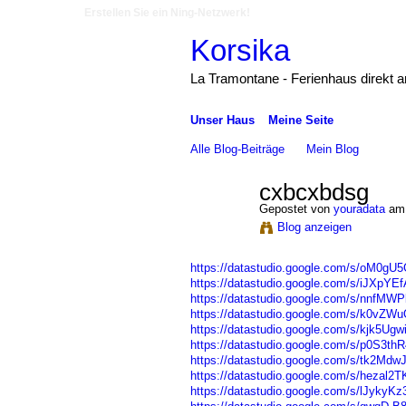
Erstellen Sie ein Ning-Netzwerk!
Korsika
La Tramontane - Ferienhaus direkt 
Unser Haus
Meine Seite
Alle Blog-Beiträge
Mein Blog
cxbcxbdsg
Gepostet von
youradata
am 
Blog anzeigen
https://datastudio.google.com/s/oM0gU
https://datastudio.google.com/s/iJXpYEf
https://datastudio.google.com/s/nnfMW
https://datastudio.google.com/s/k0vZ
https://datastudio.google.com/s/kjk5Ugw
https://datastudio.google.com/s/p0S3th
https://datastudio.google.com/s/tk2Mdw
https://datastudio.google.com/s/hezal2
https://datastudio.google.com/s/lJykyKz