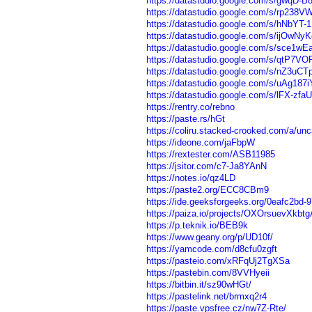
https://datastudio.google.com/s/gwqD-B
https://datastudio.google.com/s/rp238
https://datastudio.google.com/s/hNbYT-
https://datastudio.google.com/s/ijOwNy
https://datastudio.google.com/s/sce1wE
https://datastudio.google.com/s/qtP7VO
https://datastudio.google.com/s/nZ3uCT
https://datastudio.google.com/s/uAg187i
https://datastudio.google.com/s/lFX-zfa
https://rentry.co/rebno
https://paste.rs/hGt
https://coliru.stacked-crooked.com/a/
https://ideone.com/jaFbpW
https://rextester.com/ASB11985
https://jsitor.com/c7-Ja8YAnN
https://notes.io/qz4LD
https://paste2.org/ECC8CBm9
https://ide.geeksforgeeks.org/0eafc2bd
https://paiza.io/projects/OXOrsuevXk
https://p.teknik.io/BEB9k
https://www.geany.org/p/UD10f/
https://yamcode.com/d8cfu0zgft
https://pasteio.com/xRFqUj2TgXSa
https://pastebin.com/8VVHyeii
https://bitbin.it/sz90wHGt/
https://pastelink.net/brmxq2r4
https://paste.vpsfree.cz/nw7Z-Rte/