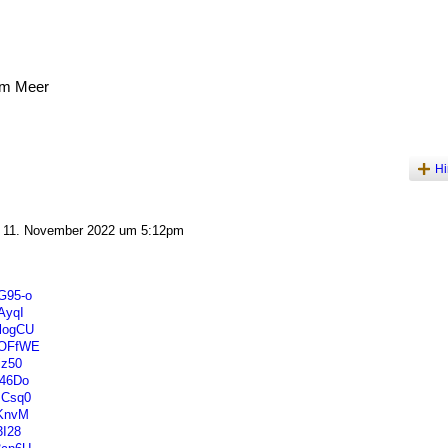
am Meer
Hi
11. November 2022 um 5:12pm
5G95-o
AyqI
PlogCU
WuOFfWE
iz50
R46Do
JCsq0
TKnvM
3I28