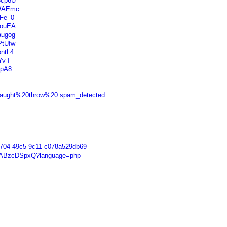
8cp6U
VWAEmc
1Fe_0
KouEA
augog
PtUfw
pntL4
Yv-I
UpA8
uncaught%20throw%20:spam_detected
-9704-49c5-9c11-c078a529db69
btgABzcDSpxQ?language=php