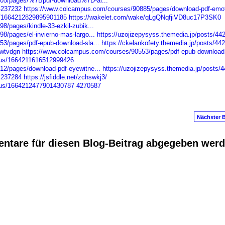
605/pages/%7Bpdf-download%7D-al...
44237232
https://www.colcampus.com/courses/90885/pages/download-pdf-emot
us/1664212829895901185
https://wakelet.com/wake/qLgQNqfjiVD8uc17P3SK0
/pages/kindle-33-ezkil-zubik...
/pages/el-invierno-mas-largo...
https://uzojizepysyss.themedia.jp/posts/44
3/pages/pdf-epub-download-sla...
https://ckelankofety.themedia.jp/posts/44
uwtvdgn
https://www.colcampus.com/courses/90553/pages/pdf-epub-download-
atus/1664211616512999426
2/pages/download-pdf-eyewitne...
https://uzojizepysyss.themedia.jp/posts/
44237284
https://jsfiddle.net/zchswkj3/
atus/1664212477901430787
4270587
Nächster B
ntare für diesen Blog-Beitrag abgegeben wer
anus
. Powered by
E