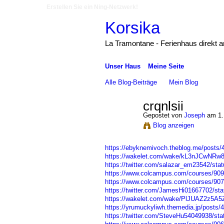
Erstellen Sie ein Ning-Netzwerk!
Korsika
La Tramontane - Ferienhaus direkt 
Unser Haus
Meine Seite
Alle Blog-Beiträge
Mein Blog
crqnlsii
Gepostet von
Joseph
am 1.
Blog anzeigen
https://ebyknemivoch.theblog.me/posts
https://wakelet.com/wake/kL3nJCwNRw
https://twitter.com/salazar_em23542/st
https://www.colcampus.com/courses/9091
https://www.colcampus.com/courses/9079
https://twitter.com/JamesHi01667702/s
https://wakelet.com/wake/PlJUAZ2z5
https://yrumuckyliwh.themedia.jp/posts/
https://twitter.com/SteveHu54049938/s