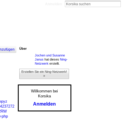
Anmelden
Über
nzufügen
Jochen und Susanne
Janus
hat dieses
Ning-
Netzwerk
erstellt.
Erstellen Sie ein Ning-Netzwerk!
»
Willkommen bei
Korsika
xepyz
Anmelden
44237272
x2RW
e=php