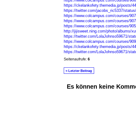
https://www.colcampus.com/courses/90
https://ckelankofety.themedia.jp/posts/
https://twitter.com/jacobs_ric5337/stat
https://www.colcampus.com/courses/90798
https://www.colcampus.com/courses/90798
https://www.colcampus.com/courses/9055
http://jijisweet.ning.com/photo/albums/x
https://twitter.com/LolaJohnso59671/st
https://www.colcampus.com/courses/9091
https://ckelankofety.themedia.jp/posts/
https://twitter.com/LolaJohnso59671/st
Seitenaufrufe:
6
< Letzter Beitrag
Es können keine Komme
© 2026 Erstellt von
Jochen und Susanne J