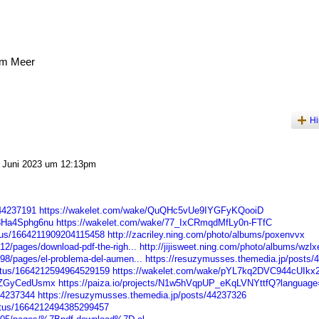
am Meer
Hi
 Juni 2023 um 12:13pm
/44237191
https://wakelet.com/wake/QuQHc5vUe9IYGFyKQooiD
8Ha4Sphg6nu
https://wakelet.com/wake/77_IxCRmqdMfLy0n-FTfC
atus/1664211909204115458
http://zacriley.ning.com/photo/albums/poxenvvx
2/pages/download-pdf-the-righ...
http://jijisweet.ning.com/photo/albums/wzl
8/pages/el-problema-del-aumen...
https://resuzymusses.themedia.jp/posts/
tatus/1664212594964529159
https://wakelet.com/wake/pYL7kq2DVC944cUIk
A5ZGyCedUsmx
https://paiza.io/projects/N1w5hVqpUP_eKqLVNYttfQ?languag
44237344
https://resuzymusses.themedia.jp/posts/44237326
tatus/1664212494385299457