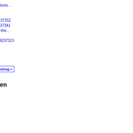
ions...
237252
237341
the...
44237313
eitrag >
den
in Problem melden
|
Nutzungsbedingungen