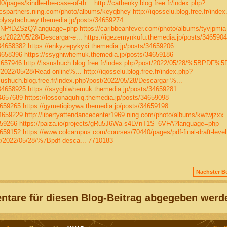
pages/kindle-the-case-of-th...
http://cathenky.blog.free.fr/index.php?
mcspartners.ning.com/photo/albums/keyqbhey
http://iqosselu.blog.free.fr/inde
/olysytachuwy.themedia.jp/posts/34659274
pjLNPfDZSzQ?language=php
https://caribbeanfever.com/photo/albums/tyvjpmia
st/2022/05/28/Descargar-e...
https://igezemynkufu.themedia.jp/posts/346590
/34658382
https://enkyzepykyxi.themedia.jp/posts/34659206
34658396
https://ssyghiwhemuk.themedia.jp/posts/34659186
4657946
http://issushuch.blog.free.fr/index.php?post/2022/05/28/%5BPDF%5D
t/2022/05/28/Read-online%...
http://iqosselu.blog.free.fr/index.php?
ssushuch.blog.free.fr/index.php?post/2022/05/28/Descargar-%...
/34658925
https://ssyghiwhemuk.themedia.jp/posts/34659281
34657689
https://lossonaquhiq.themedia.jp/posts/34659098
4659265
https://gymetiqibywa.themedia.jp/posts/34659198
34659229
http://libertyattendancecenter1969.ning.com/photo/albums/kwtwjzxx
659266
https://paiza.io/projects/gRu5J6Wa-s4LVnT1S_6VFA?language=php
4659152
https://www.colcampus.com/courses/70440/pages/pdf-final-draft-level.
st/2022/05/28/%7Bpdf-desca...
7710183
Nächster Be
tare für diesen Blog-Beitrag abgegeben werd