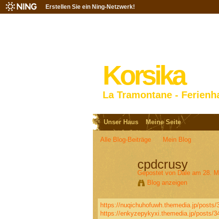
Erstellen Sie ein Ning-Netzwerk!
Korsika
La Tramontane - Ferienh
Unser Haus
Meine Seite
Alle Blog-Beiträge
Mein Blog
cpdcrusy
Gepostet von
Dale
am 28. M
Blog anzeigen
https://nuqichuhofuwh.themedia.jp/posts
https://enkyzepykyxi.themedia.jp/posts/