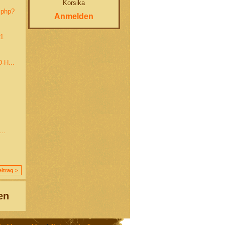
Korsika
x.php?
Anmelden
41
-H...
..
itrag >
en