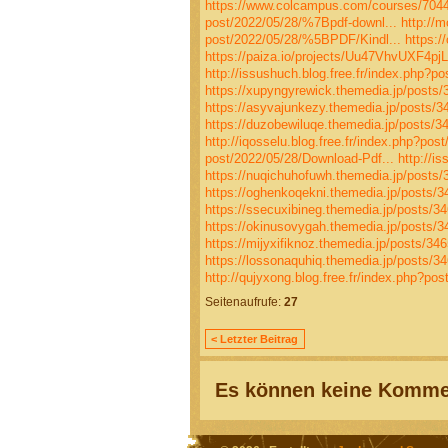
https://www.colcampus.com/courses/70440/
post/2022/05/28/%7Bpdf-downl...
http://
post/2022/05/28/%5BPDF/Kindl...
https:/
https://paiza.io/projects/Uu47VhvUXF4
http://issushuch.blog.free.fr/index.php?po
https://xupyngyrewick.themedia.jp/posts
https://asyvajunkezy.themedia.jp/posts/
https://duzobewiluqe.themedia.jp/posts/3
http://iqosselu.blog.free.fr/index.php?pos
post/2022/05/28/Download-Pdf...
http://i
https://nuqichuhofuwh.themedia.jp/posts
https://oghenkoqekni.themedia.jp/posts/
https://ssecuxibineg.themedia.jp/posts/3
https://okinusovygah.themedia.jp/posts/
https://mijyxifiknoz.themedia.jp/posts/34
https://lossonaquhiq.themedia.jp/posts/3
http://qujyxong.blog.free.fr/index.php?po
Seitenaufrufe:
27
< Letzter Beitrag
Es können keine Kommen