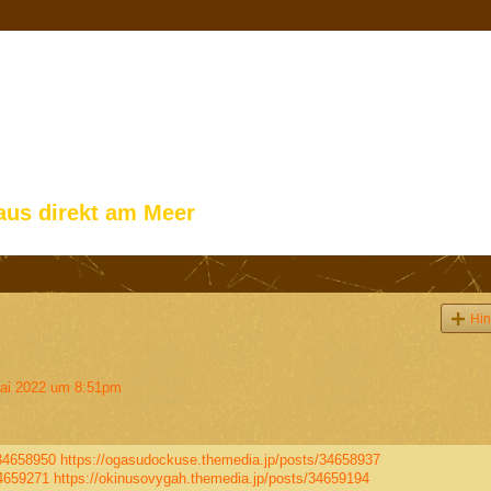
aus direkt am Meer
Hin
ai 2022 um 8:51pm
/34658950
https://ogasudockuse.themedia.jp/posts/34658937
34659271
https://okinusovygah.themedia.jp/posts/34659194