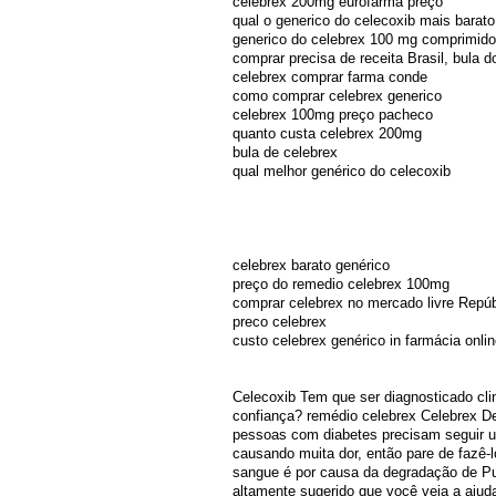
celebrex 200mg eurofarma preço
qual o generico do celecoxib mais barato
generico do celebrex 100 mg comprimido 
comprar precisa de receita Brasil, bula 
celebrex comprar farma conde
como comprar celebrex generico
celebrex 100mg preço pacheco
quanto custa celebrex 200mg
bula de celebrex
qual melhor genérico do celecoxib
celebrex barato genérico
preço do remedio celebrex 100mg
comprar celebrex no mercado livre Repúbl
preco celebrex
custo celebrex genérico in farmácia onlin
Celecoxib Tem que ser diagnosticado clin
confiança? remédio celebrex Celebrex Der
pessoas com diabetes precisam seguir um
causando muita dor, então pare de fazê-l
sangue é por causa da degradação de Pu
altamente sugerido que você veja a ajud