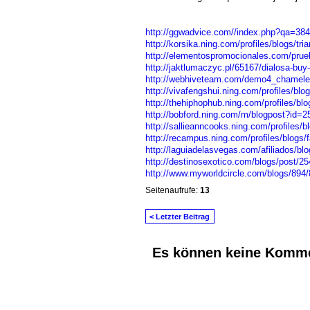
http://ggwadvice.com//index.php?qa=384
http://korsika.ning.com/profiles/blogs/tr
http://elementospromocionales.com/prueb
http://jaktlumaczyc.pl/65167/dialosa-buy-
http://webhiveteam.com/demo4_chameleon
http://vivafengshui.ning.com/profiles/blo
http://thehiphophub.ning.com/profiles/blo
http://bobford.ning.com/m/blogpost?i
http://sallieanncooks.ning.com/profiles/b
http://recampus.ning.com/profiles/blogs/
http://laguiadelasvegas.com/afiliados/bl
http://destinosexotico.com/blogs/post/2
http://www.myworldcircle.com/blogs/894/8
Seitenaufrufe:
13
< Letzter Beitrag
Es können keine Komme
© 2026 Erstellt von
Jochen und Susanne J