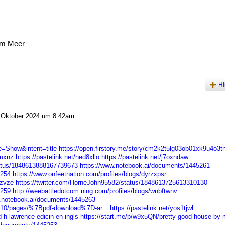
am Meer
Hi
Oktober 2024 um 8:42am
=Show&intent=title
https://open.firstory.me/story/cm2k2t5lg03ob01xk9u4o3t
auxnz
https://pastelink.net/ned8xllo
https://pastelink.net/j7oxndaw
tatus/1848613888167739673
https://www.notebook.ai/documents/1445261
5254
https://www.onfeetnation.com/profiles/blogs/dyrzxpsr
ezvze
https://twitter.com/HorneJohn95582/status/1848613725613310130
5259
http://weebattledotcom.ning.com/profiles/blogs/wnbftwnv
.notebook.ai/documents/1445263
210/pages/%7Bpdf-download%7D-ar...
https://pastelink.net/yos1tjwl
-h-lawrence-edicin-en-ingls
https://start.me/p/w9x5QN/pretty-good-house-by-