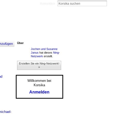
Anmelden
Über
nzufügen
Jochen und Susanne
Janus
hat dieses
Ning-
Netzwerk
erstellt.
Erstellen Sie ein Ning-Netzwerk!
»
nd
Willkommen bei
Korsika
Anmelden
michael-