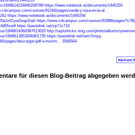
/documents/1445253
tus/1848614226845208789
https://www.notebook.ai/documents/1445255
w.colcampus.com/courses/91266/pages/verde-y-rosa-en-la-al...
5262
https://www.notebook.ai/documents/1445256
en20a1n01yw2eap1ha5
https://www.colcampus.com/courses/92988/pages/%7Bp
/k4d55sw9
https://pastelink.net/zp71v710
tatus/1848614360387613020
http://taylorhicks.ning.com/photo/albums/yiowmor
tatus/1848613853006901735
https://pastelink.net/rwm7imyg
66/pages/descargar-pdf-o-movim...
3566564
Nächster B
ntare für diesen Blog-Beitrag abgegeben wer
anus
. Powered by
E