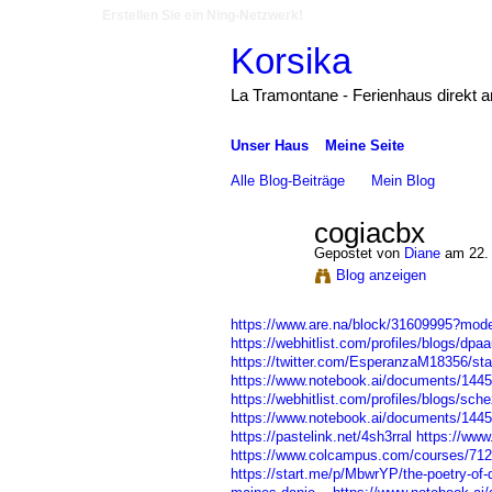
Erstellen Sie ein Ning-Netzwerk!
Korsika
La Tramontane - Ferienhaus direkt 
Unser Haus
Meine Seite
Alle Blog-Beiträge
Mein Blog
cogiacbx
Gepostet von
Diane
am 22. 
Blog anzeigen
https://www.are.na/block/31609995?mode
https://webhitlist.com/profiles/blogs/dpa
https://twitter.com/EsperanzaM18356/s
https://www.notebook.ai/documents/144
https://webhitlist.com/profiles/blogs/sch
https://www.notebook.ai/documents/144
https://pastelink.net/4sh3rral
https://www
https://www.colcampus.com/courses/71
https://start.me/p/MbwrYP/the-poetry-of-d