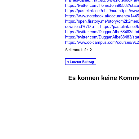
maines-danie...
https://www.notebook.ai
https://twitter.com/HorneJohn95582/sta
https://pastelink.net/nbti9nuu
https://ww
https://www.notebook.ai/documents/144
https://open.firstory.me/story/cm2k2m
download%7D-a-...
https://pastelink.net
https://twitter.com/DugganAlbe68483/s
https://twitter.com/DugganAlbe68483/s
https://www.colcampus.com/courses/912
Seitenaufrufe:
2
< Letzter Beitrag
Es können keine Komme
© 2026 Erstellt von
Jochen und Susanne J