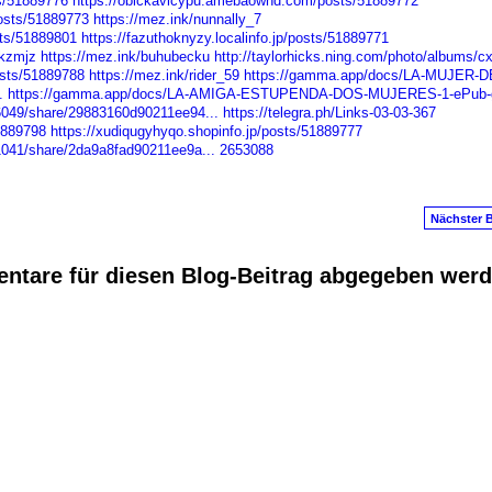
ts/51889776
https://obickavicypu.amebaownd.com/posts/51889772
osts/51889773
https://mez.ink/nunnally_7
sts/51889801
https://fazuthoknyzy.localinfo.jp/posts/51889771
kkzmjz
https://mez.ink/buhubecku
http://taylorhicks.ning.com/photo/albums/cx
sts/51889788
https://mez.ink/rider_59
https://gamma.app/docs/LA-MUJER-D
.
https://gamma.app/docs/LA-AMIGA-ESTUPENDA-DOS-MUJERES-1-ePub-gr
6049/share/29883160d90211ee94...
https://telegra.ph/Links-03-03-367
51889798
https://xudiqugyhyqo.shopinfo.jp/posts/51889777
1041/share/2da9a8fad90211ee9a...
2653088
Nächster B
ntare für diesen Blog-Beitrag abgegeben wer
anus
. Powered by
E