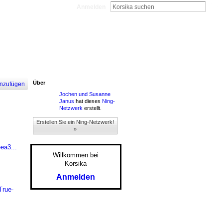
Anmelden
Über
nzufügen
Jochen und Susanne
Janus
hat dieses
Ning-
Netzwerk
erstellt.
Erstellen Sie ein Ning-Netzwerk!
»
ea3...
Willkommen bei
Korsika
Anmelden
rue-