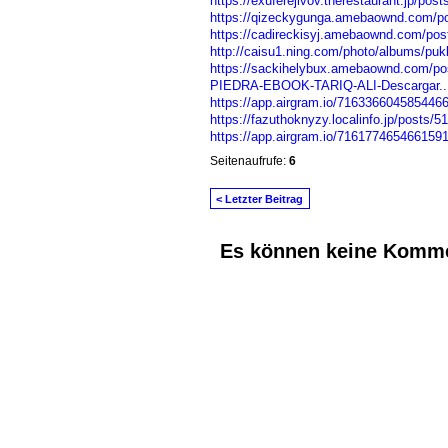
https://exuferejivov.therestaurant.jp/pos
https://qizeckygunga.amebaownd.com/p
https://cadireckisyj.amebaownd.com/po
http://caisu1.ning.com/photo/albums/pu
https://sackihelybux.amebaownd.com/po
PIEDRA-EBOOK-TARIQ-ALI-Descargar..
https://app.airgram.io/716336604585446
https://fazuthoknyzy.localinfo.jp/posts/
https://app.airgram.io/716177465466159
Seitenaufrufe:
6
< Letzter Beitrag
Es können keine Komme
© 2026 Erstellt von
Jochen und Susanne J