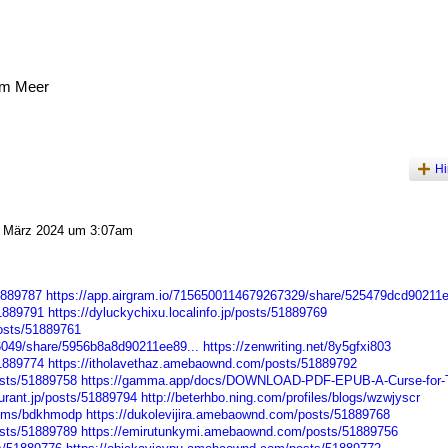
am Meer
Hi
 März 2024 um 3:07am
51889787
https://app.airgram.io/7156500114679267329/share/525479dcd90211e
51889791
https://dyluckychixu.localinfo.jp/posts/51889769
osts/51889761
6049/share/5956b8a8d90211ee89...
https://zenwriting.net/8y5gfxi803
51889774
https://itholavethaz.amebaownd.com/posts/51889792
sts/51889758
https://gamma.app/docs/DOWNLOAD-PDF-EPUB-A-Curse-for-T
aurant.jp/posts/51889794
http://beterhbo.ning.com/profiles/blogs/wzwjyscr
lbums/bdkhmodp
https://dukolevijira.amebaownd.com/posts/51889768
sts/51889789
https://emirutunkymi.amebaownd.com/posts/51889756