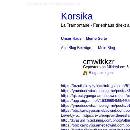
Erstellen Sie ein Ning-Netzwerk!
Korsika
La Tramontane - Ferienhaus direkt 
Unser Haus
Meine Seite
Alle Blog-Beiträge
Mein Blog
cmwtkkzr
Gepostet von
Mildred
am 3.
Blog anzeigen
https://fazuthoknyzy.localinfo.jp/posts/
https://ymeducevitix.theblog.me/posts/
https://qizeckygunga.amebaownd.com/p
https://app.airgram.io/716336604585446
https://ymeducevitix.theblog.me/posts/
https://obickavicypu.amebaownd.com/po
Love-by-S...
https://exuferejivov.therest
http://divasunlimited.ning.com/photo/a
https://obickavicypu.amebaownd.com/po